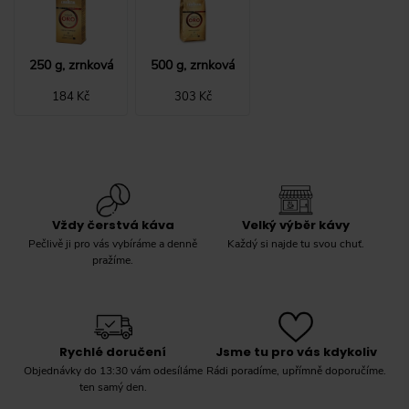
250 g, zrnková
500 g, zrnková
184 Kč
303 Kč
Vždy čerstvá káva
Velký výběr kávy
Pečlivě ji pro vás vybíráme a denně
Každý si najde tu svou chuť.
pražíme.
Rychlé doručení
Jsme tu pro vás kdykoliv
Objednávky do 13:30 vám odesíláme
Rádi poradíme, upřímně doporučíme.
ten samý den.