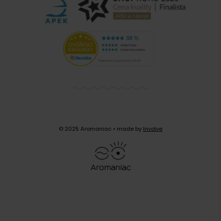
Brazílie Santos - zrnková, dóza, 250 g
Příjemné rumové aroma s plnou chutí bez náznaku
kyselosti.
Tak chutná jen brazilská arabika dozrávající v
chladu vysokých hor.
© 2025 Aromaniac
• made by
Involve
Poslední 4 kusy
239 Kč
skladem
-
+
Do košíku