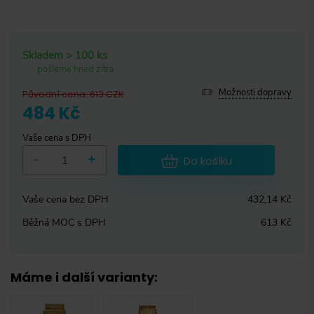
Skladem > 100 ks
pošleme hned zítra
Možnosti dopravy
Původní cena
:
613
CZK
484 Kč
Vaše cena s DPH
-
+
Do košíku
Vaše cena bez DPH
432,14 Kč
Běžná MOC s DPH
613 Kč
Máme i další varianty
: