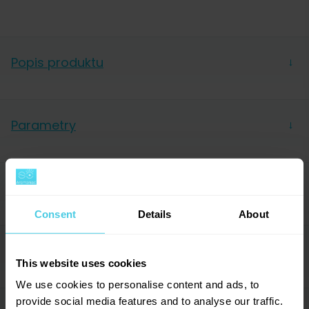
Popis produktu
→
Parametry
→
Hmotnost
1 000 g
Forma
Zrnková
Podobné produkty (6)
→
Balení
Sáček
Consent
Details
About
Země původu
Více zemí (směs)
Výrobce
Lavazza
Příslušenství (4)
→
This website uses cookies
We use cookies to personalise content and ads, to
provide social media features and to analyse our traffic.