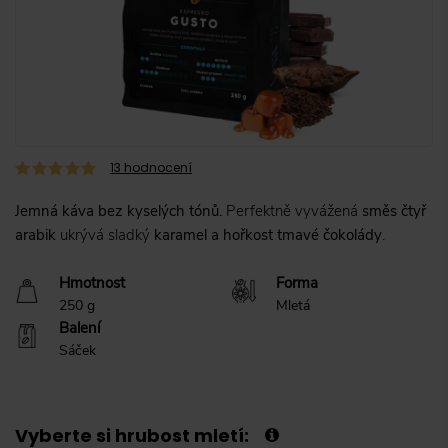
13
hodnocení
Jemná káva bez kyselých tónů.
Perfektně vyvážená
směs čtyř
arabik
ukrývá sladký
karamel a hořkost tmavé čokolády
.
Hmotnost
Forma
250 g
Mletá
Balení
Sáček
Vyberte si hrubost mletí: