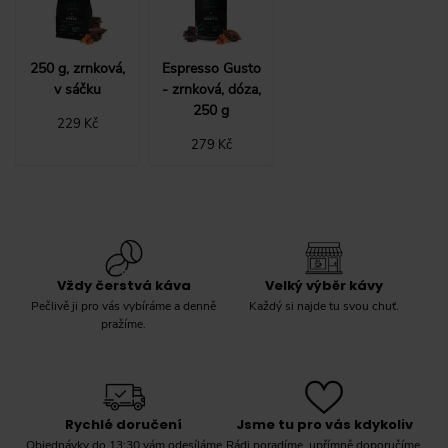
250 g, zrnková,
Espresso Gusto
v sáčku
- zrnková, dóza,
250 g
229 Kč
279 Kč
Vždy čerstvá káva
Velký výběr kávy
Pečlivě ji pro vás vybíráme a denně
Každý si najde tu svou chuť.
pražíme.
Rychlé doručení
Jsme tu pro vás kdykoliv
Objednávky do 13:30 vám odesíláme
Rádi poradíme, upřímně doporučíme.