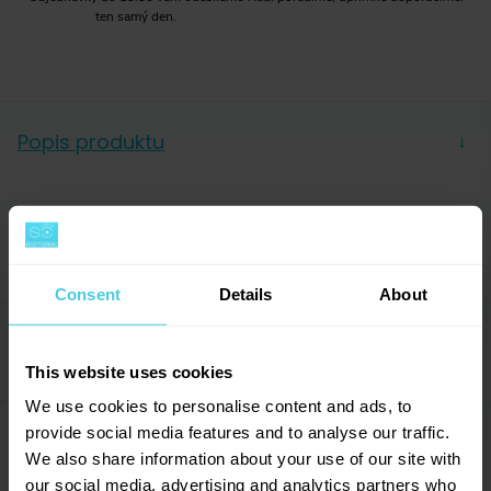
ten samý den.
Popis produktu
→
O kávě
Parametry
→
Do kanceláře nebo domácího kávovaru. Tuhle směs
jsme
namíchali ze čtyř prvotřídních arabik
. Vybírali
Consent
Details
About
Hmotnost
250 g
jsme je dlouho a tak, abyste v šálku
objevili plné
Forma
Mletá
aroma, typickou chuť i bohatou cremu
.
O pražírně
→
Balení
Sáček
This website uses cookies
Řada
Essentials
Jak tedy chutná?
We use cookies to personalise content and ads, to
Acidita
2/10
provide social media features and to analyse our traffic.
Hodnocení (13)
→
Ucítíte
Hořkost
sladký karamel
, který vyvažuje
7/10
příjemná
We also share information about your use of our site with
hořkost tmavé čokolády a kakaa
. Tělo kávy je
jemné
our social media, advertising and analytics partners who
Sladkost
4/10