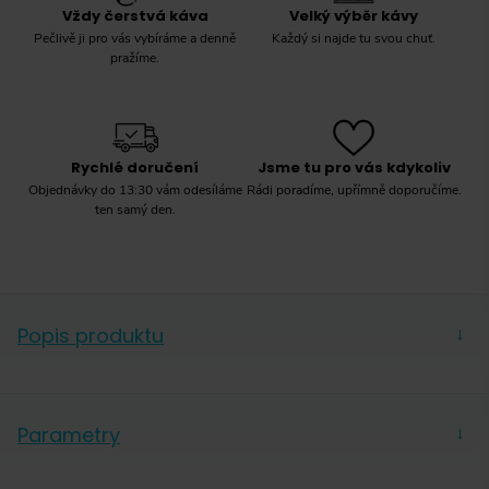
Vždy čerstvá káva
Velký výběr kávy
Pečlivě ji pro vás vybíráme a denně
Každý si najde tu svou chuť.
pražíme.
Rychlé doručení
Jsme tu pro vás kdykoliv
Objednávky do 13:30 vám odesíláme
Rádi poradíme, upřímně doporučíme.
ten samý den.
Popis produktu
→
Složení: 67 % mletá pražená káva, 20 % sušené
odstředěné mléko, 10 % laktóza, 3 % cukr.
Parametry
→