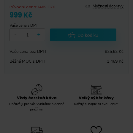
Možnosti dopravy
Původní cena
:
1469
CZK
999 Kč
Vaše cena s DPH
-
+
Do košíku
Vaše cena bez DPH
825,62 Kč
Běžná MOC s DPH
1 469 Kč
Vždy čerstvá káva
Velký výběr kávy
Pečlivě ji pro vás vybíráme a denně
Každý si najde tu svou chuť.
pražíme.