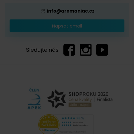
mlýnek od fimy Lodos a nyní ho nemohu nalézt.Bude prosím
ještě v nabídce?Děkuji.
info@aromaniac.cz
Napsat email
Hana Tůmová, Čerstvá Káva
14. 8. 2012
Dobrý den, firma Lodos nám oznámila, že v
Sledujte nás
nejbližší době tyto porcelánové mlýnky (Lodos
Tuplák) nebudou, bohužel, vyrábět.
Zobrazit další komentáře