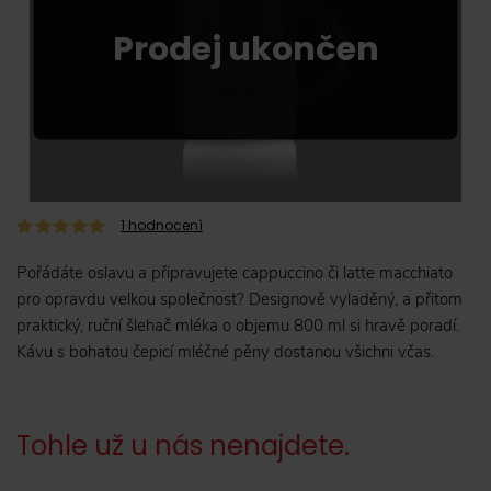
1
hodnocení
Pořádáte oslavu a připravujete cappuccino či latte macchiato
pro opravdu velkou společnost? Designově vyladěný, a přitom
praktický, ruční šlehač mléka o objemu 800 ml si hravě poradí.
Kávu s bohatou čepicí mléčné pěny dostanou všichni včas.
Tohle už u nás nenajdete.