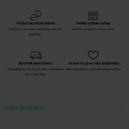
Vždy čerstvá káva
Velký výběr kávy
Pečlivě ji pro vás vybíráme a denně
Každý si najde tu svou chuť.
pražíme.
Rychlé doručení
Jsme tu pro vás kdykoliv
Objednávky do 13:30 vám odesíláme
Rádi poradíme, upřímně doporučíme.
ten samý den.
Popis produktu
→
Stylový šlehač z varného borosilikátového skla, které