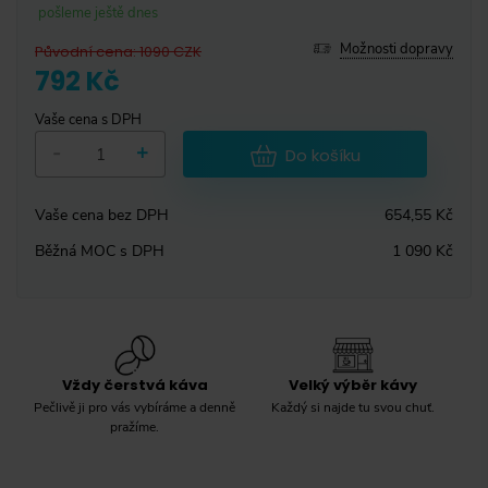
pošleme ještě dnes
Možnosti dopravy
Původní cena
:
1090
CZK
792 Kč
Vaše cena s DPH
-
+
Do košíku
Vaše cena bez DPH
654,55 Kč
Běžná MOC s DPH
1 090 Kč
Vždy čerstvá káva
Velký výběr kávy
Pečlivě ji pro vás vybíráme a denně
Každý si najde tu svou chuť.
pražíme.