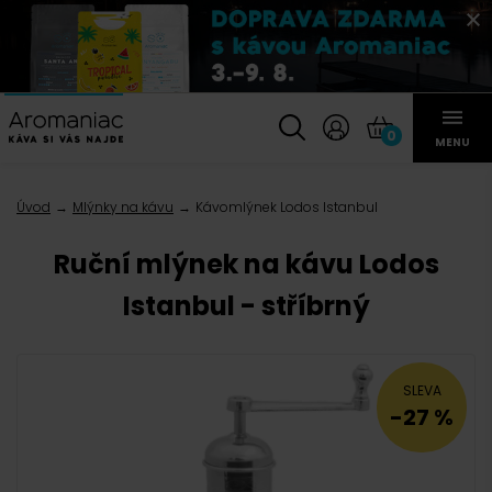
0
MENU
Úvod
Mlýnky na kávu
Kávomlýnek Lodos Istanbul
Ruční mlýnek na kávu Lodos
Istanbul - stříbrný
SLEVA
-27 %