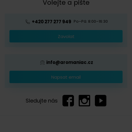
Kávová akademie
Volejte a pište
Pražírna
Ochrana osobních údajů
Blog o kávě
Předplatné kávy
Velkoobchod
+420 277 277 949
Po–Pá: 8:00–16:30
Káva s logem firmy
Zavolat
Provizní systém
info@aromaniac.cz
Napsat email
Sledujte nás