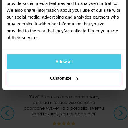
0
x
provide social media features and to analyse our traffic.
We also share information about your use of our site with
our social media, advertising and analytics partners who
may combine it with other information that you’ve
Přihlásit se
provided to them or that they’ve collected from your use
5. 7. 2025
of their services.
Filtry kupuji opakovaně. Kvalitní a hezké Doporučuji.
Allow all
14 293
zákazníků nás doporučuje
Customize
26. 3. 2025
"
Skvělá komunikace s obchodem,
paní na infolince vše ochotně
podrobně vysvětlila a poradila, svému
Filtry jsou hezké a kvalitní. Doporučuji.
zboží rozumí, jsou to odborníci
"