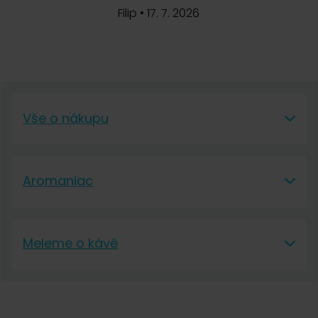
Filip
•
17. 7. 2026
Vše o nákupu
Vše o nákupu
Aromaniac
Vše o nákupu
Aromaniac
Doprava a platba
Meleme o kávě
O nás
Vrácení a reklamace
Meleme o kávě
Kontakt
Obchodní podmínky