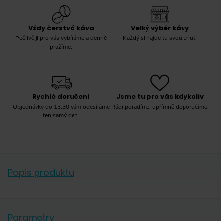
Vždy čerstvá káva
Velký výběr kávy
Pečlivě ji pro vás vybíráme a denně
Každý si najde tu svou chuť.
pražíme.
Rychlé doručení
Jsme tu pro vás kdykoliv
Objednávky do 13:30 vám odesíláme
Rádi poradíme, upřímně doporučíme.
ten samý den.
Popis produktu
→
Milujete kávu nebo znáte někoho jiného, kdo k ní má
vřelý vztah? Obdarujte ho filtry Hario Love Bird
Parametry
→