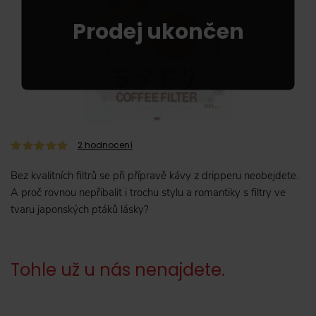
2
hodnocení
Bez kvalitních filtrů se při přípravě kávy z dripperu neobejdete.
A proč rovnou nepřibalit i trochu stylu a romantiky s filtry ve
tvaru japonských ptáků lásky?
Tohle už u nás nenajdete.