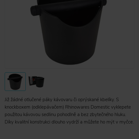
Již žádné otlučené páky kávovaru či oprýskané kbelíky. S
knockboxem (odklepávačem) Rhinowares Domestic vyklepete
použitou kávovou sedlinu pohodlně a bez zbytečného hluku.
Díky kvalitní konstrukci dlouho vydrží a můžete ho mýt v myčce.