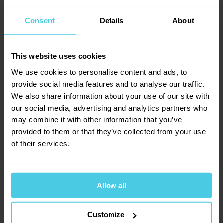
nezbude než si pořídit nový. A potom je tu ten hluk...
Dotazy a komentáře (0)
→
Consent
Details
About
S odklepávačem a zásobníkem na použitou kávu
0
hodnocení
Rhinowares Domestic však budou všechny tyto
Přidat dotaz
0
x
This website uses cookies
starosti minulostí. Je to totiž mnohem víc než jen
0
x
We use cookies to personalise content and ads, to
plastový kyblík na kávu. Díky chytré gumové příčce
0
x
provide social media features and to analyse our traffic.
Provoňte si e-mailovou
📧
vyklepete páku bez hluku či rizika jejího poškození, a
0
x
We also share information about your use of our site with
schránku kávou
protože je vyroben z kvalitního plastu, vydrží vám
0
x
our social media, advertising and analytics partners who
knockbox téměř věčně. Díky gumové základně je
may combine it with other information that you’ve
Aromagazín vám pošleme jen, když bude o
navíc stabilní a nesklouzne vám z pracovní desky. A
čem psát.
provided to them or that they’ve collected from your use
Slibujeme na naše kafe.
můžete ho bez problémů mýt v myčce.
of their services.
Knockbox Rhinowares Domestic v
Allow all
kostce:
Přihlásit se
Gumová příčka pro snadné vyklepávání
Customize