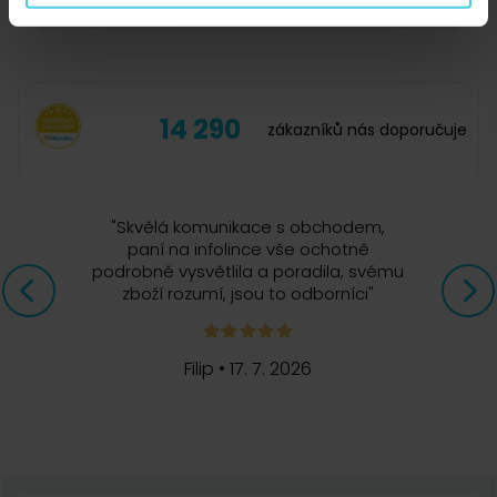
Dostatečná kapacita pro rušnou domácnost i
menší podnik
Lze mýt v myčce nádobí
Gumová základna pro větší stabilitu
14 290
zákazníků nás doporučuje
Výška 15 cm, průměr 13,5 cm
"
Skvělá komunikace s obchodem,
paní na infolince vše ochotně
podrobně vysvětlila a poradila, svému
zboží rozumí, jsou to odborníci
"
Filip
•
17. 7. 2026