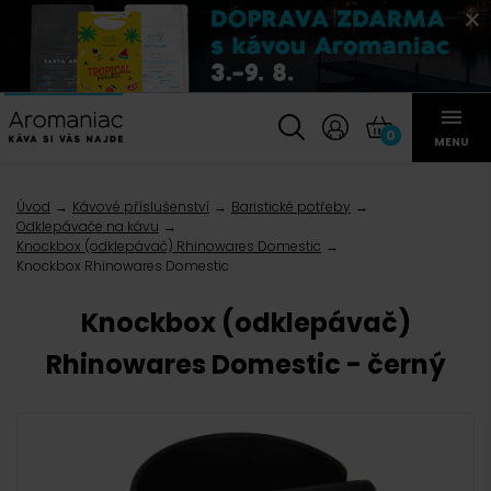
0
MENU
Úvod
Kávové příslušenství
Baristické potřeby
Odklepávače na kávu
Knockbox (odklepávač) Rhinowares Domestic
Knockbox Rhinowares Domestic
Knockbox (odklepávač)
Rhinowares Domestic - černý