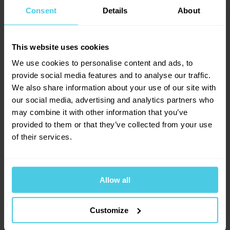
trhu
4.9
Consent
Details
About
Maximální výkon 1 200 otáček/min.
Přidat dotaz
Snadná údržba, vhodný na cesty
This website uses cookies
We use cookies to personalise content and ads, to
Provoňte si e-mailovou
📧
13
hodnocení
Martin
provide social media features and to analyse our traffic.
schránku kávou
Frappé 100% Coffee - instantní, 100 g
10. 7. 2024
We also share information about your use of our site with
12
x
our social media, advertising and analytics partners who
Aromagazín vám pošleme jen, když bude o
Instantní káva, která
miluje studenou vodu
. Ideální pro
1
x
čem psát.
may combine it with other information that you’ve
vaše osvěžující řecké frappé. Žádný cukr, žádná umělá
0
x
Vrtulka
Slibujeme na naše kafe.
aromata.
provided to them or that they’ve collected from your use
0
x
of their services.
Dobrý den, máme mixer a praskla nam plastová vrtulka na
0
x
Skladem > 20 ks
139 Kč
šlehání. Je možné vrtulku koupit jako náhradní díl, nebo je to
vyhodit celé? Děkuji za odpověď
-
+
Do košíku
Allow all
Přihlásit se
Pavlína Hochová, Aromaniac
27. 6. 2022
10. 7. 2024
Customize
Hezký den, moc nás to mrzí, ale náhradní díly k