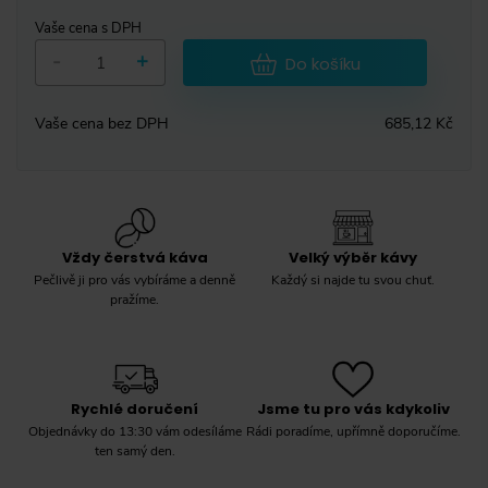
Vaše cena s DPH
-
+
Do košíku
Vaše cena bez DPH
685,12 Kč
Vždy čerstvá káva
Velký výběr kávy
Pečlivě ji pro vás vybíráme a denně
Každý si najde tu svou chuť.
pražíme.
Rychlé doručení
Jsme tu pro vás kdykoliv
Objednávky do 13:30 vám odesíláme
Rádi poradíme, upřímně doporučíme.
ten samý den.