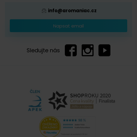
nemůžeme zaručit.
info@aromaniac.cz
Napsat email
Zobrazit další komentáře
Sledujte nás