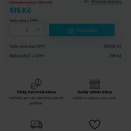
Možnosti dopravy
Původní cena
:
799
CZK
515 Kč
Vaše cena s DPH
-
+
Do košíku
Vaše cena bez DPH
459,82 Kč
Běžná MOC s DPH
799 Kč
Vždy čerstvá káva
Velký výběr kávy
Pečlivě ji pro vás vybíráme a denně
Každý si najde tu svou chuť.
pražíme.