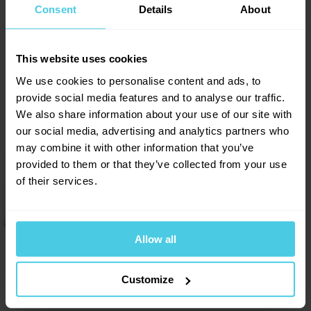
4.7
Consent
Details
About
Přidat dotaz
Sleva 10 % na kávu
This website uses cookies
Aromaniac pro vás!
We use cookies to personalise content and ads, to
Provoňte si e-mailovou
📧
31
hodnocení
Milan
Chcete 10% slevu na naši čerstvě praženou kávu
provide social media features and to analyse our traffic.
schránku kávou
Aromaniac? Stačí vyplnit vaši e-mailovou
18. 6. 2025
27
x
adresu a obratem vám zašleme slevový kupon...
We also share information about your use of our site with
Navíc vás budeme informovat o všech slevách a
Aromagazín vám pošleme jen, když bude o
2
x
our social media, advertising and analytics partners who
novinkách na našem e-shopu!
čem psát.
may combine it with other information that you’ve
1
x
Kuchta
Slibujeme na naše kafe.
provided to them or that they’ve collected from your use
0
x
Dobrý den Datum expirace u této Kávy ? ????
Přihlásit se a získat slevu
of their services.
1
x
Odesláním e-mailové adresy souhlasíte se zasíláním
obchodních sdělení dle
informací o zpracování osobních
Veronika Zadáková | Aromaniac
údajů
.
19. 6. 2025
Allow all
Přihlásit se
Hezký den, nyní máme skladem více možných
1. 12. 2025
expirací, a to: 2027-04-01, 2027-02-18,
Customize
2027-01-21 a 2027-03-14.