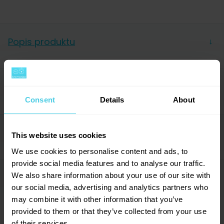
Popis produktu
→
Jako v každém kávomlýnku Lodos i v modelu 1945
Luxury hledejte především smysl pro tradici a
Parametry
→
poctivou práci české firmy, jejíž kořeny sahají do
Consent
Details
About
roku 1923. Tělo z tvrdého dřeva je dotaženo do
Barva
Hnědá
nejmenšího detailu, kdy jednotlivé části jsou spojeny
Materiál
Dřevo
Hodnocení (75)
tradiční starou technologií cinkového spoje
→
This website uses cookies
Typ mlýnku
Ruční
zdobeného intarzií. Každý mlýnek Lodos je originál,
We use cookies to personalise content and ads, to
Materiál mlecích
vyrobený desetiletími ověřenými postupy s velkým
Nerez
provide social media features and to analyse our traffic.
kamenů
podílem ruční práce.
We also share information about your use of our site with
Dotazy a komentáře (2)
→
Mlecí mechanismus
Mlecí kameny
our social media, advertising and analytics partners who
4.8
Vlastnosti mlýnku
Retro
may combine it with other information that you’ve
Tento model kávomlýnku Lodos 1945 Luxury -
Přidat dotaz
Výrobce
Lodos
provided to them or that they’ve collected from your use
kombinaci ořechového a třešňového dřeva - koupíte
of their services.