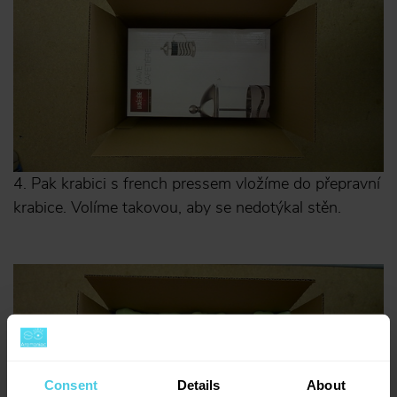
4. Pak krabici s french pressem vložíme do přepravní
krabice. Volíme takovou, aby se nedotýkal stěn.
Consent
Details
About