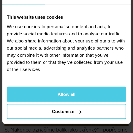
This website uses cookies
We use cookies to personalise content and ads, to
5. Opět utěsníme volný prostor a zalepíme. Když teď
provide social media features and to analyse our traffic.
krabicí potřesete, nic se uvnitř nehýbe.
We also share information about your use of our site with
our social media, advertising and analytics partners who
may combine it with other information that you’ve
provided to them or that they’ve collected from your use
of their services.
Allow all
Customize
6. Nakonec označíme balík jako „křehký“ , popřejeme