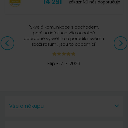
14 291
zákazníků nás doporučuje
"
Skvělá komunikace s obchodem,
paní na infolince vše ochotně
podrobně vysvětlila a poradila, svému
zboží rozumí, jsou to odborníci
"
Filip
•
17. 7. 2026
Vše o nákupu
Vše o nákupu