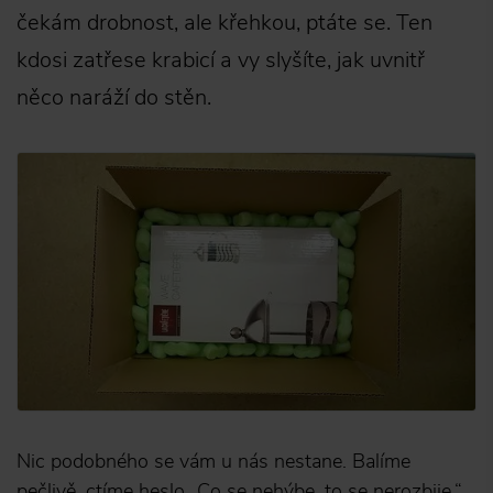
čekám drobnost, ale křehkou, ptáte se. Ten
kdosi zatřese krabicí a vy slyšíte, jak uvnitř
něco naráží do stěn.
Nic podobného se vám u nás nestane. Balíme
pečlivě, ctíme heslo „Co se nehýbe, to se nerozbije.“