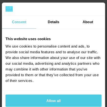
Consent
Details
About
Facebook
Twitter
This website uses cookies
We use cookies to personalise content and ads, to
provide social media features and to analyse our traffic.
We also share information about your use of our site with
our social media, advertising and analytics partners who
Provoňte si e-mailovou
📧
may combine it with other information that you’ve
schránku kávou
provided to them or that they’ve collected from your use
of their services.
Aromagazín vám pošleme jen, když bude o
čem psát.
Slibujeme na naše kafe.
Allow all