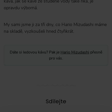
káva, jak se kávě ze studené vody také říká, je
opravdu výborná.
My sami jsme ji za tři dny, co Hario Mizudashi máme
na skladě, vyzkoušeli hned čtyřikrát.
Dáte si ledovou kávu? Pak je
Hario Mizudashi
přesně
pro vás.
Sdílejte