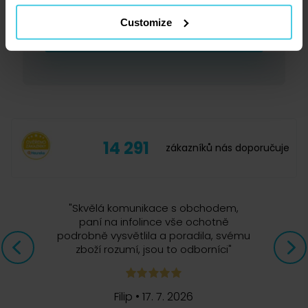
Customize
Přihlásit se
14 291
zákazníků nás doporučuje
"
Skvělá komunikace s obchodem,
paní na infolince vše ochotně
podrobně vysvětlila a poradila, svému
zboží rozumí, jsou to odborníci
"
Filip
•
17. 7. 2026