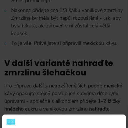
Směs promíchejte.
Nakonec přidejte cca 1/3 šálku vanilkové zmrzliny.
Zmrzlina by měla být napůl rozpuštěná - tak, aby
byla tekutá, ale zároveň v ní zůstal celý větší
kousek.
To je vše. Právě jste si připravili mexickou kávu.
V další variantě nahraďte
zmrzlinu šlehačkou
Pro přípravu
další z nejrozšířenějších podob mexické
kávy
opakujte stejný postup jen s dvěma drobnými
úpravami - společně s alkoholem přidejte
1-2 lžičky
hnědého cukru
a vanilkovou zmrzlinu
nahraďte
čerstvě připravenou šlehačkou
.