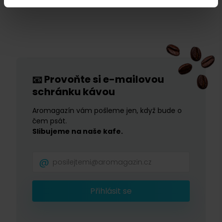
Provoňte si e-mailovou
📧
schránku kávou
Aromagazín vám pošleme jen, když bude o
čem psát.
Slibujeme na naše kafe.
Přihlásit se