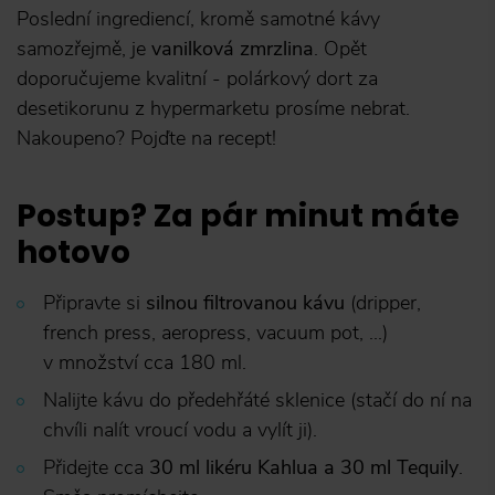
Poslední ingrediencí, kromě samotné kávy
samozřejmě, je
vanilková zmrzlina
. Opět
doporučujeme kvalitní - polárkový dort za
desetikorunu z hypermarketu prosíme nebrat.
Nakoupeno? Pojďte na recept!
Postup? Za pár minut máte
hotovo
Připravte si
silnou filtrovanou kávu
(dripper,
french press, aeropress, vacuum pot, ...)
v množství cca 180 ml.
Nalijte kávu do předehřáté sklenice (stačí do ní na
chvíli nalít vroucí vodu a vylít ji).
Přidejte cca
30 ml likéru Kahlua a 30 ml Tequily
.