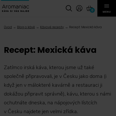
0
MENU
Úvod
Blog o kávě
Kávové recepty
Recept: Mexická káva
Recept: Mexická káva
Zatímco
irská káva
, kterou jsme už také
společně připravovali, je v Česku jako doma (i
když jen v málokteré kavárně a restauraci ji
dokážou připravit správně), kávu, kterou s námi
ochutnáte dneska, na nápojových lístcích
v Česku najdete jen velmi zřídka.