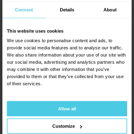
Připravujete si mexickou kávu doma jinak? Přidáváte
Consent
Details
About
třeba chilli papričky nebo něco dalšího? Napište nám
svůj recept do komentářů, rádi vyzkoušíme další
This website uses cookies
variace.
We use cookies to personalise content and ads, to
provide social media features and to analyse our traffic.
We also share information about your use of our site with
our social media, advertising and analytics partners who
may combine it with other information that you’ve
provided to them or that they’ve collected from your use
of their services.
Sdílejte
Allow all
Customize
Facebook
Twitter