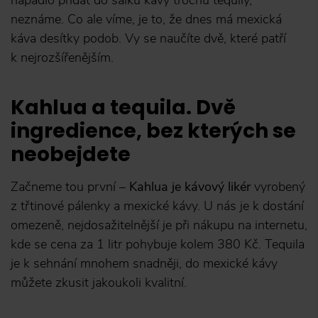
napadlo přidat do šálku kávy trochu tequily,
neznáme. Co ale víme, je to, že dnes má mexická
káva desítky podob. Vy se naučíte dvě, které patří
k nejrozšířenějším.
Kahlua a tequila. Dvě
ingredience, bez kterých se
neobejdete
Začneme tou první –
Kahlua je kávový likér
vyrobený
z třtinové pálenky a mexické kávy. U nás je k dostání
omezeně, nejdosažitelnější je při nákupu na internetu,
kde se cena za 1 litr pohybuje kolem 380 Kč. Tequila
je k sehnání mnohem snadněji, do mexické kávy
můžete zkusit jakoukoli kvalitní.