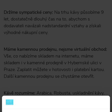
Držíme sympatické ceny:
Na trhu kávy působíme 9
let, dostatečně dlouhý čas na to, abychom s
dodavateli navázali nadstandardní vztahy a získali
výhodné nákupní ceny.
Máme kamennou prodejnu, nejsme virtuální obchod:
Vše, co nabízíme skladem na internetu, máme
skladem i v kamenné prodejně v Hybernské ulici v
Praze. Zaplatit můžete v hotovosti i platební kartou.
Další kamennou prodejnu se chystáme otevřít.
Kávě rozumíme:
Arabica, Robusta, uskladnění kávy,
použití french pressu? Nevíte si rady? Zeptejte se
nás - vaše dotazy a připomínky nikdy nehodíme pod