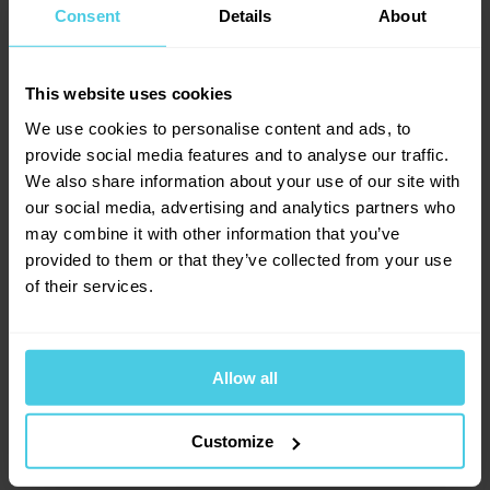
stůl. Káva je pro nás vášní stejně jako pro vás.
Consent
Details
About
Potřebujete
další důvody
? Prosím,
máte je mít
.
This website uses cookies
We use cookies to personalise content and ads, to
provide social media features and to analyse our traffic.
We also share information about your use of our site with
our social media, advertising and analytics partners who
may combine it with other information that you’ve
provided to them or that they’ve collected from your use
Sdílejte
of their services.
Allow all
Facebook
Twitter
Customize