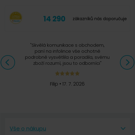
14 290
zákazníků nás doporučuje
"
Skvělá komunikace s obchodem,
paní na infolince vše ochotně
podrobně vysvětlila a poradila, svému
zboží rozumí, jsou to odborníci
"
Filip
•
17. 7. 2026
Vše o nákupu