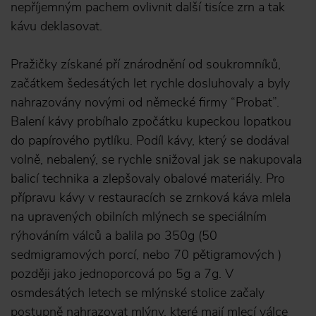
nepříjemným pachem ovlivnit další tisíce zrn a tak
kávu deklasovat.
Pražičky získané pří znárodnění od soukromníků,
začátkem šedesátých let rychle dosluhovaly a byly
nahrazovány novými od německé firmy “Probat”.
Balení kávy probíhalo zpočátku kupeckou lopatkou
do papírového pytlíku. Podíl kávy, který se dodával
volně, nebalený, se rychle snižoval jak se nakupovala
balicí technika a zlepšovaly obalové materiály. Pro
přípravu kávy v restauracích se zrnková káva mlela
na upravených obilních mlýnech se speciálním
rýhováním válců a balila po 350g (50
sedmigramových porcí, nebo 70 pětigramových )
později jako jednoporcová po 5g a 7g. V
osmdesátých letech se mlýnské stolice začaly
postupně nahrazovat mlýny, které mají mlecí válce