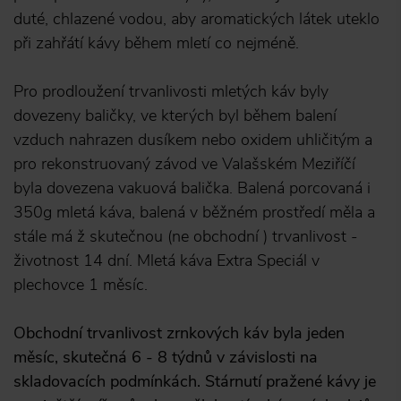
duté, chlazené vodou, aby aromatických látek uteklo
při zahřátí kávy během mletí co nejméně.
Pro prodloužení trvanlivosti mletých káv byly
dovezeny baličky, ve kterých byl během balení
vzduch nahrazen dusíkem nebo oxidem uhličitým a
pro rekonstruovaný závod ve Valašském Meziříčí
byla dovezena vakuová balička. Balená porcovaná i
350g mletá káva, balená v běžném prostředí měla a
stále má ž skutečnou (ne obchodní ) trvanlivost -
životnost 14 dní. Mletá káva Extra Speciál v
plechovce 1 měsíc.
Obchodní trvanlivost zrnkových káv byla jeden
měsíc, skutečná 6 - 8 týdnů v závislosti na
skladovacích podmínkách. Stárnutí pražené kávy je