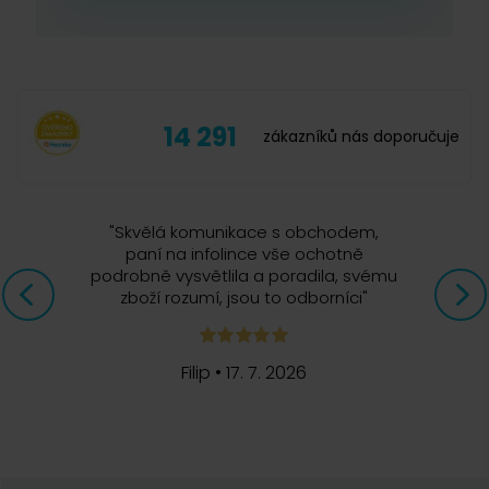
14 291
zákazníků nás doporučuje
"
Skvělá komunikace s obchodem,
paní na infolince vše ochotně
podrobně vysvětlila a poradila, svému
zboží rozumí, jsou to odborníci
"
Filip
•
17. 7. 2026