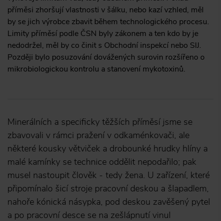
příměsi zhoršují vlastnosti v šálku, nebo kazí vzhled, měl
by se jich výrobce zbavit během technologického procesu.
Limity příměsí podle ČSN byly zákonem a ten kdo by je
nedodržel, měl by co činit s Obchodní inspekcí nebo SIJ.
Později bylo posuzování dovážených surovin rozšířeno o
mikrobiologickou kontrolu a stanovení mykotoxinů.
Minerálních a specificky těžších příměsí jsme se
zbavovali v rámci pražení v odkaménkovači, ale
některé kousky větviček a drobounké hrudky hlíny a
malé kamínky se technice oddělit nepodařilo; pak
musel nastoupit člověk - tedy žena. U zařízení, které
připomínalo šicí stroje pracovní deskou a šlapadlem,
nahoře kónická násypka, pod deskou zavěšený pytel
a po pracovní desce se na zešlápnutí vinul