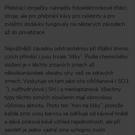
Přebírací stroječky nahradily fotoelektronkové třídicí
stroje, ale pro přebírání kávy pro celebrity a pro
zvláštní dodávky fungovaly na některých závodech
až do privatizace.
Nejvážnější závadou odstranitelnou při třídění (mimo
cizích příměsí ) jsou trvale “lišky”. Podle chemického
složení je v těchto zrzavých zrnech až
několikanásobek obsahu síry, než ve zdravých
zrnech. Vyskytuje se tam jako síra siřičitanová ( SO3
´´), sulfhydrylová ( SH ) a merkaptanová. Všechny
typy těchto sirných sloučenin mají obrovskou
vůňovou aktivitu. Proto ten “hon na lišky”, protože
každé zrno svou barvou se odlišuje od kávové hnědi
a dává zrnkové kávě vzhled nejednotnosti, ale pří
semletí je jedno vadné zrno schopno svým