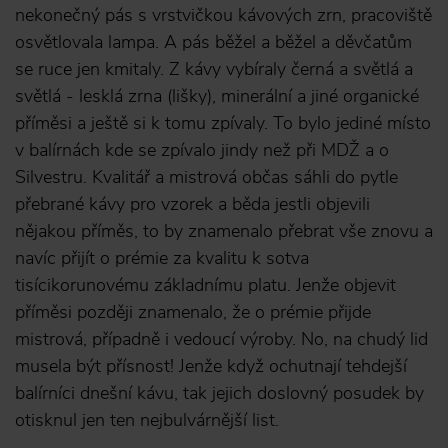
nekonečný pás s vrstvičkou kávových zrn, pracoviště
osvětlovala lampa. A pás běžel a běžel a děvčatům
se ruce jen kmitaly. Z kávy vybíraly černá a světlá a
světlá - lesklá zrna (lišky), minerální a jiné organické
příměsi a ještě si k tomu zpívaly. To bylo jediné místo
v balírnách kde se zpívalo jindy než při MDŽ a o
Silvestru. Kvalitář a mistrová občas sáhli do pytle
přebrané kávy pro vzorek a běda jestli objevili
nějakou příměs, to by znamenalo přebrat vše znovu a
navíc přijít o prémie za kvalitu k sotva
tisícikorunovému základnímu platu. Jenže objevit
příměsi později znamenalo, že o prémie přijde
mistrová, případně i vedoucí výroby. No, na chudý lid
musela být přísnost! Jenže když ochutnají tehdejší
balírníci dnešní kávu, tak jejich doslovný posudek by
otisknul jen ten nejbulvárnější list.