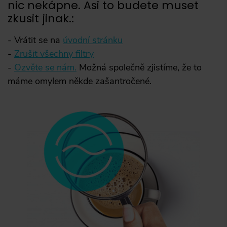
nic nekápne. Asi to budete muset
-
zkusit jinak.
:
Vrátit se na
úvodní stránku
Zrušit všechny filtry
Ozvěte se nám.
Možná společně zjistíme, že to
máme omylem někde zašantročené.