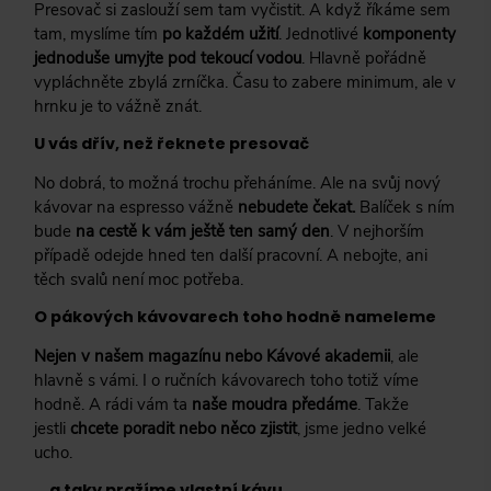
Presovač si zaslouží sem tam vyčistit. A když říkáme sem
tam, myslíme tím
po každém užití
. Jednotlivé
komponenty
jednoduše umyjte pod tekoucí vodou
. Hlavně pořádně
vypláchněte zbylá zrníčka. Času to zabere minimum, ale v
hrnku je to vážně znát.
U vás dřív, než řeknete presovač
No dobrá, to možná trochu přeháníme. Ale na svůj nový
kávovar na espresso vážně
nebudete čekat.
Balíček s ním
bude
na cestě k vám ještě ten samý den
. V nejhorším
případě odejde hned ten další pracovní. A nebojte, ani
těch svalů není moc potřeba.
O pákových kávovarech toho hodně nameleme
Nejen v našem magazínu nebo Kávové akademii
, ale
hlavně s vámi. I o ručních kávovarech toho totiž víme
hodně. A rádi vám ta
naše moudra předáme
. Takže
jestli
chcete poradit nebo něco zjistit
, jsme jedno velké
ucho.
… a taky pražíme vlastní kávu