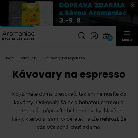
0
MENU
Úvod
Kávovary
Kávovary na espresso
Kávovary na espresso
Když máte doma presovač, tak ani
nemusíte do
kavárny
. Dokonalý
šálek s bohatou cremou
si
jednoduše připravíte během chvilky. Navíc z
kávy, kterou si sami vyberete. Takže
nehrozí, že
vás výsledná chuť zklame
.