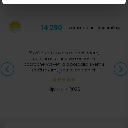
doporučuji
14 290
zákazníků nás doporučuje
"
Skvělá komunikace s obchodem,
paní na infolince vše ochotně
podrobně vysvětlila a poradila, svému
zboží rozumí, jsou to odborníci
"
Filip
•
17. 7. 2026