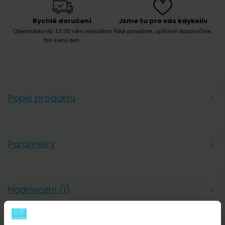
Rychlé doručení
Jsme tu pro vás kdykoliv
Objednávky do 13:30 vám odesíláme
Rádi poradíme, upřímně doporučíme.
ten samý den.
Popis produktu
→
Vhodné pro použití na následujících typech vařičů:
indukční, plynový, elektrický, sklokeramický.
Parametry
→
Samozřejmě je také naprosto ideální pro našlehání
mléčné pěny parní tryskou.
Výrobce
G.A.T.
Hodnocení (1)
→
Vyrobeno v Itálii, italská kvalita.