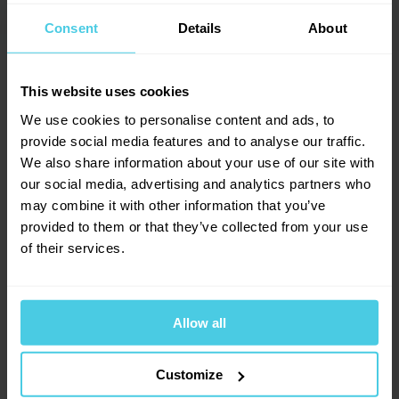
Dotazy a komentáře (0)
→
Consent
Details
About
5
Přidat dotaz
This website uses cookies
We use cookies to personalise content and ads, to
Provoňte si e-mailovou
📧
provide social media features and to analyse our traffic.
1
hodnocení
schránku kávou
We also share information about your use of our site with
1
x
our social media, advertising and analytics partners who
Aromagazín vám pošleme jen, když bude o
0
x
may combine it with other information that you’ve
čem psát.
0
x
provided to them or that they’ve collected from your use
Slibujeme na naše kafe.
0
x
of their services.
0
x
Allow all
Přihlásit se
HankaV.
Customize
4. 1. 2016