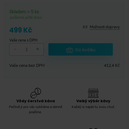
Skladem > 5 ks
pošleme ještě dnes
Možnosti dopravy
499 Kč
Vaše cena s DPH
-
+
Do košíku
Vaše cena bez DPH
412,4 Kč
Vždy čerstvá káva
Velký výběr kávy
Pečlivě ji pro vás vybíráme a denně
Každý si najde tu svou chuť.
pražíme.