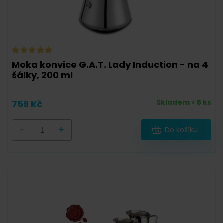
Moka konvice G.A.T. Lady Induction - na 4
šálky, 200 ml
Skladem > 5 ks
759 Kč
-
+
Do košíku