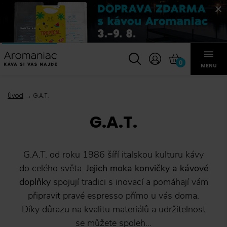
0
MENU
Úvod
G.A.T.
G.A.T.
G.A.T. od roku 1986 šíří italskou kulturu kávy
do celého světa.
Jejich moka konvičky a kávové
doplňky
spojují tradici s inovací a pomáhají vám
připravit pravé espresso přímo u vás doma.
Díky důrazu na kvalitu materiálů a udržitelnost
se můžete spoleh...