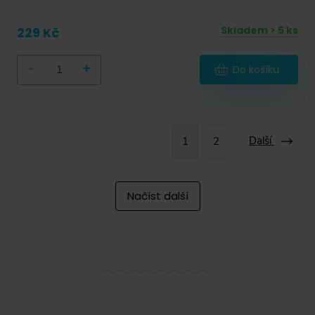
Skladem > 5 ks
229 Kč
-
+
Do košíku
Další
1
2
Načíst další