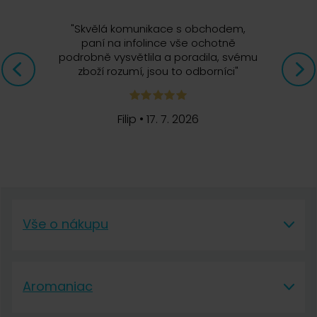
"
Skvělá komunikace s obchodem,
paní na infolince vše ochotně
podrobně vysvětlila a poradila, svému
zboží rozumí, jsou to odborníci
"
Filip
•
17. 7. 2026
Vše o nákupu
Vše o nákupu
Aromaniac
Vše o nákupu