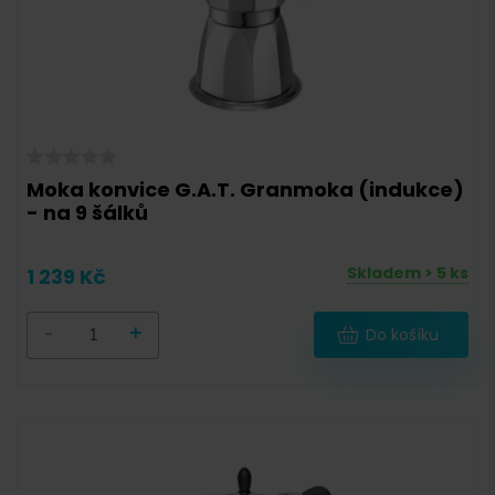
Moka konvice G.A.T. Granmoka (indukce)
- na 9 šálků
Skladem > 5 ks
1 239 Kč
-
+
Do košíku