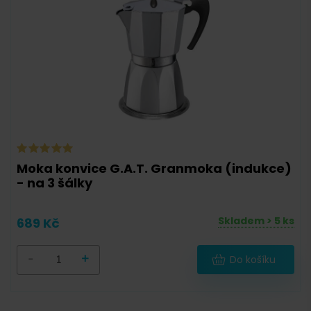
Moka konvice G.A.T. Granmoka (indukce)
- na 3 šálky
Skladem > 5 ks
689 Kč
-
+
Do košíku