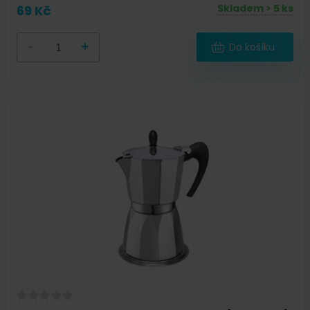
Skladem > 5 ks
69 Kč
-
+
Do košíku