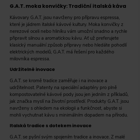
G.A.T. moka konvičky: Tradiční italská káva
Kávovary G.A.T. jsou navrženy pro přípravu espressa,
které je jádrem italské kávové kultury. Moka konvičky z
nerezové oceli nebo hliníku vám umožní snadno a rychle
připravit silnou a aromatickou kávu. Ať už preferujete
klasický manuální způsob přípravy nebo hledáte pohodlí
elektrických modelů, G.A.T. má řešení pro každého
milovníka espressa.
Udržitelné inovace
G.A.T. se kromě tradice zaměřuje i na inovace a
udržitelnost. Patenty na speciální adaptéry pro plně
kompostovatelné kávové pody jsou jen jedním z příkladů,
jak značka myslí na životní prostředí. Produkty G.A.T. jsou
navrženy s ohledem na ekologii a funkčnost, abyste si
mohli vychutnat kávu s minimálním dopadem na přírodu.
Italská tradice s dotekem inovace
G.A.T. se pyšní svým spojením tradice a inovace. Z malé