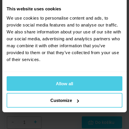
This website uses cookies
We use cookies to personalise content and ads, to
provide social media features and to analyse our traffic.
We also share information about your use of our site with
our social media, advertising and analytics partners who
may combine it with other information that you’ve
provided to them or that they’ve collected from your use
of their services.
Servisní sada G.A.T. pro hliníkové moka
konvice - 2 těsnění + sítko + trychtýř, na 2
Allow all
šálky
Customize
Skladem > 5 ks
59 Kč
-
+
Do košíku