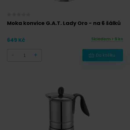
Moka konvice G.A.T. Lady Oro - na 6 šálků
Skladem > 5 ks
649 Kč
-
+
Do košíku