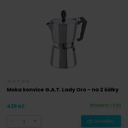
Moka konvice G.A.T. Lady Oro - na 2 šálky
Skladem > 5 ks
439 Kč
-
+
Do košíku