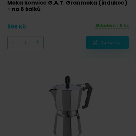
Moka konvice G.A.T. Granmoka (indukce)
- na 6 šálků
Skladem > 5 ks
899 Kč
-
+
Do košíku