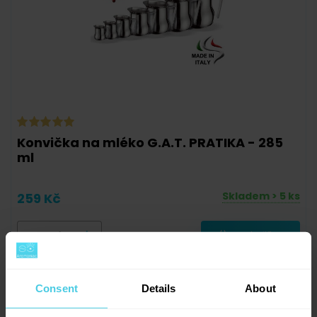
Konvička na mléko G.A.T. PRATIKA - 285
ml
Skladem > 5 ks
259 Kč
-
+
Do košíku
Consent
Details
About