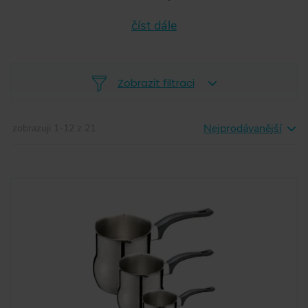
číst dále
Zobrazit filtraci
Nejprodávanější
zobrazuji
1
-
12
z
21
-