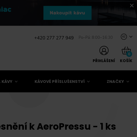
+420 277 277 949
Po–Pá: 8:00–16:30
Kč
0
PŘIHLÁŠENÍ
KOŠÍK
 KÁVY
KÁVOVÉ PŘÍSLUŠENSTVÍ
ZNAČKY
nění k AeroPressu - 1 ks