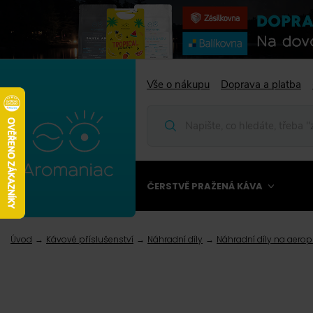
Vše o nákupu
Doprava a platba
ČERSTVĚ PRAŽENÁ KÁVA
Úvod
Kávové příslušenství
Náhradní díly
Náhradní díly na aerop