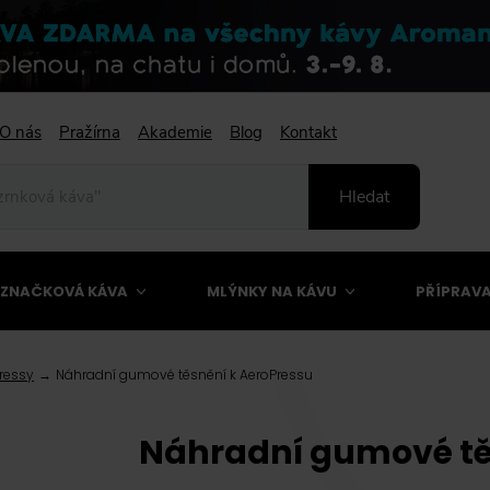
O nás
Pražírna
Akademie
Blog
Kontakt
Hledat
ZNAČKOVÁ KÁVA
MLÝNKY NA KÁVU
PŘÍPRAVA
ressy
Náhradní gumové těsnění k AeroPressu
Náhradní gumové těs