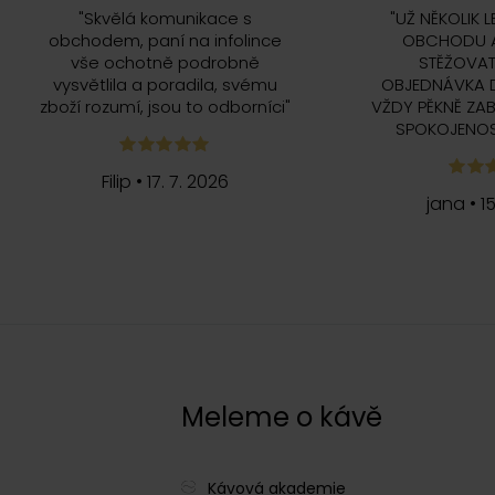
"
Skvělá komunikace s
"
UŽ NĚKOLIK L
obchodem, paní na infolince
OBCHODU A
vše ochotně podrobně
STĚŽOVAT
vysvětlila a poradila, svému
OBJEDNÁVKA 
zboží rozumí, jsou to odborníci
"
VŽDY PĚKNĚ ZAB
SPOKOJENOS
Filip
•
17. 7. 2026
jana
•
1
c
Meleme o kávě
Kávová akademie