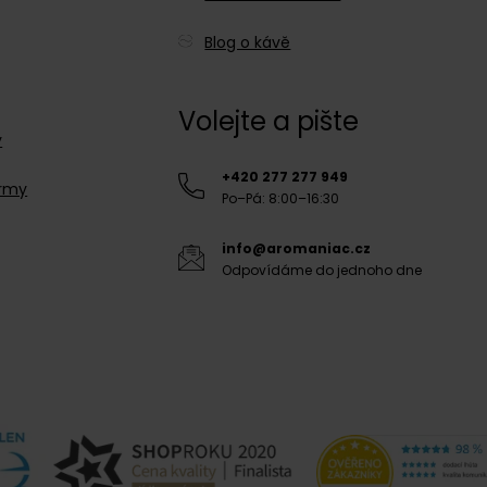
Blog o kávě
Volejte a pište
y
+420 277 277 949
irmy
Po–Pá: 8:00–16:30
info@aromaniac.cz
Odpovídáme do jednoho dne