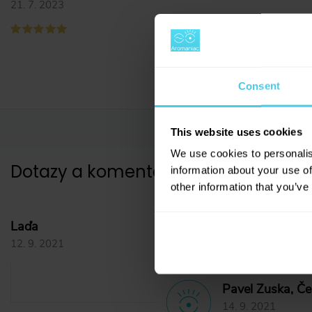
21. 7. 2023
Consent
This website uses cookies
We use cookies to personalis
Dotazy a komentáře
(
1
)
information about your use of
other information that you’ve
Materiál těsnění
Laďa
12. 9. 2021
Zdravím Vás. Jaký je prosím mat
Pavel Zuska, Če
14. 9. 2021