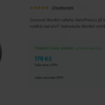
2
hodnocení
Gumové těsnění vašeho AeroPressu již sp
vytéká nad píst? Jednoduše těsnění vym
Poslední 2 kusy skladem
pošleme hned zítra
176 Kč
Vaše cena s DPH
Vaše cena bez DPH