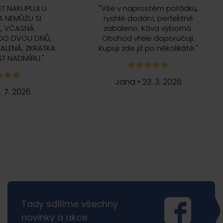
ET NAKUPUJI U
"
Vše v naprostém pořádku,
 NEMŮŽU SI
rychlé dodání, perfektně
, VČASNÁ
zabaleno. Káva výborná.
DO DVOU DNŮ,
Obchod vřele doporučuji.
ALENÁ, ZKRÁTKA
Kupuji zde již po několikáté.
"
T NADMÍRU.
"
Jana
•
23. 3. 2026
5. 7. 2026
Tady sdílíme všechny
novinky a akce