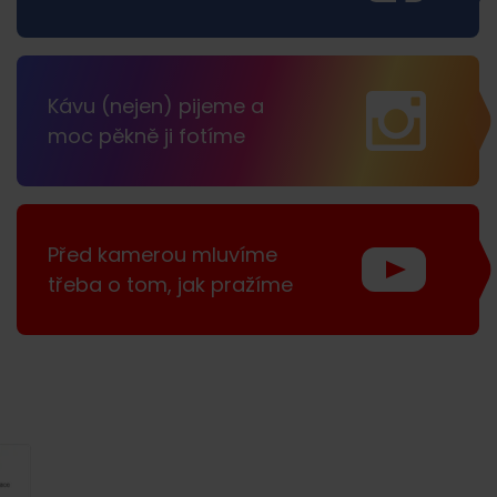
Kávu (nejen) pijeme a
moc pěkně ji fotíme
Před kamerou mluvíme
třeba o tom, jak pražíme