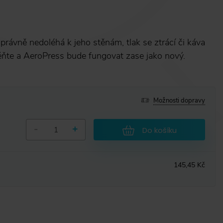
rávně nedoléhá k jeho stěnám, tlak se ztrácí či káva
ěňte a AeroPress bude fungovat zase jako nový.
Možnosti dopravy
-
+
Do košíku
145,45 Kč