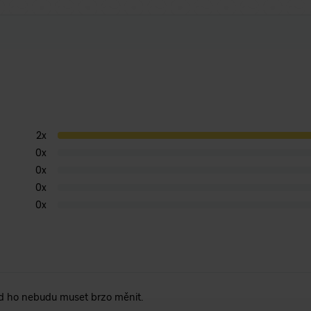
2
x
0
x
0
x
0
x
0
x
nad ho nebudu muset brzo měnit.