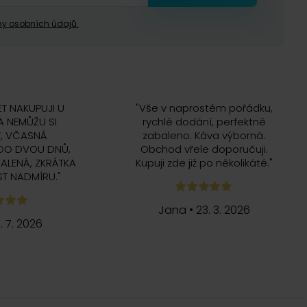
y osobních údajů.
ET NAKUPUJI U
"
Vše v naprostém pořádku,
 NEMŮŽU SI
rychlé dodání, perfektně
, VČASNÁ
zabaleno. Káva výborná.
DO DVOU DNŮ,
Obchod vřele doporučuji.
ALENÁ, ZKRÁTKA
Kupuji zde již po několikáté.
"
T NADMÍRU.
"
Jana
•
23. 3. 2026
5. 7. 2026