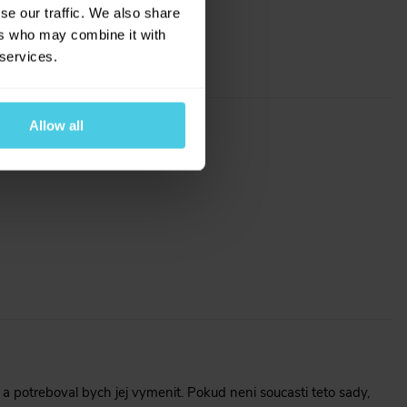
se our traffic. We also share
ers who may combine it with
 services.
Allow all
l a potreboval bych jej vymenit. Pokud neni soucasti teto sady,