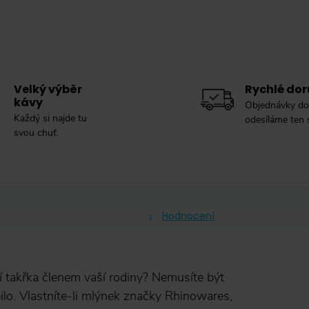
Velký výběr
Rychlé dor
kávy
Objednávky do
Každý si najde tu
odesíláme ten
svou chuť.
Hodnocení
í takřka členem vaší rodiny? Nemusíte být
bilo. Vlastníte-li mlýnek značky Rhinowares,