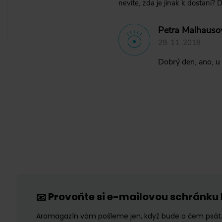
nevite, zda je jinak k dostani? D
Petra Malhauso
29. 11. 2018
Dobrý den, ano, u
Provoňte si e-mailovou schránku
📧
Aromagazín vám pošleme jen, když bude o čem psát