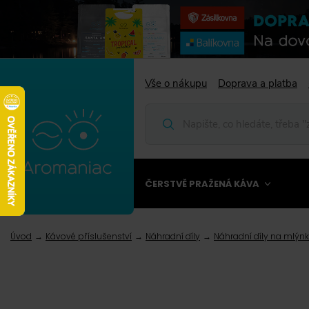
Vše o nákupu
Doprava a platba
ČERSTVĚ PRAŽENÁ KÁVA
Úvod
Kávové příslušenství
Náhradní díly
Náhradní díly na mlýn