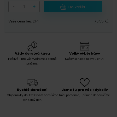
-
+
Do košíku
Vaše cena bez DPH
73,55 Kč
Vždy čerstvá káva
Velký výběr kávy
Pečlivě ji pro vás vybíráme a denně
Každý si najde tu svou chuť.
pražíme.
Rychlé doručení
Jsme tu pro vás kdykoliv
Objednávky do 13:30 vám odesíláme
Rádi poradíme, upřímně doporučíme.
ten samý den.