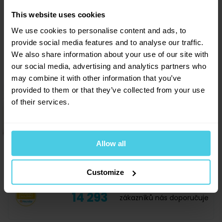
Provoňte si e-mailovou
📧
Sleva 10 % na kávu
0
x
This website uses cookies
schránku kávou
Aromaniac pro vás!
0
x
We use cookies to personalise content and ads, to
Aromagazín vám pošleme jen, když bude o
Chcete 10% slevu na naši čerstvě praženou kávu
provide social media features and to analyse our traffic.
Aromaniac? Stačí vyplnit vaši e-mailovou
čem psát.
adresu a obratem vám zašleme slevový kupon...
We also share information about your use of our site with
Slibujeme na naše kafe.
Navíc vás budeme informovat o všech slevách a
our social media, advertising and analytics partners who
novinkách na našem e-shopu!
may combine it with other information that you’ve
provided to them or that they’ve collected from your use
Přihlásit se a získat slevu
of their services.
Odesláním e-mailové adresy souhlasíte se zasíláním
Přihlásit se
obchodních sdělení dle
informací o zpracování osobních
údajů
.
Allow all
Customize
14 293
zákazníků nás doporučuje