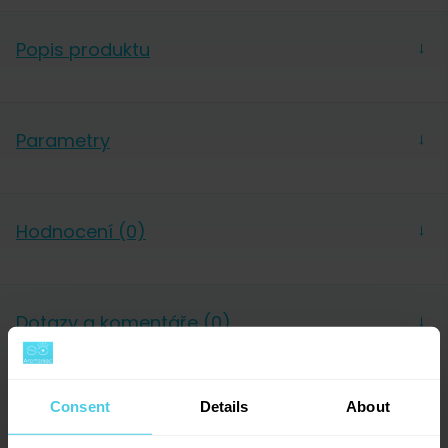
Popis produktu
→
Parametry
→
ROK Kitchen
Výrobce
Tools
Hodnocení (0)
→
Dotazy a komentáře (0)
→
0
hodnocení
Přidat dotaz
0
x
Consent
Details
About
0
x
0
x