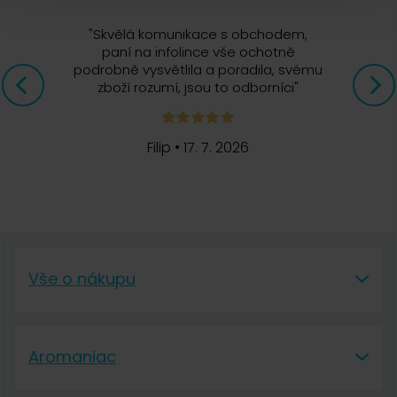
"
Skvělá komunikace s obchodem,
paní na infolince vše ochotně
podrobně vysvětlila a poradila, svému
zboží rozumí, jsou to odborníci
"
Filip
•
17. 7. 2026
Vše o nákupu
Vše o nákupu
Aromaniac
Vše o nákupu