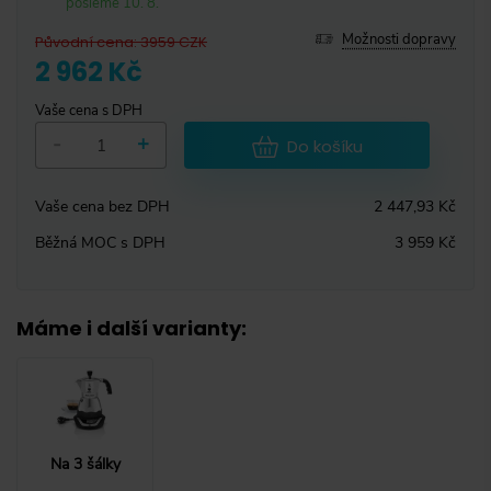
pošleme 10. 8.
Možnosti dopravy
Původní cena
:
3959
CZK
2 962 Kč
Vaše cena s DPH
-
+
Do košíku
Vaše cena bez DPH
2 447,93 Kč
Běžná MOC s DPH
3 959 Kč
Máme i další varianty
:
Na 3 šálky