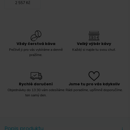
2 557 Kč
Vždy čerstvá káva
Velký výběr kávy
Pečlivě ji pro vás vybíráme a denně
Každý si najde tu svou chuť.
pražíme.
Rychlé doručení
Jsme tu pro vás kdykoliv
Objednávky do 13:30 vám odesíláme
Rádi poradíme, upřímně doporučíme.
ten samý den.
Popis produktu
→