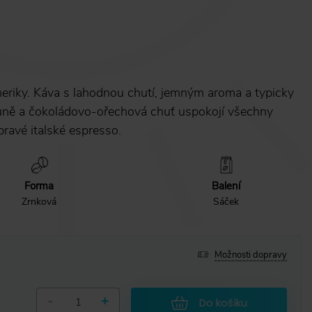
meriky. Káva s lahodnou chutí, jemným aroma a typicky
ůně a čokoládovo-ořechová chuť uspokojí všechny
 pravé italské espresso.
Forma
Balení
Zrnková
Sáček
Možnosti dopravy
-
+
Do košíku