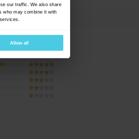
se our traffic. We also share
ers who may combine it with
 services.
ním
Allow all
osobních