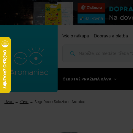
Vše o nákupu
Doprava a platba
ČERSTVĚ PRAŽENÁ KÁVA
Úvod
Káva
Segafredo Selezione Arabica