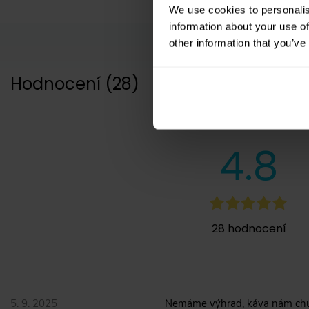
We use cookies to personalis
information about your use of
other information that you’ve
Hodnocení
(
28
)
4.8
28
hodnocení
5. 9. 2025
Nemáme výhrad, káva nám chu