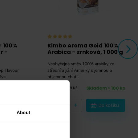
r 100%
Kimbo Aroma Gold 100%
r -
Arabica - zrnková, 1 000 g
Neobyčejná směs 100% arabiky ze
p Flavour
střední a jižní Ameriky s jemnou a
áva.
příjemnou chutí.
evším z
Skladem > 100 ks
411 Kč
519 Kč
m > 20 ks
-
+
Do košíku
About
ou kávu
 košíku
 adresu
Navíc