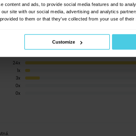
novinkách na našem e-shopu!
e content and ads, to provide social media features and to analy
 our site with our social media, advertising and analytics partn
 provided to them or that they’ve collected from your use of their
Přihlásit se a získat slevu
Odesláním e-mailové adresy souhlasíte se zasílá
Customize
obchodních sdělení dle
informací o zpracování 
údajů
.
24
x
1
x
3
x
0
x
0
x
tná.