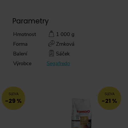
Parametry
Hmotnost
1 000 g
Forma
Zrnková
Balení
Sáček
Výrobce
Segafredo
SLEVA
SLEVA
-29 %
-21 %