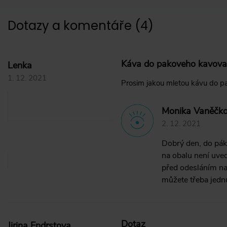
Dotazy a komentáře
(
4
)
Káva do pakoveho kavova
Lenka
1. 12. 2021
Prosim jakou mletou kávu do p
Monika Vaněčko
2. 12. 2021
Dobrý den, do pák
na obalu není uve
před odesláním na
můžete třeba jedn
Dotaz
Jirina Endrstova