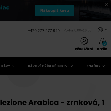
+420 277 277 949
Po–Pá: 8:00–16:30
Kč
0
PŘIHLÁŠENÍ
KOŠÍK
 KÁVY
KÁVOVÉ PŘÍSLUŠENSTVÍ
ZNAČKY
lezione Arabica - zrnková, 1