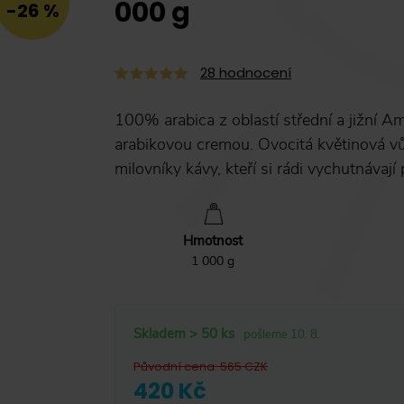
000 g
-26 %
28
hodnocení
100% arabica z oblastí střední a jižní A
arabikovou cremou. Ovocitá květinová v
milovníky kávy, kteří si rádi vychutnávají
Hmotnost
1 000 g
Skladem > 50 ks
pošleme 10. 8.
Původní cena
:
565
CZK
420 Kč