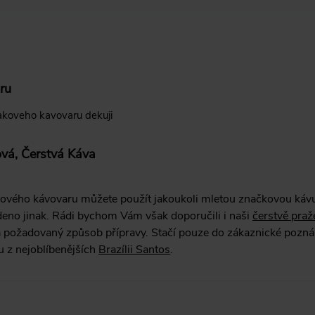
ru
akoveho kavovaru dekuji
vá, Čerstvá Káva
ového kávovaru můžete použít jakoukoli mletou značkovou kávu,
deno jinak. Rádi bychom Vám však doporučili i naši
čerstvě pra
 požadovaný způsob přípravy. Stačí pouze do zákaznické pozná
u z nejoblíbenějších
Brazílii Santos
.