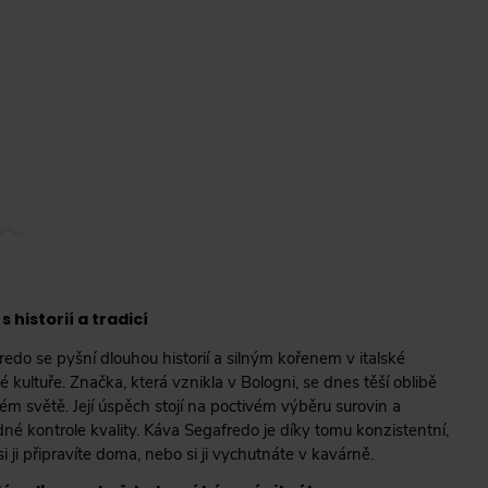
s historií a tradicí
edo se pyšní dlouhou historií a silným kořenem v italské
 kultuře. Značka, která vznikla v Bologni, se dnes těší oblibě
ém světě. Její úspěch stojí na poctivém výběru surovin a
né kontrole kvality. Káva Segafredo je díky tomu konzistentní,
si ji připravíte doma, nebo si ji vychutnáte v kavárně.