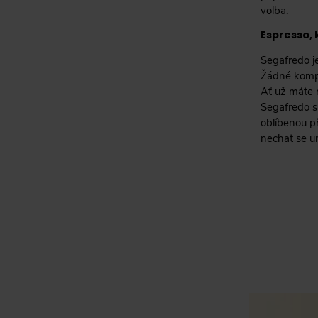
volba.
Espresso,
Segafredo je
Žádné kompro
Ať už máte 
Segafredo sm
oblíbenou př
nechat se un