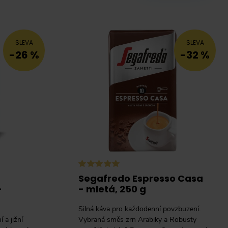
SLEVA
SLEVA
-26 %
-32 %
Segafredo Espresso Casa
-
- mletá, 250 g
Silná káva pro každodenní povzbuzení.
 a jižní
Vybraná směs zrn Arabiky a Robusty