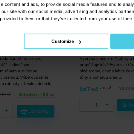
e content and ads, to provide social media features and to analy
 our site with our social media, advertising and analytics partn
 provided to them or that they’ve collected from your use of their
edo Zanetti
Segafredo Espress
ne Organica -
- zrnková, 500 g
Customize
, 1 000 g
Silná káva pro každodenní po
redo Zanetti Selezione
Vybraná směs zrn Arabiky a
otěší jedinečným
propůjčuje kávě Espresso Cas
ým tónem a svůdnou
plné aroma, chuť s lehce čok
ou cremou. Výběrová směs
tóny a bohatou cremu.
 a robusty z trvale udržitelné
Sklade
247 Kč
295 Kč
 produkce, pražená tradičním
Skladem > 50 ks
710 Kč
pražením, zaručuje skvělý
itek pro milovníky italského
-
+
Do
+
Do košíku