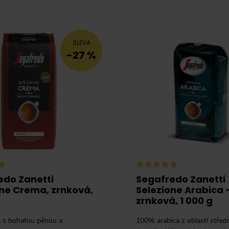
SLEVA
-27 %
edo Zanetti
Segafredo Zanetti
one Crema, zrnková,
Selezione Arabica 
zrnková, 1 000 g
 s bohatou pěnou a
100% arabica z oblastí střední