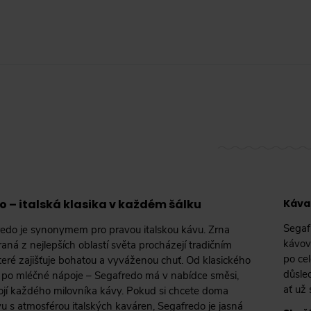
 – italská klasika v každém šálku
Káva 
Segafr
edo je synonymem pro pravou italskou kávu. Zrna
kávové
raná z nejlepších oblastí světa procházejí tradičním
po cel
teré zajišťuje bohatou a vyváženou chuť. Od klasického
důsled
 po mléčné nápoje – Segafredo má v nabídce směsi,
ať už 
ojí každého milovníka kávy. Pokud si chcete doma
vu s atmosférou italských kaváren, Segafredo je jasná