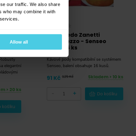
se our traffic. We also share
ers who may combine it with
 services.
o Casa
Segafredo Zanetti
Intermezzo - Senseo
Allow all
pody, 16 ks
vzbuzení.
 Robusty
Kávové pody kompatibilní se systémem
a elegantní
Senseo, balení obsahuje 16 kusů.
oládovými
Skladem > 10 ks
91 Kč
125 Kč
m > 20 ks
-
+
Do košíku
 košíku