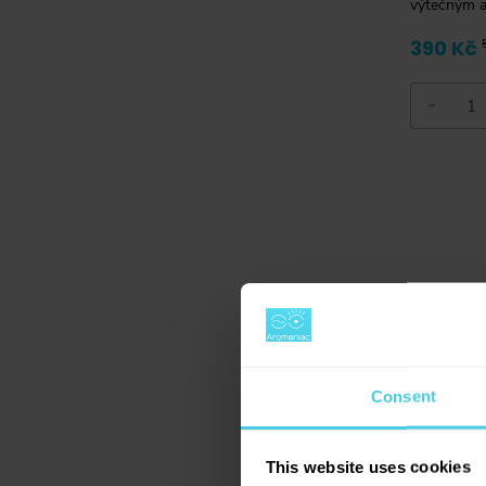
výtečným 
390 Kč
-
Consent
This website uses cookies