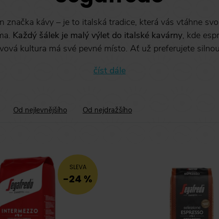
n značka kávy – je to italská tradice, která vás vtáhne sv
ma.
Každý šálek je malý výlet do italské kavárny
, kde esp
vová kultura má své pevné místo. Ať už preferujete silnou 
číst dále
Od nejlevnějšího
Od nejdražšího
SLEVA
-24 %