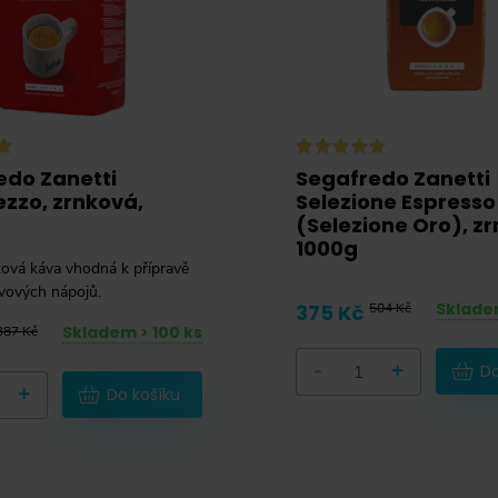
edo Zanetti
Segafredo Zanetti
zzo, zrnková,
Selezione Espresso
(Selezione Oro), z
1000g
ková káva vhodná k přípravě
vových nápojů.
Skladem
375 Kč
504 Kč
Skladem > 100 ks
387 Kč
-
+
Do
+
Do košíku