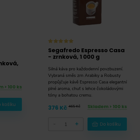
Segafredo Espresso Casa
- zrnková, 1 000 g
rnková,
Silná káva pro každodenní povzbuzení.
Vybraná směs zrn Arabiky a Robusty
propůjčuje kávě Espresso Casa elegantní
 > 100 ks
plné aroma, chuť s lehce čokoládovými
tóny a bohatou cremu.
 košíku
Skladem > 100 ks
376 Kč
465 Kč
-
+
Do košíku