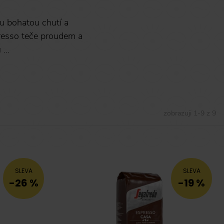
ou bohatou chutí a
resso teče proudem a
...
zobrazuji
1
-
9
z
9
SLEVA
SLEVA
-26 %
-19 %