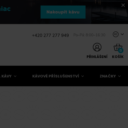
+420 277 277 949
Po–Pá: 8:00–16:30
Kč
0
PŘIHLÁŠENÍ
KOŠÍK
 KÁVY
KÁVOVÉ PŘÍSLUŠENSTVÍ
ZNAČKY