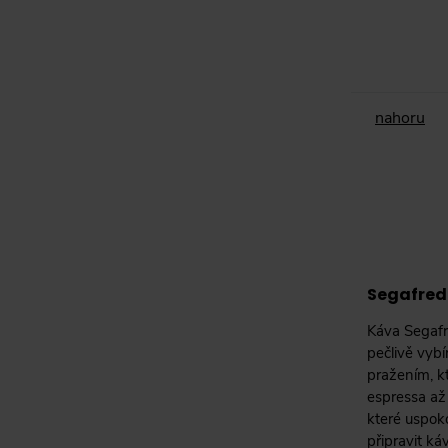
nahoru
Segafredo
Káva Segafr
pečlivě vybí
pražením, k
espressa až
které uspok
připravit ká