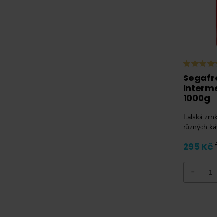
Segafr
Interme
1000g
Italská zrn
různých ká
295 Kč
-