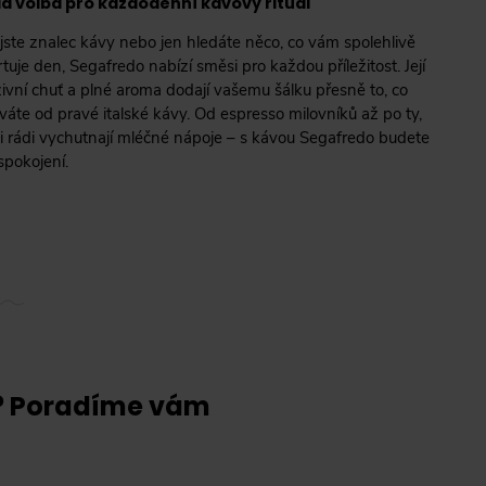
á volba pro každodenní kávový rituál
 jste znalec kávy nebo jen hledáte něco, co vám spolehlivě
tuje den, Segafredo nabízí směsi pro každou příležitost. Její
zivní chuť a plné aroma dodají vašemu šálku přesně to, co
váte od pravé italské kávy. Od espresso milovníků až po ty,
 si rádi vychutnají mléčné nápoje – s kávou Segafredo budete
spokojení.
? Poradíme vám