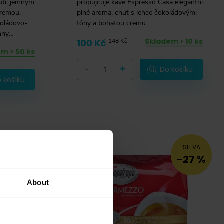
utí, jemným
propůjčuje kávě Espresso Casa elegantní
cremou.
plné aroma, chuť s lehce čokoládovými
koládovo-
tóny a bohatou cremu.
hny
Skladem > 10 ks
100 Kč
148 Kč
ychutnávají
m > 50 ks
-
+
Do košíku
 košíku
SLEVA
SLEVA
-16 %
-27 %
About