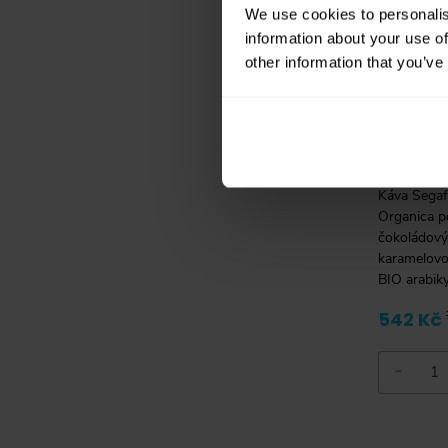
We use cookies to personalis
information about your use of
other information that you’ve
Segafr
Selezio
zrnková
Káva Segaf
Organica p
čokoládov
karamelov
BIO arabiky
ekologické
542 Kč
benátským 
chuťový záž
espressa.
-