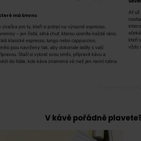
Skvěl
Ať už
 které má šmrnc
nastar
inten
 značka pro ty, kteří si potrpí na výrazné espresso.
očeká
misy – jen čistá, silná chuť, kterou oceníte každé ráno.
kteří
rádi klasické espresso, lungo nebo cappuccino,
vždy 
ěsi jsou navrženy tak, aby dokonale ladily s vaší
ípravou. Stačí si vybrat svou směs, připravit kávu a
ést do Itálie, kde káva znamená víc než jen ranní rutina.
V kávě pořádně plavete