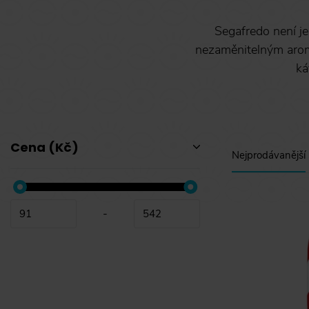
Segafredo není je
nezaměnitelným aro
ká
Cena (Kč)
Nejprodávanější
-