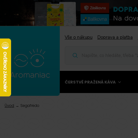
Vše o nákupu
Doprava a platba
ČERSTVĚ PRAŽENÁ KÁVA
Úvod
Segafredo