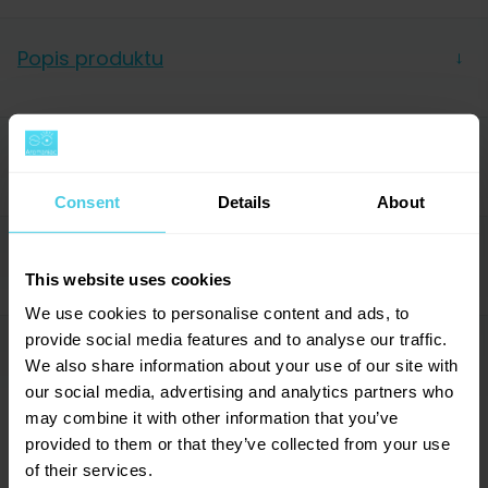
Popis produktu
→
Famózní konvice Brewista Artisan se začátkem roku
2021 dočkala dalšího vylepšení v podobě nové
Parametry
→
šestihranné základny a je k dispozici v 5 barevných
provedeních - perleťové bílé, perleťové bílé v
Consent
Details
About
Výrobce
Brewista
kombinaci se vzorem dřeva, matné černé, matné
Hodnocení (4)
černé v kombinaci se vzorem dřeva a v nerez oceli
→
This website uses cookies
taktéž v kombinaci se vzorem dřeva. V nabídce
We use cookies to personalise content and ads, to
nadále také máme poslední kusy modelu z roku
provide social media features and to analyse our traffic.
2019 s obdélníkovou základnou v odlišných
Dotazy a komentáře (4)
→
We also share information about your use of our site with
barvách.
5
our social media, advertising and analytics partners who
may combine it with other information that you’ve
Přidat dotaz
Kráska z výstavy World of
provided to them or that they’ve collected from your use
of their services.