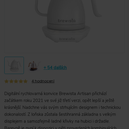
+ 54 dalších
4
hodnocení
Digitální rychlovarná konvice Brewista Artisan přichází
začátkem roku 2021 ve své již třetí verzi, opět lepší a ještě
krásnější. Nadchne vás svým strhujícím designem i technickou
dokonalostí. Z loňska zůstala šestihranná základna s velkým
displejem a samozřejmě ladné křivky na hubici i držadle.
Barevně je nyní k dispozici v pěti provedeních kombinujících