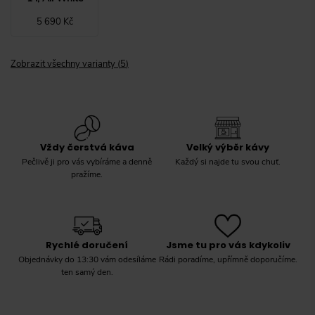
5 690 Kč
Zobrazit všechny varianty
(
5
)
Vždy čerstvá káva
Velký výběr kávy
Pečlivě ji pro vás vybíráme a denně
Každý si najde tu svou chuť.
pražíme.
Rychlé doručení
Jsme tu pro vás kdykoliv
Objednávky do 13:30 vám odesíláme
Rádi poradíme, upřímně doporučíme.
ten samý den.