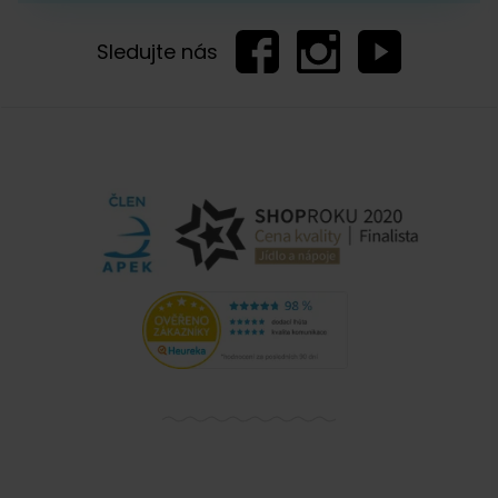
Zobrazit další komentáře
Skleněná základna s displejem
Volba teploty v rozmezí 40 až 100 °C
Sledujte nás
Přesnost na jeden stupeň
Praktické funkce pro rychlý var i udržení teploty
Přesná příprava nápoje díky vestavěnému
časovači