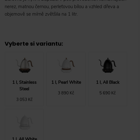
nerez, matnou černou, perleťovou bílou a vzhled dřeva a
objemově se mírně zvětšila na 1 litr.
Vyberte si variantu
:
1 l, Stainless
1 l, Pearl White
1 l, All Black
Steel
3 890 Kč
5 690 Kč
3 053 Kč
1 l, All White