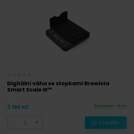
Digitální váha se stopkami Brewista
Smart Scale III™
Skladem > 5 ks
3 190 Kč
-
+
Do košíku