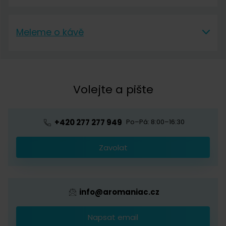
Aromaniac
Doprava a platba
Meleme o kávě
O nás
Vrácení a reklamace
Meleme o kávě
Kontakt
Obchodní podmínky
Kávová akademie
Volejte a pište
Pražírna
Ochrana osobních údajů
Blog o kávě
Předplatné kávy
Velkoobchod
+420 277 277 949
Po–Pá: 8:00–16:30
Káva s logem firmy
Zavolat
Provizní systém
info@aromaniac.cz
Napsat email