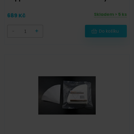
Skladem > 5 ks
689 Kč
-
+
Do košíku