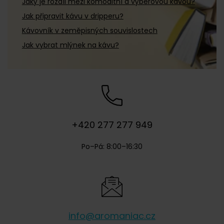
Jaký je rozdíl mezi komoditní a výběrovou kávou?
Jak připravit kávu v dripperu?
Kávovník v zeměpisných souvislostech
Jak vybrat mlýnek na kávu?
+420 277 277 949
Po–Pá: 8:00–16:30
info@aromaniac.cz