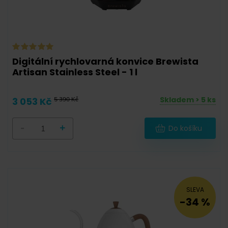
Digitální rychlovarná konvice Brewista
Artisan Stainless Steel - 1 l
Skladem > 5 ks
3 053 Kč
5 390 Kč
-
+
Do košíku
SLEVA
-34 %