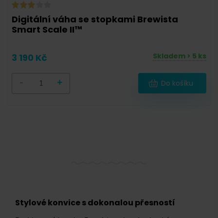
Digitální váha se stopkami Brewista
Smart Scale II™
Skladem > 5 ks
3 190 Kč
-
+
Do košíku
Stylové konvice s dokonalou přesností