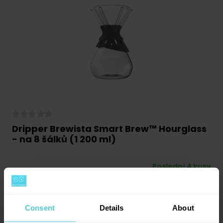
Dripper Brewista Smart Brew™ Hourglass
- na 8 šálků (1 200 ml)
Poslední 4 kusy
1 339 Kč
skladem
-
+
Do košíku
Consent
Details
About