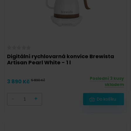
Digitální rychlovarná konvice Brewista
Artisan Pearl White - 1 l
Poslední 3 kusy
3 890 Kč
5 890 Kč
skladem
-
+
Do košíku