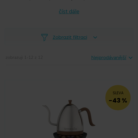
číst dále
Zobrazit filtraci
Nejprodávanější
zobrazuji
1
-
12
z
12
-
SLEVA
-43 %