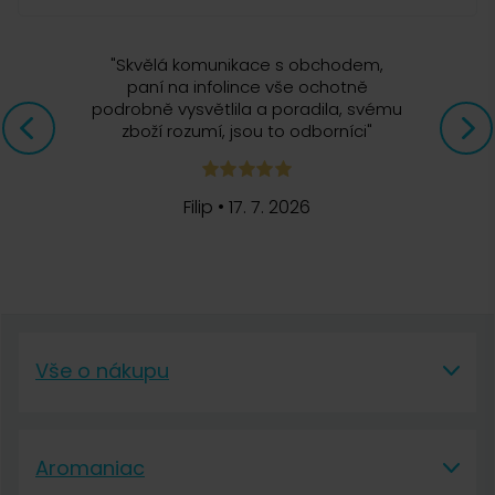
"
Skvělá komunikace s obchodem,
paní na infolince vše ochotně
podrobně vysvětlila a poradila, svému
zboží rozumí, jsou to odborníci
"
Filip
•
17. 7. 2026
Vše o nákupu
Vše o nákupu
Aromaniac
Vše o nákupu