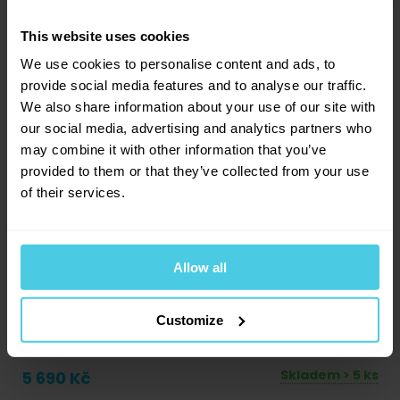
Sleva 10 % na kávu
This website uses cookies
Aromaniac pro vás!
We use cookies to personalise content and ads, to
Chcete 10% slevu na naši čerstvě praženou kávu
provide social media features and to analyse our traffic.
Aromaniac? Stačí vyplnit vaši e-mailovou
adresu a obratem vám zašleme slevový kupon...
We also share information about your use of our site with
Navíc vás budeme informovat o všech slevách a
our social media, advertising and analytics partners who
novinkách na našem e-shopu!
may combine it with other information that you’ve
provided to them or that they’ve collected from your use
Přihlásit se a získat slevu
of their services.
Odesláním e-mailové adresy souhlasíte se zasíláním
obchodních sdělení dle
informací o zpracování osobních
údajů
.
Allow all
Digitální rychlovarná konvice Brewista
Customize
Artisan All White - 1 l
Skladem > 5 ks
5 690 Kč