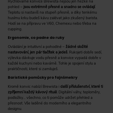
Rychlovarné konvice Brewista nejsou jen hezké na
pohled –
jsou extrémně přesné a snadno se ovládají
.
Teplotu si nastavíš na stupeň přesně, a díky tenkému
husímu krku budeš kávu zalévat jako zkušený barista.
Hodí se na přípravu ve V60, Chemexu nebo třeba na
cupping.
Ergonomie, co padne do ruky
Ovládání je intuitivní a pohodlné –
žádné složité
nastavování, jen pár tlačítek a jedeš
. Rukojeti dobře sedí,
výlevka dávkuje vodu přesně a konvice vypadá dobře v
každé kuchyni nebo kavárně. Tohle je spojení stylu a
praktičnosti, které si zamiluješ.
Baristické pomůcky pro fajnšmekry
Kromě konvic nabízí Brewista i
další příslušenství, které ti
zpříjemní každý kávový rituál
. Digitální váhy, teploměry,
podložky… všechno, co ti pomůže udržet přehled a
přesnost. Vše laděné do moderního a elegantního
designu.