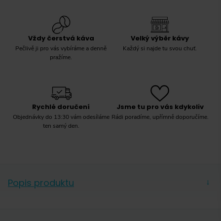
Vždy čerstvá káva
Velký výběr kávy
Pečlivě ji pro vás vybíráme a denně
Každý si najde tu svou chuť.
pražíme.
Rychlé doručení
Jsme tu pro vás kdykoliv
Objednávky do 13:30 vám odesíláme
Rádi poradíme, upřímně doporučíme.
ten samý den.
Popis produktu
→
Lehké plastové tělo, kvalitní keramické mlecí kameny,
snadné nastavení hrubosti mletí. S kávomlýnkem