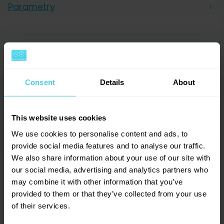
Parametry
→
Hario Mini-Slim Plus snadno namelete až 24 gramů
kávy najednou.
Barva
Černá
Materiál
Plast
Příslušenství (8)
→
Průměr spodní nádobky: 62 mm
Typ mlýnku
Ruční
Materiál mlecích
Průměr horní nádobky: 72 mm
Keramika
Consent
Details
About
kamenů
HOTOVÝ DÁREK
Výška bez kličky: 170 mm
Hodnocení (13)
→
Mlecí mechanismus
Mlecí kameny
S DÁRKOVOU TAŠKOU
Délka kličky: 120 mm
Výrobce
Hario
This website uses cookies
Rozměry uvedené v parametrech: celková šířka
We use cookies to personalise content and ads, to
vč. kličky × celková výška vč. kličky × průměr těla
Dotazy a komentáře (13)
→
provide social media features and to analyse our traffic.
4.9
bez kličky
We also share information about your use of our site with
our social media, advertising and analytics partners who
Přidat dotaz
may combine it with other information that you’ve
provided to them or that they’ve collected from your use
of their services.
Provoňte si e-mailovou
📧
13
hodnocení
Zdeněk