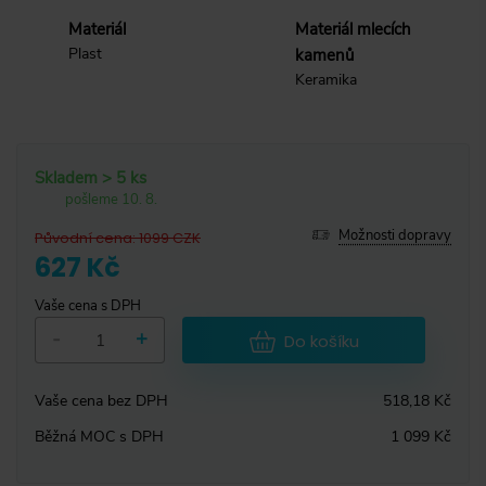
Materiál
Materiál mlecích
Plast
kamenů
Keramika
Skladem > 5 ks
pošleme 10. 8.
Možnosti dopravy
Původní cena
:
1099
CZK
627 Kč
Vaše cena s DPH
-
+
Do košíku
Vaše cena bez DPH
518,18 Kč
Běžná MOC s DPH
1 099 Kč