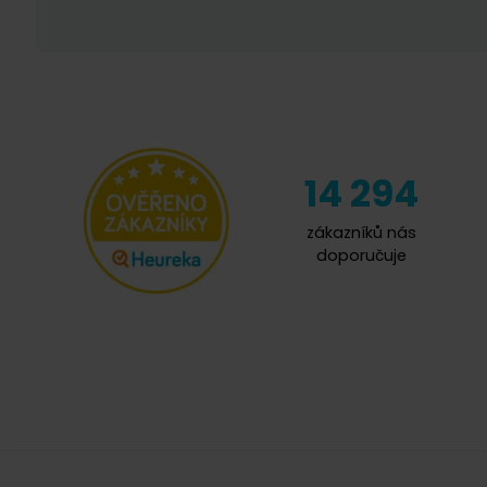
14 294
zákazníků nás
doporučuje