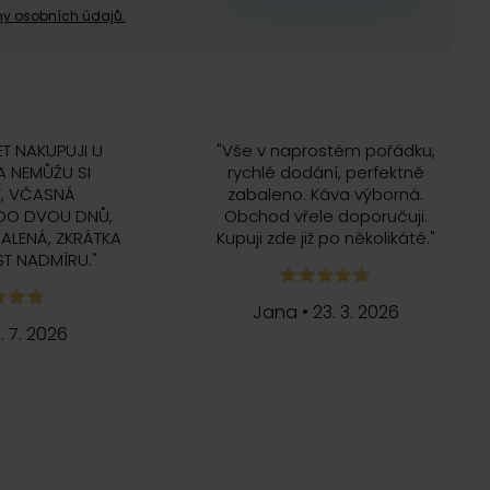
y osobních údajů.
ET NAKUPUJI U
"
Vše v naprostém pořádku,
 NEMŮŽU SI
rychlé dodání, perfektně
, VČASNÁ
zabaleno. Káva výborná.
DO DVOU DNŮ,
Obchod vřele doporučuji.
ALENÁ, ZKRÁTKA
Kupuji zde již po několikáté.
"
T NADMÍRU.
"
Jana
•
23. 3. 2026
5. 7. 2026