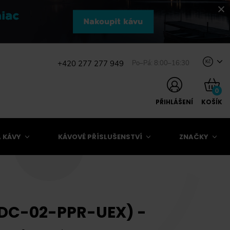
+420 277 277 949
Po–Pá: 8:00–16:30
Kč
0
PŘIHLÁŠENÍ
KOŠÍK
 KÁVY
KÁVOVÉ PŘÍSLUŠENSTVÍ
ZNAČKY
VDC-02-PPR-UEX) -