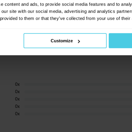
e content and ads, to provide social media features and to analy
 our site with our social media, advertising and analytics partn
 provided to them or that they’ve collected from your use of their
Customize
0
x
0
x
0
x
0
x
0
x