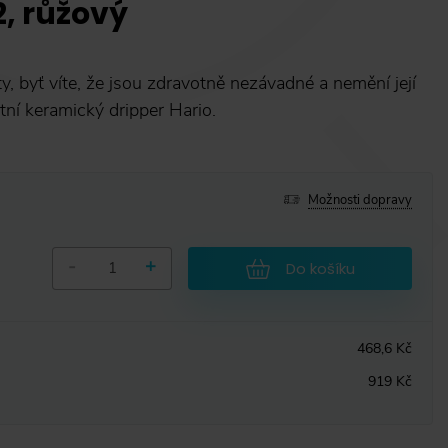
2, růžový
y, byť víte, že jsou zdravotně nezávadné a nemění její
tní keramický dripper Hario.
Možnosti dopravy
-
+
Do košíku
468,6 Kč
919 Kč