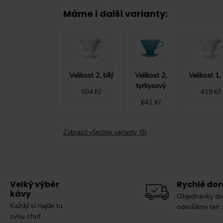
Máme i další varianty
:
Velikost 2, bílý
Velikost 2,
Velikost 1, 
tyrkysový
504 Kč
419 Kč
641 Kč
Zobrazit všechny varianty
(
8
)
Velký výběr
Rychlé dor
kávy
Objednávky do
Každý si najde tu
odesíláme ten
svou chuť.