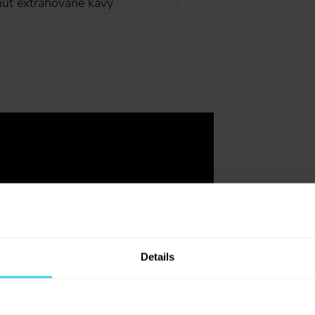
chuť extrahované kávy
Details