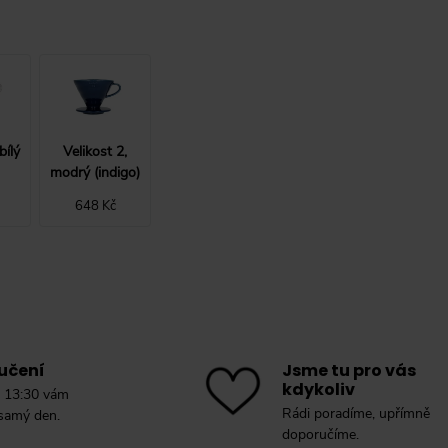
bílý
Velikost 2,
modrý (indigo)
648 Kč
učení
Jsme tu pro vás
kdykoliv
 13:30 vám
Rádi poradíme, upřímně
 samý den.
doporučíme.