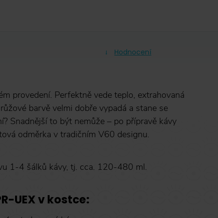
Hodnocení
ém provedení. Perfektně vede teplo, extrahovaná
 růžové barvě velmi dobře vypadá a stane se
í? Snadnější to být nemůže – po přípravě kávy
lastová odměrka v tradičním V60 designu.
vu 1-4 šálků kávy, tj. cca. 120-480 ml.
R-UEX v kostce: