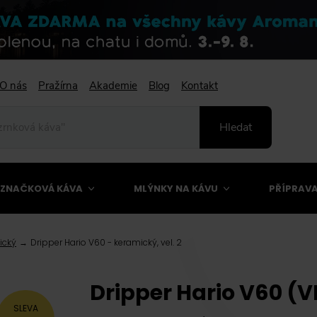
O nás
Pražírna
Akademie
Blog
Kontakt
Hledat
ZNAČKOVÁ KÁVA
MLÝNKY NA KÁVU
PŘÍPRAVA
ický
Dripper Hario V60 - keramický, vel. 2
Dripper Hario V60 (
SLEVA