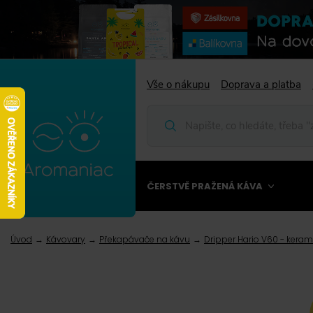
Vše o nákupu
Doprava a platba
ČERSTVĚ PRAŽENÁ KÁVA
Úvod
Kávovary
Překapávače na kávu
Dripper Hario V60 - keram