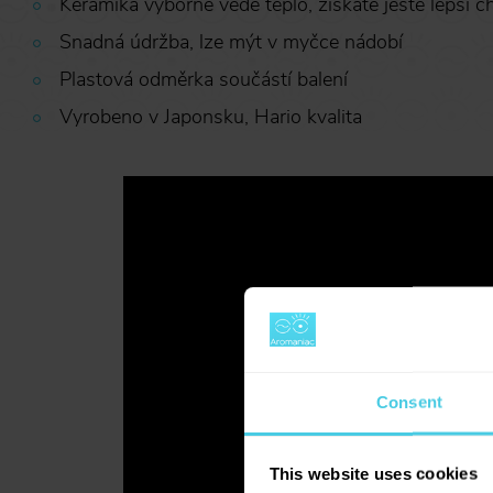
Keramika výborně vede teplo, získáte ještě lepší 
Snadná údržba, lze mýt v myčce nádobí
Plastová odměrka součástí balení
Vyrobeno v Japonsku, Hario kvalita
Consent
This website uses cookies