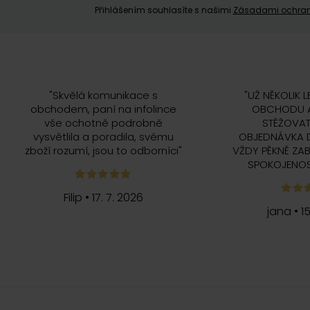
Přihlášením souhlasíte s našimi
Zásadami ochran
"
Skvělá komunikace s
"
UŽ NĚKOLIK L
obchodem, paní na infolince
OBCHODU A
vše ochotně podrobně
STĚŽOVAT
vysvětlila a poradila, svému
OBJEDNÁVKA 
zboží rozumí, jsou to odborníci
"
VŽDY PĚKNĚ ZAB
SPOKOJENOS
Filip
•
17. 7. 2026
jana
•
1