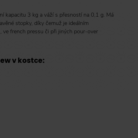
 kapacitu 3 kg a váží s přesností na 0,1 g. Má
věné stopky, díky čemuž je ideálním
ve french pressu či při jiných pour-over
rew v kostce: