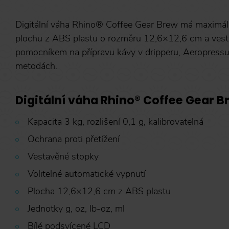
Digitální váha Rhino® Coffee Gear Brew má maximální
plochu z ABS plastu o rozměru 12,6×12,6 cm a vesta
pomocníkem na přípravu kávy v dripperu, Aeropressu, 
metodách.
Digitální váha Rhino® Coffee Gear B
Kapacita 3 kg, rozlišení 0,1 g, kalibrovatelná
Ochrana proti přetížení
Vestavěné stopky
Volitelné automatické vypnutí
Plocha 12,6×12,6 cm z ABS plastu
Jednotky g, oz, lb-oz, ml
Bílé podsvícené LCD