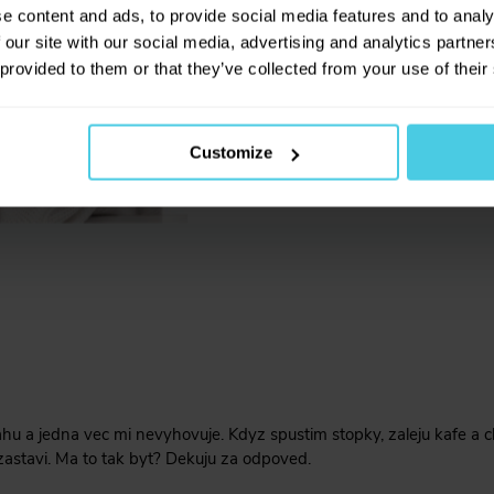
novinkách na našem e-shopu!
e content and ads, to provide social media features and to analy
 our site with our social media, advertising and analytics partn
ňská váha, na které jsem měřil předtím: při zalévání kávy se mi nest
 provided to them or that they’ve collected from your use of their
Přihlásit se a získat slev
Customize
Odesláním e-mailové adresy souhlasíte se zas
obchodních sdělení dle
informací o zpracování 
údajů
.
u a jedna vec mi nevyhovuje. Kdyz spustim stopky, zaleju kafe a c
zastavi. Ma to tak byt? Dekuju za odpoved.