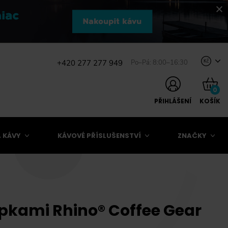
+420 277 277 949
Po–Pá: 8:00–16:30
Kč
0
PŘIHLÁŠENÍ
KOŠÍK
 KÁVY
KÁVOVÉ PŘÍSLUŠENSTVÍ
ZNAČKY
opkami Rhino® Coffee Gear