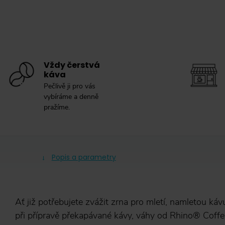
Vždy čerstvá
káva
Pečlivě ji pro vás
vybíráme a denně
pražíme.
Popis a parametry
Ať již potřebujete zvážit zrna pro mletí, namletou ká
při přípravě překapávané kávy, váhy od Rhino® Co