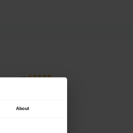
ženou kávu
About
ovou
ý kupon...
 slevách a