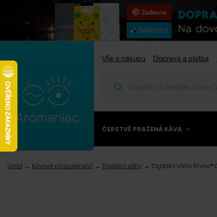
Vše o nákupu
Doprava a platba
ČERSTVĚ PRAŽENÁ KÁVA
Úvod
Kávové příslušenství
Digitální váhy
Digitální váha Rhino® 