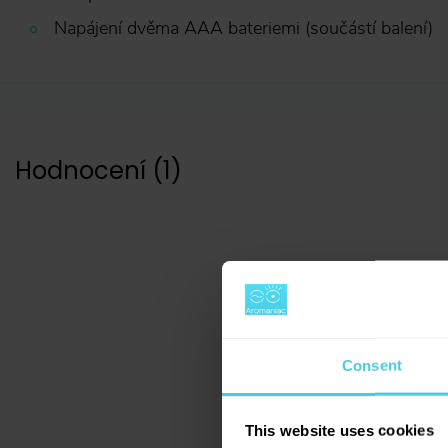
Napájení dvěma AAA bateriemi (součástí balení)
Hodnocení
(
1
)
5
Consent
1
hodnocení
This website uses cookies