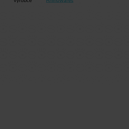
Výrobce
Rhinowares