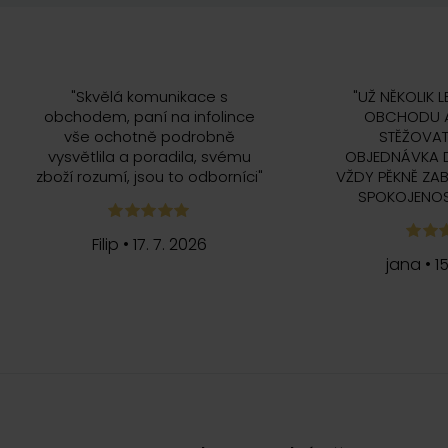
"
Skvělá komunikace s
"
UŽ NĚKOLIK L
obchodem, paní na infolince
OBCHODU A
vše ochotně podrobně
STĚŽOVAT
vysvětlila a poradila, svému
OBJEDNÁVKA 
zboží rozumí, jsou to odborníci
"
VŽDY PĚKNĚ ZAB
SPOKOJENOS
Filip
•
17. 7. 2026
jana
•
1