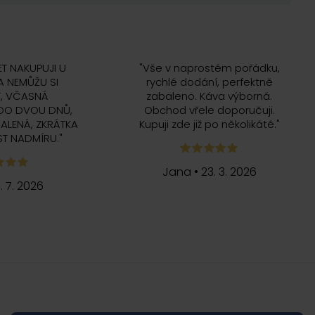
ET NAKUPUJI U
"
Vše v naprostém pořádku,
 NEMŮŽU SI
rychlé dodání, perfektně
, VČASNÁ
zabaleno. Káva výborná.
DO DVOU DNŮ,
Obchod vřele doporučuji.
ALENÁ, ZKRÁTKA
Kupuji zde již po několikáté.
"
T NADMÍRU.
"
Jana
•
23. 3. 2026
5. 7. 2026