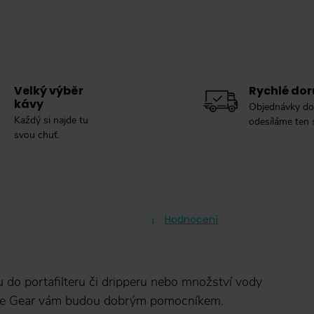
Velký výběr
Rychlé dor
kávy
Objednávky do
Každý si najde tu
odesíláme ten
svou chuť.
Hodnocení
vu do portafilteru či dripperu nebo množství vody
ffee Gear vám budou dobrým pomocníkem.