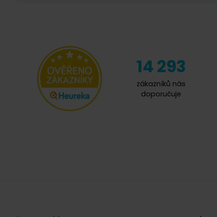
14 293
zákazníků nás
doporučuje