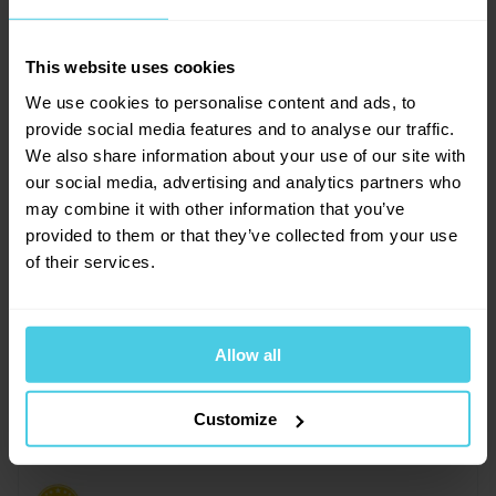
0
x
0
x
0
x
This website uses cookies
Provoňte si e-mailovou
📧
Rácová Jiřina
0
x
We use cookies to personalise content and ads, to
schránku kávou
3. 12. 2021
0
x
provide social media features and to analyse our traffic.
Aromagazín vám pošleme jen, když bude o
We also share information about your use of our site with
čem psát.
our social media, advertising and analytics partners who
náhradní sítko s redukcí Bialetti
Slibujeme na naše kafe.
may combine it with other information that you’ve
Je toto sítko ze dvou částí? Jaké máte rozměry? Máte i nerez
provided to them or that they’ve collected from your use
variantu? Děkuji za info, s pozdravem Rácová
of their services.
Monika Vaněčková, Čerstvá Káva
Přihlásit se
6. 12. 2021
Allow all
Dobrý den, tento náhradní trychtýř je pouze z
jedné části. Jeho výška je 6,5 cm, šířka 7 cm a je
Customize
kompatibilní pouze s moka konvicí Bialetti
Mukka Express na dva šálky. Jiné rozměry
kompatibilní s touto moka konvičkou bohužel