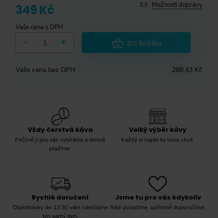
Možnosti dopravy
349 Kč
Vaše cena s DPH
-
+
Do košíku
Vaše cena bez DPH
288,43 Kč
Vždy čerstvá káva
Velký výběr kávy
Pečlivě ji pro vás vybíráme a denně
Každý si najde tu svou chuť.
pražíme.
Rychlé doručení
Jsme tu pro vás kdykoliv
Objednávky do 13:30 vám odesíláme
Rádi poradíme, upřímně doporučíme.
ten samý den.