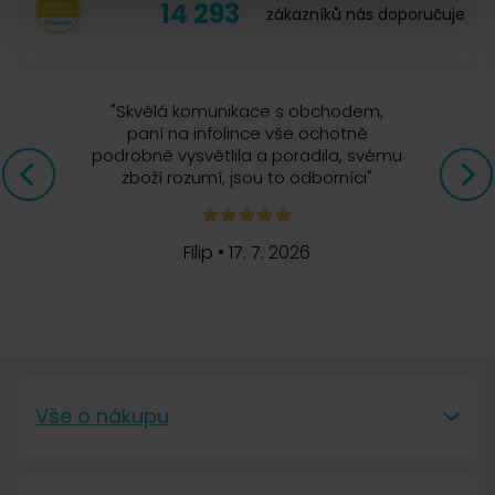
14 293
zákazníků nás doporučuje
nemáme.
"
Skvělá komunikace s obchodem,
paní na infolince vše ochotně
Michal H.
podrobně vysvětlila a poradila, svému
30. 12. 2020
zboží rozumí, jsou to odborníci
"
Rozměry?
Filip
•
17. 7. 2026
Mohli byste prosím v popisku sítek a těsnění pro moka koníčky
uvádět jejich rozměr pro usnadnění výběru? Předem moc
děkuji.
Monika Ludmilová, Čerstvá Káva
Vše o nákupu
6. 1. 2021
Dobrý dne, velice Vám děkujeme za cenný
Vše o nákupu
podnět ke zlepšení, který předáme kompetentní