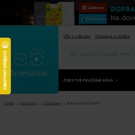
Vše o nákupu
Doprava a platba
ČERSTVĚ PRAŽENÁ KÁVA
Úvod
Kávovary
Cold brew
Kávovar VacOne™