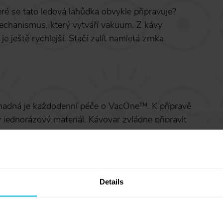
ré se tato ledová lahůdka obvykle připravuje?
chanismus, který vytváří vakuum. Z kávy
je ještě rychlejší. Stačí zalít namletá zrnka
 snadná je každodenní péče o VacOne™. K přípravě
ý jednorázový materiál. Kávovar zvládne připravit
 USB kabelem třeba k notebooku.
Sleva 10 % na kávu
Aromaniac pro vás!
ds
Chcete 10% slevu na naši čerstvě pra
Details
 zato mu získala ocenění v magazínu Esquire.
Aromaniac? Stačí vyplnit vaši e-mail
 na cold brew roku 2021. S patentovanou
adresu a obratem vám zašleme slevov
šně jednoduchá a zkrátka naprosto geniální.
Navíc vás budeme informovat o všech