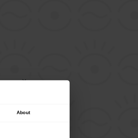
ženou kávu
About
ovou
ý kupon...
 slevách a