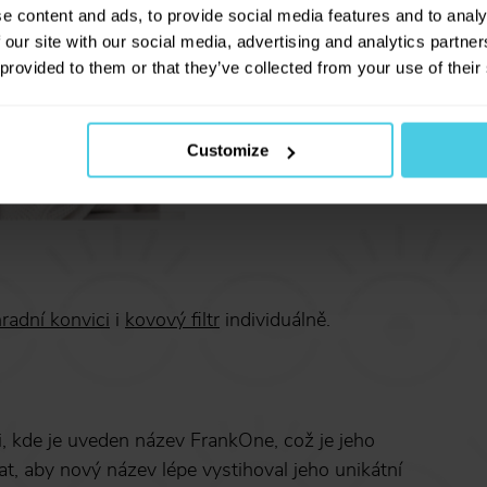
novinkách na našem e-shopu!
e content and ads, to provide social media features and to analy
 our site with our social media, advertising and analytics partn
 provided to them or that they’ve collected from your use of their
y
Přihlásit se a získat slev
Customize
Odesláním e-mailové adresy souhlasíte se zas
obchodních sdělení dle
informací o zpracování 
údajů
.
radní konvici
i
kovový filtr
individuálně.
 kde je uveden název FrankOne, což je jeho
t, aby nový název lépe vystihoval jeho unikátní