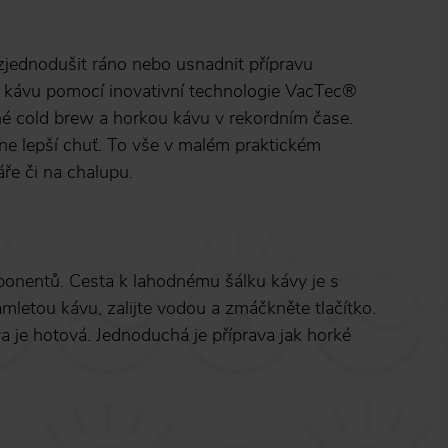
jednodušit ráno nebo usnadnit přípravu
e kávu pomocí inovativní technologie VacTec®
ené cold brew a horkou kávu v rekordním čase.
e lepší chuť. To vše v malém praktickém
ře či na chalupu.
mponentů. Cesta k lahodnému šálku kávy je s
tou kávu, zalijte vodou a zmáčkněte tlačítko.
va je hotová. Jednoduchá je příprava jak horké