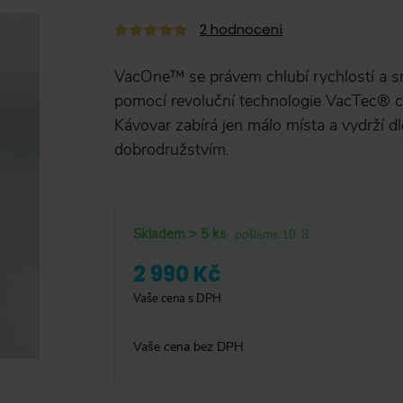
2
hodnocení
VacOne™ se právem chlubí rychlostí a s
pomocí revoluční technologie VacTec® c
Kávovar zabírá jen málo místa a vydrží d
dobrodružstvím.
Skladem > 5 ks
pošleme 10. 8.
2 990 Kč
Vaše cena s DPH
Vaše cena bez DPH