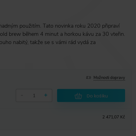
nadným použitím. Tato novinka roku 2020 připraví
old brew během 4 minut a horkou kávu za 30 vteřin.
louho nabitý, takže se s vámi rád vydá za
Možnosti dopravy
-
+
Do košíku
2 471,07 Kč