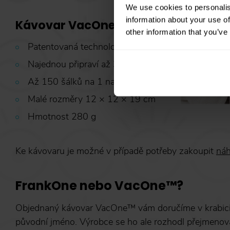
We use cookies to personalis
information about your use of
Kávovar VacOne™ v kostce:
other information that you’ve
Patentovaná technologie pro rychlou přípravu káv
Najednou připraví až 350 ml kávy
Až 150 šálků na 1 nabití přes USB
Malé rozměry 12 × 12 × 19 cm
Hmotnost 280 g
Ke kávovaru je možné v případě potřeby zakoupit
náh
FrankOne nebo VacOne™?
Objednaný kávovar VacOne™ vám doručíme v krabici,
původní jméno. Výrobce se ho ale rozhodl přejmenova