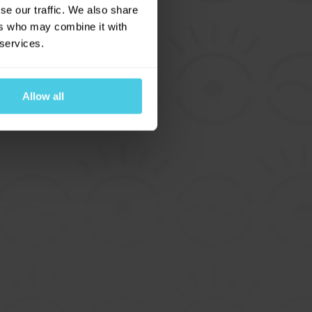
se our traffic. We also share
ers who may combine it with
 services.
u
Allow all
íláním
osobních