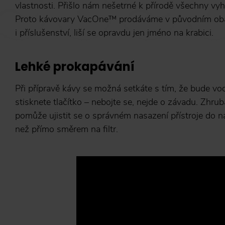
vlastnosti. Přišlo nám nešetrné k přírodě všechny vyh
Proto kávovary VacOne™ prodáváme v původním obalu
i příslušenství, liší se opravdu jen jméno na krabici.
Lehké prokapávání
Při přípravě kávy se možná setkáte s tím, že bude v
stisknete tlačítko – nebojte se, nejde o závadu. Zhrub
pomůže ujistit se o správném nasazení přístroje do ná
než přímo směrem na filtr.