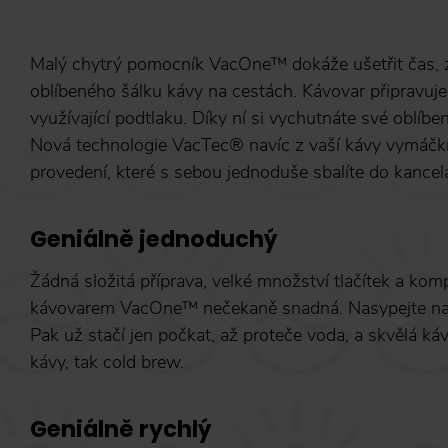
Malý chytrý pomocník VacOne™ dokáže ušetřit čas, z
oblíbeného šálku kávy na cestách. Kávovar připravuj
využívající podtlaku. Díky ní si vychutnáte své oblíb
Nová technologie VacTec® navíc z vaší kávy vymáčkn
provedení, které s sebou jednoduše sbalíte do kancelá
Geniálně jednoduchý
Žádná složitá příprava, velké množství tlačítek a ko
kávovarem VacOne™ nečekaně snadná. Nasypejte namle
Pak už stačí jen počkat, až proteče voda, a skvělá ká
kávy, tak cold brew.
Geniálně rychlý