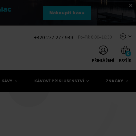
+420 277 277 949
Po–Pá: 8:00–16:30
Kč
0
PŘIHLÁŠENÍ
KOŠÍK
 KÁVY
KÁVOVÉ PŘÍSLUŠENSTVÍ
ZNAČKY