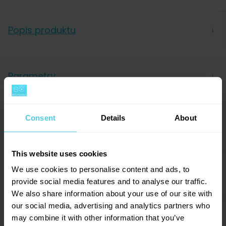
Popis produktu
→
O kávě
Parametry
→
Zrnka pocházejí
z úpatí vyhaslých vulkánů v oblasti
Tarrazú
. Právě z
půdy bohaté na živiny a horského
Hmotnost
250 g
klimatu
čerpají svou lahodně jemnou chuť.
Rodinné
Forma
Zrnková
Consent
Details
About
farmy o rostliny svědomitě pečují
a naučili se
O pražírně
→
Balení
Sáček
využívat vše, co jim místní příroda nabízí. Včetně
Řada
Essentials
období sucha, v kterém každoročně probíhá sběr
.
This website uses cookies
Acidita
2/10
Hodnocení (289)
→
We use cookies to personalise content and ads, to
Hořkost
7/10
Jak tedy chutná?
provide social media features and to analyse our traffic.
Sladkost
6/10
We also share information about your use of our site with
Krémové tělo je neskutečně vyvážené.
Ucítíte v něm
Stupeň pražení
3/8
our social media, advertising and analytics partners who
Káva si vás našla
Dotazy a komentáře (65)
→
sladkost
mléčné čokolády a třtinového cukru
, které
may combine it with other information that you’ve
Země původu
Kostarika