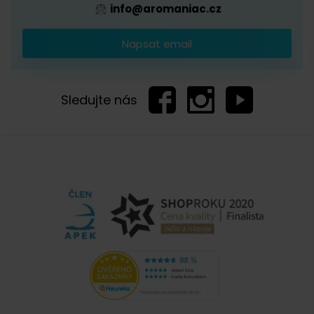
Melly
info@aromaniac.cz
3. 12. 2020
Napsat email
Jednocest.ventil a výběr kávy- Brikka
Dobrý den, chtěla bych se zeptat,jestli jsou obaly, v kterých
Sledujte nás
kávu prodáváte opatřeny jednocestnym ventilem pro unik
oxidu uhličitého a pak prosím o radu - je tato káva vhodná na
pripravu v mokka konvicce Bialetti Brikka, případně, jakou
ddalší mi můžete doporučit (preference bohatší pěna a
minimální kyselost). Děkuji. Šklíbová
Tereza Jalčáková, Čerstvá Káva
3. 12. 2020
Dobrý den, naši kávu balíme do pytlíčků, které
bohužel nejsou opatřeny jednocestnými ventily,
na obale je však tvoříme manuálně (poblíž sváru
na zadní straně pytlíku). Káva Costa Rica je