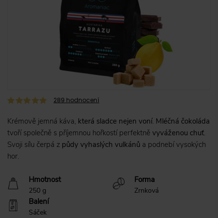
289
hodnocení
Krémově jemná káva,
která sladce nejen voní
.
Mléčná čokoláda
tvoří společně s příjemnou hořkostí perfektně
vyváženou chuť
.
Svoji sílu čerpá z
půdy vyhaslých vulkánů
a podnebí vysokých
hor.
Hmotnost
Forma
250 g
Zrnková
Balení
Sáček