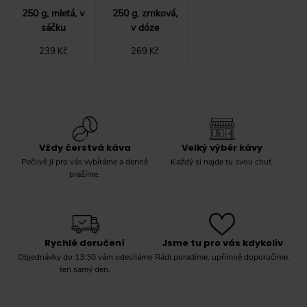
250 g, mletá, v
250 g, zrnková,
sáčku
v dóze
239 Kč
269 Kč
Vždy čerstvá káva
Velký výběr kávy
Pečlivě ji pro vás vybíráme a denně
Každý si najde tu svou chuť.
pražíme.
Rychlé doručení
Jsme tu pro vás kdykoliv
Objednávky do 13:30 vám odesíláme
Rádi poradíme, upřímně doporučíme.
ten samý den.