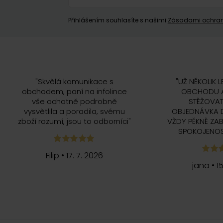
Přihlášením souhlasíte s našimi
Zásadami ochran
"
Skvělá komunikace s
"
UŽ NĚKOLIK L
obchodem, paní na infolince
OBCHODU A
vše ochotně podrobně
STĚŽOVAT
vysvětlila a poradila, svému
OBJEDNÁVKA 
zboží rozumí, jsou to odborníci
"
VŽDY PĚKNĚ ZAB
SPOKOJENOS
Filip
•
17. 7. 2026
jana
•
1