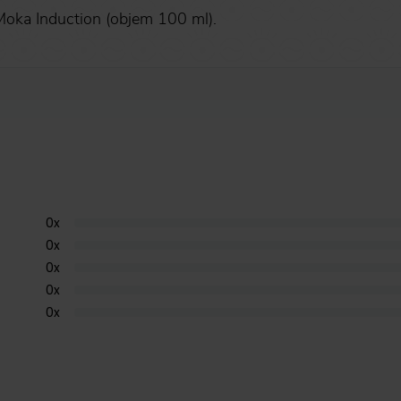
Moka Induction (objem 100 ml).
0
x
0
x
0
x
0
x
0
x