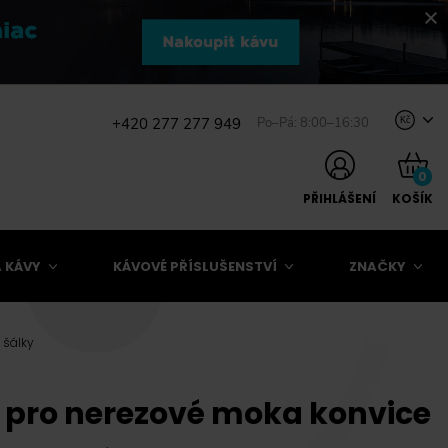
+420 277 277 949
Po–Pá: 8:00–16:30
Kč
0
PŘIHLÁŠENÍ
KOŠÍK
 KÁVY
KÁVOVÉ PŘÍSLUŠENSTVÍ
ZNAČKY
 šálky
i pro nerezové moka konvice