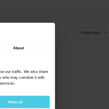
Přidat dotaz
About
se our traffic. We also share
ers who may combine it with
 services.
Allow all