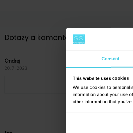
Dotazy a komentáře
(
2
)
Consent
Velikost
Ondrej
20. 7. 2023
Dobrý den, jaké jsou prosím ro
This website uses cookies
Veronika Zadák
We use cookies to personalis
20. 7. 2023
information about your use of
other information that you’ve
Dobrý den, rozměry
těsnění