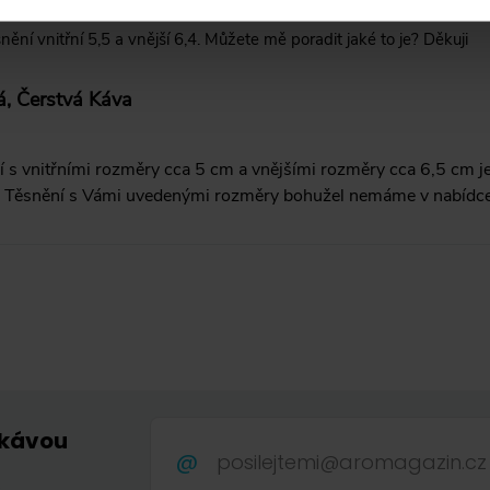
ění vnitřní 5,5 a vnější 6,4. Můžete mě poradit jaké to je? Děkuji
á, Čerstvá Káva
í s vnitřními rozměry cca 5 cm a vnějšími rozměry cca 6,5 cm je
. Těsnění s Vámi uvedenými rozměry bohužel nemáme v nabídce
 kávou
.