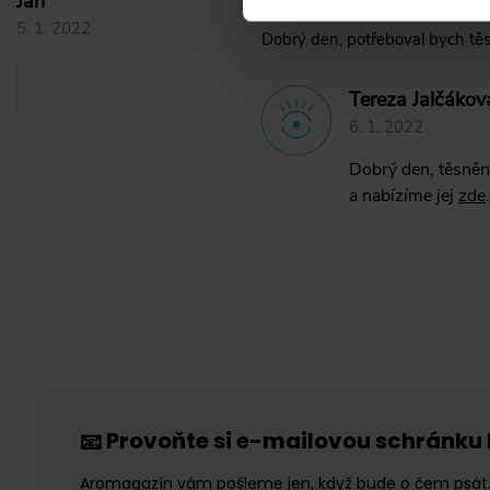
Jan
5. 1. 2022
Dobrý den, potřeboval bych těsn
Tereza Jalčákov
6. 1. 2022
Dobrý den, těsněn
a nabízíme jej
zde
Provoňte si e-mailovou schránku
📧
Aromagazín vám pošleme jen, když bude o čem psát