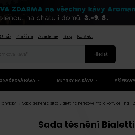
O nás
Pražírna
Akademie
Blog
Kontakt
Hledat
ZNAČKOVÁ KÁVA
MLÝNKY NA KÁVU
PŘÍPRAVA
 konvičky
Sada těsnění a sítka Bialetti na nerezové moka konvice - na 1-2
Sada těsnění Bialett