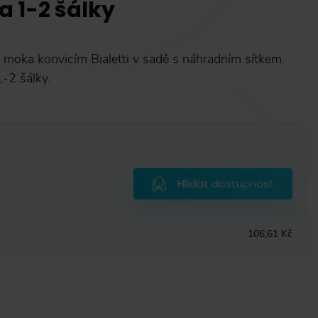
na 1-2 šálky
 moka konvicím Bialetti v sadě s náhradním sítkem.
-2 šálky.
Hlídat dostupnost
106,61 Kč