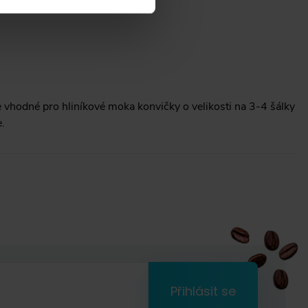
 vhodné pro hliníkové moka konvičky o velikosti na 3-4 šálky
.
Přihlásit se