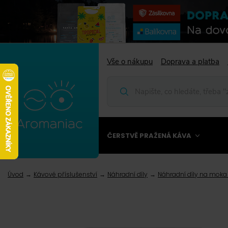
Vše o nákupu
Doprava a platba
ČERSTVĚ PRAŽENÁ KÁVA
Úvod
Kávové příslušenství
Náhradní díly
Náhradní díly na moka