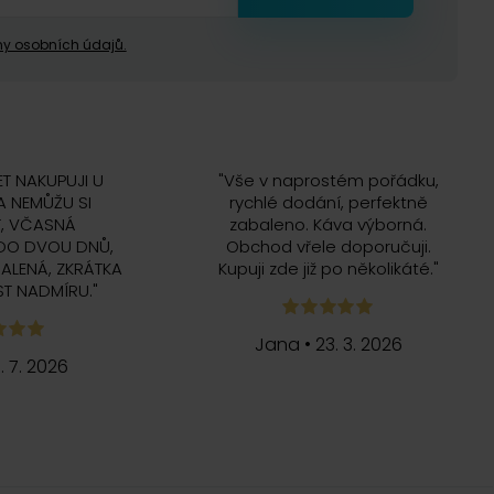
y osobních údajů.
ET NAKUPUJI U
"
Vše v naprostém pořádku,
 NEMŮŽU SI
rychlé dodání, perfektně
, VČASNÁ
zabaleno. Káva výborná.
DO DVOU DNŮ,
Obchod vřele doporučuji.
ALENÁ, ZKRÁTKA
Kupuji zde již po několikáté.
"
T NADMÍRU.
"
Jana
•
23. 3. 2026
5. 7. 2026