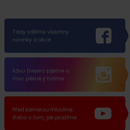
Tady sdílíme všechny
novinky a akce
Kávu (nejen) pijeme a
moc pěkně ji fotíme
Před kamerou mluvíme
třeba o tom, jak pražíme