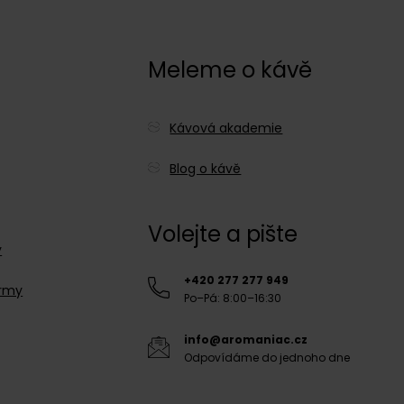
c
Meleme o kávě
Kávová akademie
Blog o kávě
Volejte a pište
y
+420 277 277 949
irmy
Po–Pá: 8:00–16:30
info@aromaniac.cz
Odpovídáme do jednoho dne