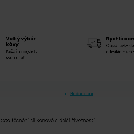
Velký výběr
Rychlé dor
kávy
Objednávky do
Každý si najde tu
odesíláme ten
svou chuť.
Hodnocení
o těsnění silikonové s delší životností.