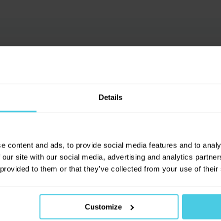
Details
změry tohoto těsnění? Díky
ová, Aromaniac
e content and ads, to provide social media features and to analy
 our site with our social media, advertising and analytics partn
 provided to them or that they’ve collected from your use of their
 jsou: vnitřní strana 4,2 cm a vnější strana 5,3 cm.
Customize