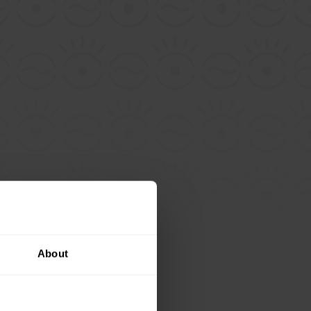
About
nou kávu
 adresu
Navíc
a