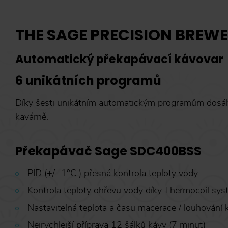
THE SAGE PRECISION BREW
Automatický překapávací kávovar
6 unikátních programů
Díky šesti unikátním automatickým programům dosáhn
kavárně.
Překapávač Sage SDC400BSS
PID (+/- 1°C ) přesná kontrola teploty vody
Kontrola teploty ohřevu vody díky Thermocoil sy
Nastavitelná teplota a času macerace / louhování 
Nejrychlejší příprava 12 šálků kávy (7 minut)