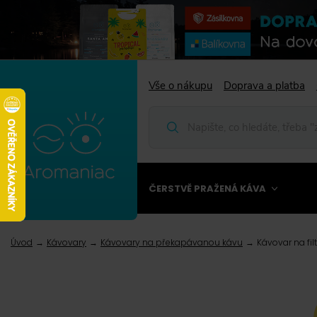
Vše o nákupu
Doprava a platba
ČERSTVĚ PRAŽENÁ KÁVA
Úvod
Kávovary
Kávovary na překapávanou kávu
Kávovar na f