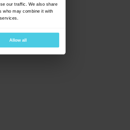
se our traffic. We also share
ers who may combine it with
 services.
áním
Allow all
osobních