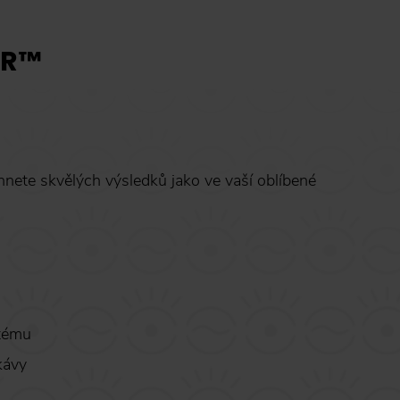
ER™
ete skvělých výsledků jako ve vaší oblíbené
stému
kávy