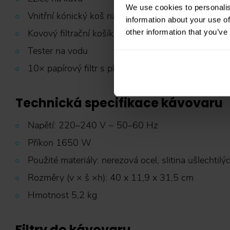
We use cookies to personalis
Vnitřní kónický koš na filtr
information about your use of
Kovový filtrační košík pro více jak 8 šálků
other information that you’ve
Tester na vodu
10× papírový filtr s plochým dnem pro 8 a více šá
Technická specifikace kávovaru
Napětí: 220–240 V ~ 50–60 Hz
Příkon 1650 W
Použité materiály: nerezová ocel, slitina ušlechtil
Rozměry (v × š ×h): 40 x 11,9 x 31,5 cm
Hmotnost 5,2 kg
Filtry do kávovaru