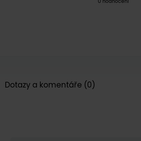
0
hodnocení
Dotazy a komentáře
(
0
)