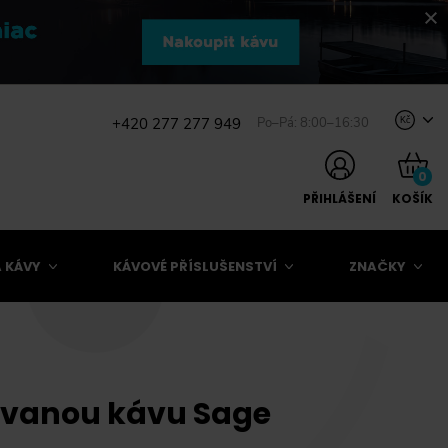
+420 277 277 949
Po–Pá: 8:00–16:30
Kč
0
PŘIHLÁŠENÍ
KOŠÍK
 KÁVY
KÁVOVÉ PŘÍSLUŠENSTVÍ
ZNAČKY
ávanou kávu Sage