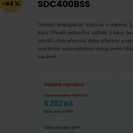
SDC400BSS
-48 %
Domácí překapávací kávovar o objemu 1,8 
kávy. Přináší jedinečný zážitek z kávy, be
přináší vždy přesnou dobu přípravy a sprá
unikátním automatickým programům dosáh
kavárně.
Dočasně vyprodáno
Původní cena
:
10111
CZK
5 282 Kč
Vaše cena s DPH
Vaše cena bez DPH