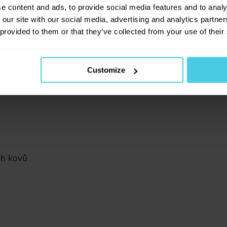
novinkách na našem e-shopu!
e content and ads, to provide social media features and to analy
 our site with our social media, advertising and analytics partn
 provided to them or that they’ve collected from your use of their
Přihlásit se a získat slevu
lků
Odesláním e-mailové adresy souhlasíte se zasíl
Customize
obchodních sdělení dle
informací o zpracování 
údajů
.
ých kovů