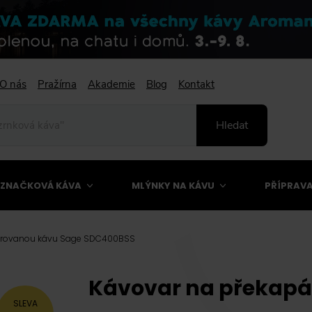
O nás
Pražírna
Akademie
Blog
Kontakt
Hledat
ZNAČKOVÁ KÁVA
MLÝNKY NA KÁVU
PŘÍPRAVA
iltrovanou kávu Sage SDC400BSS
Kávovar na překap
SLEVA