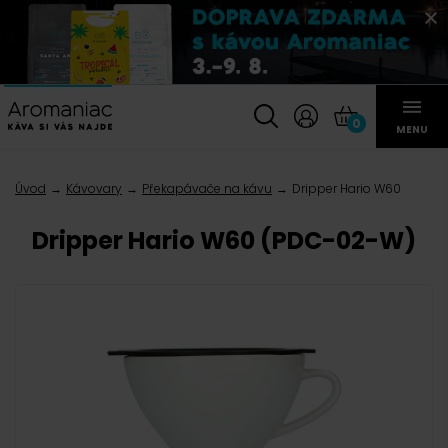
0
MENU
Úvod
Kávovary
Překapávače na kávu
Dripper Hario W60
Dripper Hario W60 (PDC-02-W)