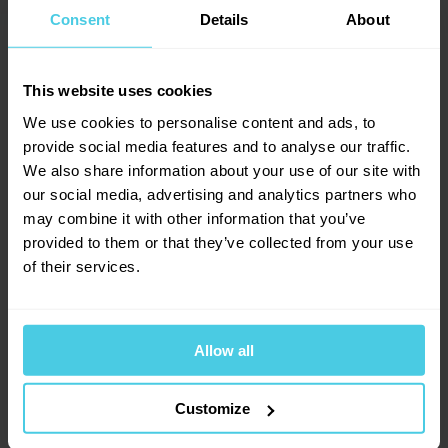
který propouští při překapávání jiné látky a chutě než
Consent
Details
About
0
hodnocení
papírový filtr a vy tak můžete s chutěmi různě
Přidat dotaz
experimentovat.
0
x
This website uses cookies
0
x
0
x
We use cookies to personalise content and ads, to
Provoňte si e-mailovou
Hlavní parametry:
📧
0
x
provide social media features and to analyse our traffic.
schránku kávou
0
x
We also share information about your use of our site with
Barva: bílá lesklá
our social media, advertising and analytics partners who
Aromagazín vám pošleme jen, když bude o
Velikost: 02 (1-4 šálky)
čem psát.
may combine it with other information that you’ve
Slibujeme na naše kafe.
provided to them or that they’ve collected from your use
Vyrobeno v Japonsku
of their services.
Výška: 10,9 cm
Šířka vč. rukojeti: 16 cm
Průměr: 12,7 cm
Allow all
Přihlásit se
Hmotnost: 560 g
Customize