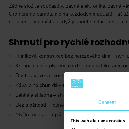
Žádné složité součástky, žádná elektronika, žádná vě
Oro není na parádu, ale na každodenní použití – ať u
nezabere moc místa a když ji budete oplachovat ručně
Shrnutí pro rychlé rozhodn
Hliníková konstrukce bez nerezového dna
– není p
Kompatibilní s
plynem, elektřinou a sklokeramikou
Dostupná ve velikostech od 2 až po 9 šálků
Káva plné chuti
díky tradiční moka přípravě
Lehká a skladná – skvělá i na cesty
Consent
Bez složitostí
– jednoduché použití i údržba
Myčku nebrat –
opláchnout ručně stačí
This website uses cookies