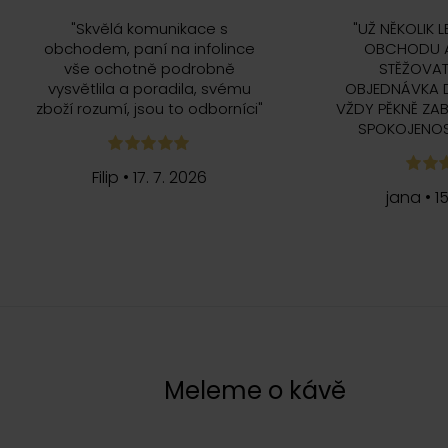
"
Skvělá komunikace s
"
UŽ NĚKOLIK L
obchodem, paní na infolince
OBCHODU A
vše ochotně podrobně
STĚŽOVAT
vysvětlila a poradila, svému
OBJEDNÁVKA 
zboží rozumí, jsou to odborníci
"
VŽDY PĚKNĚ ZAB
SPOKOJENOS
Filip
•
17. 7. 2026
jana
•
1
c
Meleme o kávě