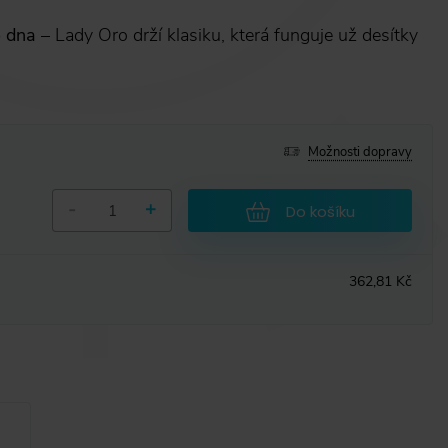
o dna
– Lady Oro drží klasiku, která funguje už desítky
Možnosti dopravy
-
+
Do košíku
362,81 Kč