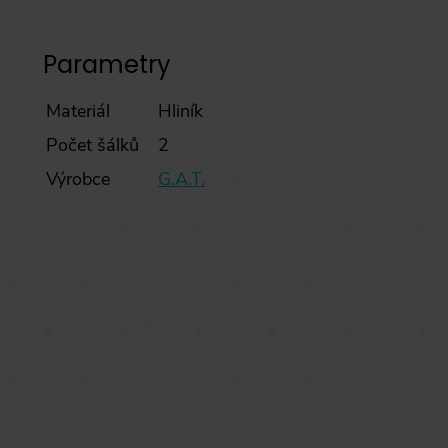
Parametry
Materiál
Hliník
Počet šálků
2
Výrobce
G.A.T.