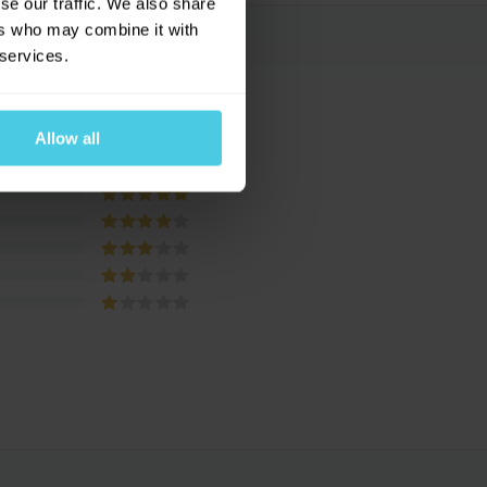
se our traffic. We also share
ers who may combine it with
 services.
Allow all