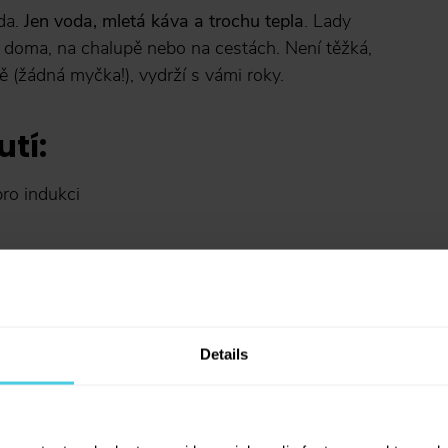
da.
Jen voda, mletá káva a trochu tepla
. Lady
ž doma, na chalupě nebo na cestách. Není těžká,
 (žádná myčka!), vydrží s vámi roky.
utí:
ro indukci
Details