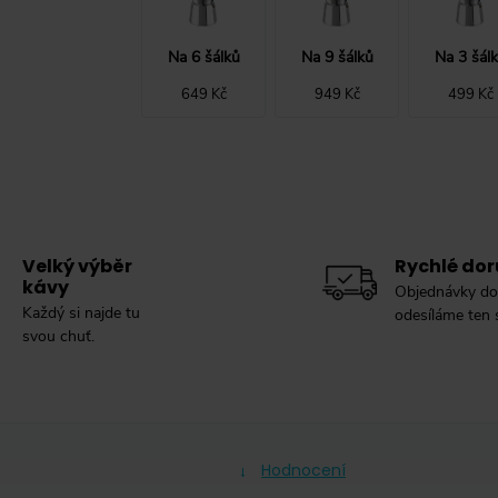
Na 6 šálků
Na 9 šálků
Na 3 šál
649 Kč
949 Kč
499 Kč
Velký výběr
Rychlé dor
kávy
Objednávky do
Každý si najde tu
odesíláme ten
svou chuť.
Hodnocení