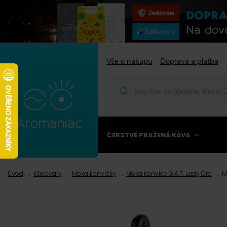
Vše o nákupu
Doprava a platba
ČERSTVĚ PRAŽENÁ KÁVA
Úvod
Kávovary
Moka konvičky
Moka konvice G.A.T. Lady Oro
M