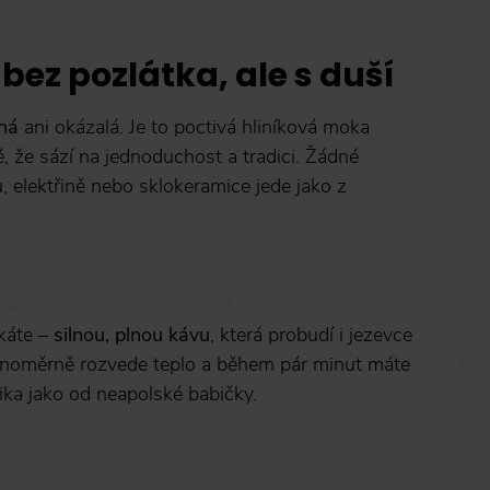
ez pozlátka, ale s duší
ná
ani okázalá. Je to poctivá hliníková moka
né, že sází na jednoduchost a tradici. Žádné
u, elektřině nebo sklokeramice jede jako z
káte –
silnou, plnou kávu
, která probudí i jezevce
rovnoměrně rozvede teplo a během pár minut máte
ika jako od neapolské babičky.