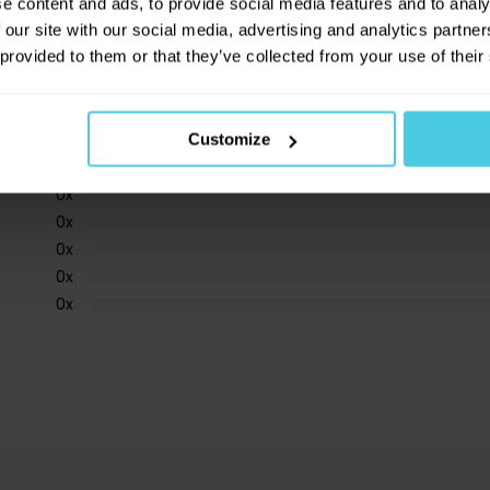
e content and ads, to provide social media features and to analy
 our site with our social media, advertising and analytics partn
 provided to them or that they’ve collected from your use of their
Customize
0
x
0
x
0
x
0
x
0
x