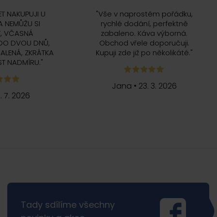
ET NAKUPUJI U
"
Vše v naprostém pořádku,
 NEMŮŽU SI
rychlé dodání, perfektně
, VČASNÁ
zabaleno. Káva výborná.
DO DVOU DNŮ,
Obchod vřele doporučuji.
ALENÁ, ZKRÁTKA
Kupuji zde již po několikáté.
"
T NADMÍRU.
"
Jana
•
23. 3. 2026
5. 7. 2026
Tady sdílíme všechny