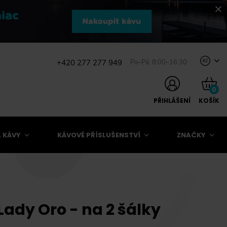
+420 277 277 949
Po–Pá: 8:00–16:30
Kč
0
PŘIHLÁŠENÍ
KOŠÍK
 KÁVY
KÁVOVÉ PŘÍSLUŠENSTVÍ
ZNAČKY
Lady Oro - na 2 šálky