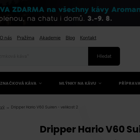
O nás
Pražírna
Akademie
Blog
Kontakt
Hledat
ZNAČKOVÁ KÁVA
MLÝNKY NA KÁVU
PŘÍPRAVA
ový
Dripper Hario V60 Suiren - velikost 2
Dripper Hario V60 S