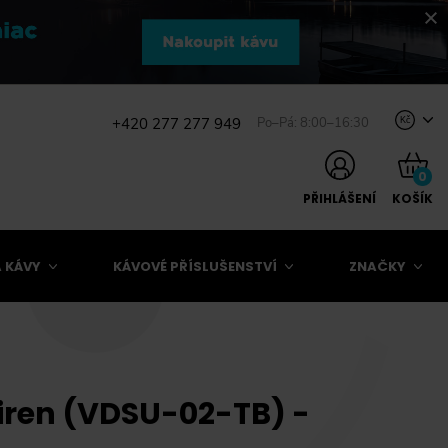
+420 277 277 949
Po–Pá: 8:00–16:30
Kč
0
PŘIHLÁŠENÍ
KOŠÍK
 KÁVY
KÁVOVÉ PŘÍSLUŠENSTVÍ
ZNAČKY
uiren (VDSU-02-TB) -