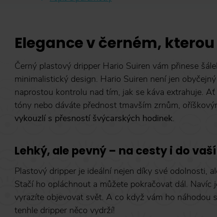
Elegance v černém, kterou
Černý plastový dripper Hario Suiren vám přinese šále
minimalistický design. Hario Suiren není jen obyčejný 
naprostou kontrolu nad tím, jak se káva extrahuje. A
tóny nebo dáváte přednost tmavším zrnům, oříškov
vykouzlí s přesností švýcarských hodinek
.
Lehký, ale pevný – na cesty i do va
Plastový dripper je ideální nejen díky své odolnosti, a
Stačí ho opláchnout a můžete pokračovat dál. Navíc je
vyrazíte objevovat svět. A co když vám ho náhodou sh
tenhle dripper něco vydrží!