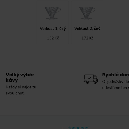
Velikost 1, čirý
Velikost 2, čirý
132 Kč
172 Kč
Velký výběr
Rychlé dor
kávy
Objednávky do
Každý si najde tu
odesíláme ten
svou chuť.
Hodnocení