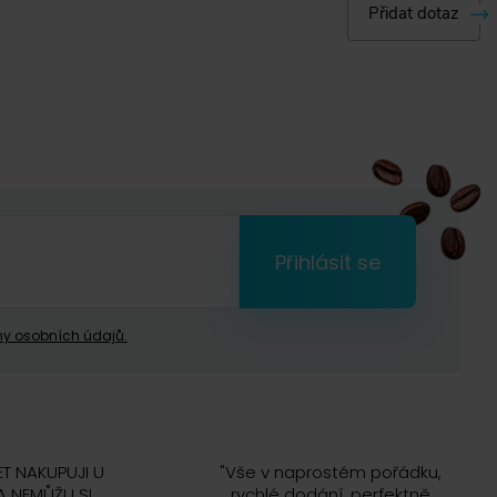
Přidat dotaz
Přihlásit se
y osobních údajů.
ET NAKUPUJI U
"
Vše v naprostém pořádku,
 NEMŮŽU SI
rychlé dodání, perfektně