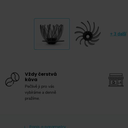
+ 3 další
Vždy čerstvá
káva
Pečlivě ji pro vás
vybíráme a denně
pražíme.
Popis a parametry