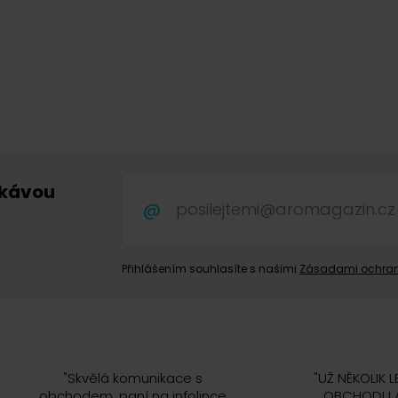
 kávou
.
Přihlášením souhlasíte s našimi
Zásadami ochran
"
Skvělá komunikace s
"
UŽ NĚKOLIK L
obchodem, paní na infolince
OBCHODU A