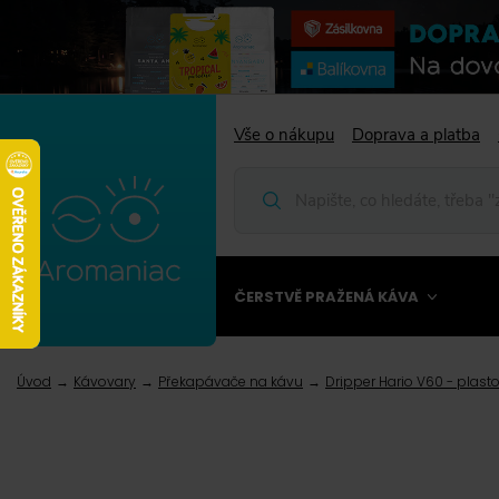
Vše o nákupu
Doprava a platba
ČERSTVĚ PRAŽENÁ KÁVA
Úvod
Kávovary
Překapávače na kávu
Dripper Hario V60 - plast