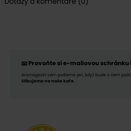
Dotazy a komentáře
(
0
)
Provoňte si e-mailovou schránku
📧
Aromagazín vám pošleme jen, když bude o čem psát
Slibujeme na naše kafe.