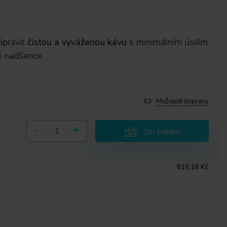
ipravit
čistou a vyváženou kávu
s minimálním úsilím.
é nadšence.
Možnosti dopravy
-
+
Do košíku
818,18 Kč