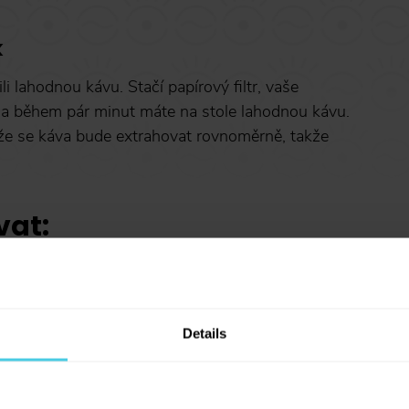
k
li lahodnou kávu. Stačí papírový filtr, vaše
 – a během pár minut máte na stole lahodnou kávu.
, že se káva bude extrahovat rovnoměrně, takže
vat:
ně
Details