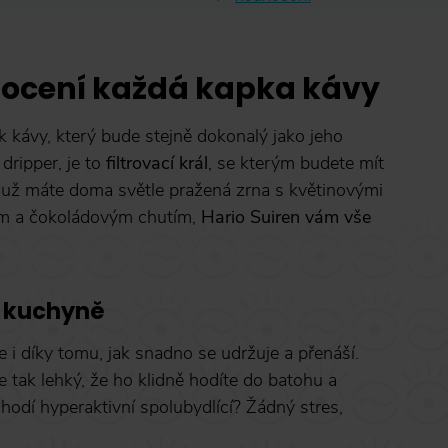
 ocení každá kapka kávy
k kávy, který bude stejně dokonalý jako jeho
dripper, je to
filtrovací král
, se kterým budete mít
ť už máte doma světle pražená zrna s květinovými
ým a čokoládovým chutím,
Hario Suiren vám vše
ší kuchyně
le i díky tomu, jak snadno se udržuje a přenáší.
 tak lehký, že ho klidně hodíte do batohu a
odí hyperaktivní spolubydlící? Žádný stres,