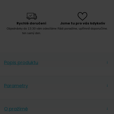
Rychlé doručení
Jsme tu pro vás kdykoliv
Objednávky do 13:30 vám odesíláme
Rádi poradíme, upřímně doporučíme.
ten samý den.
Popis produktu
→
Exkluzivní výběrovka
Exclusives
Parametry
→
Etiopie Okoluu pochází z řady Exclusives, ve které
Hmotnost
250 g
najdete jen ty
nejkvalitnější výběrové kávy
. Každá z
Forma
Zrnková
O pražírně
nich má svůj vlastní charakter.
Světlé pražení
→
Balení
Sáček