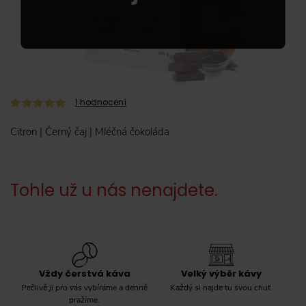
1
hodnocení
Citron | Černý čaj | Mléčná čokoláda
Tohle už u nás nenajdete.
Vždy čerstvá káva
Velký výběr kávy
Pečlivě ji pro vás vybíráme a denně
Každý si najde tu svou chuť.
pražíme.