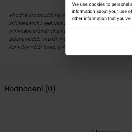
We use cookies to personalis
information about your use of
Vhodné pro použití na následujících typech vařičů: ind
other information that you’ve
sklokeramický, elektrický.
Důležitá informace k indu
minimální průměr dna nádobí, které na něm bude fungov
plocha nádobí menší, indukční vařič nemusí sepnout. 
konvičky větší hrnec a vařič sepne.
Hodnocení
(
0
)
0
hodnocení