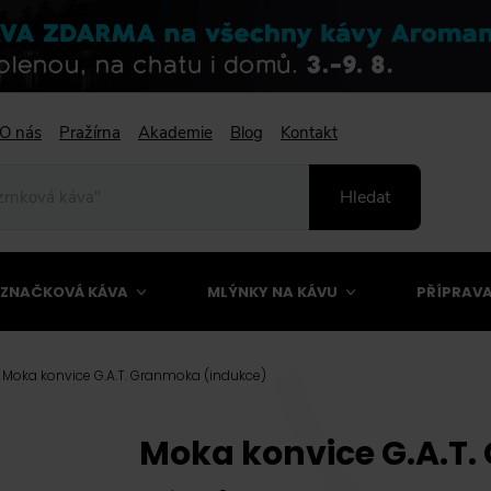
O nás
Pražírna
Akademie
Blog
Kontakt
Hledat
ZNAČKOVÁ KÁVA
MLÝNKY NA KÁVU
PŘÍPRAVA
Moka konvice G.A.T. Granmoka (indukce)
Moka konvice G.A.T.