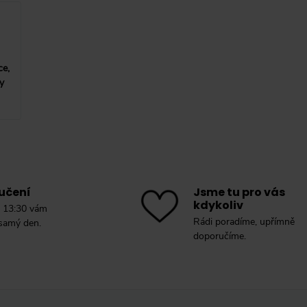
ce,
y
učení
Jsme tu pro vás
kdykoliv
 13:30 vám
Rádi poradíme, upřímně
 samý den.
doporučíme.