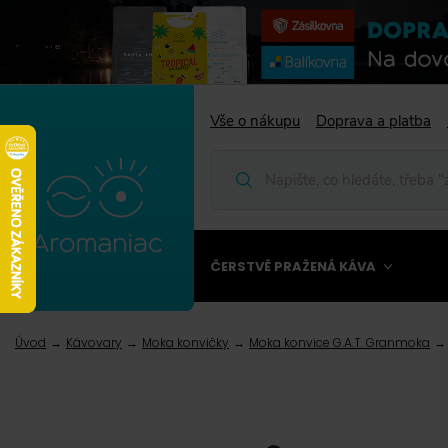
Vše o nákupu
Doprava a platba
ČERSTVĚ PRAŽENÁ KÁVA
Úvod
Kávovary
Moka konvičky
Moka konvice G.A.T. Granmoka