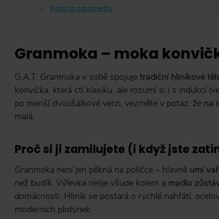
Popis a parametry
Granmoka – moka konvička 
G.A.T. Granmoka v sobě spojuje
tradiční hliníkové těl
konvička, která ctí klasiku, ale rozumí si i s indukcí (
po menší dvoušálkové verzi, vezměte v potaz, že
na 
malá.
Proč si ji zamilujete (i když jste zat
Granmoka není jen pěkná na poličce – hlavně
umí vař
než budík. Výlevka nelije všude kolem a
madlo zůstá
domácnosti. Hliník se postará o rychlé nahřátí, ocelo
moderních plotýnek.