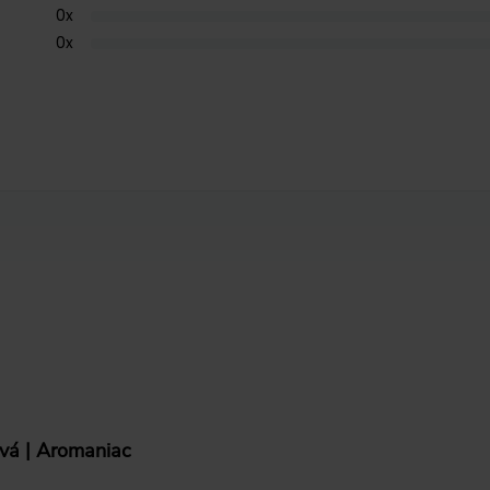
0
x
0
x
ová | Aromaniac