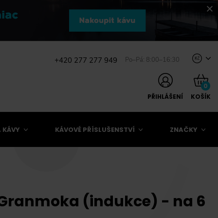
+420 277 277 949
Po–Pá: 8:00–16:30
Kč
0
PŘIHLÁŠENÍ
KOŠÍK
 KÁVY
KÁVOVÉ PŘÍSLUŠENSTVÍ
ZNAČKY
 Granmoka (indukce) - na 6