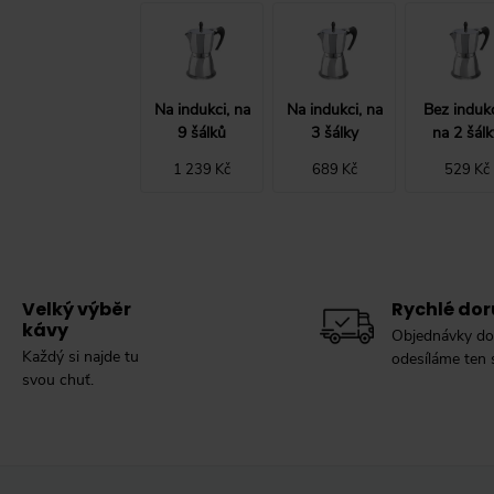
Na indukci, na
Na indukci, na
Bez induk
9 šálků
3 šálky
na 2 šálk
1 239 Kč
689 Kč
529 Kč
Velký výběr
Rychlé dor
kávy
Objednávky do
Každý si najde tu
odesíláme ten
svou chuť.