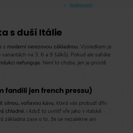
Hodnocení
s duší Itálie
o
s
moderní nerezovou základnou
. Výsledkem je
ve variantách na 3, 6 a 9 šálků). Pokud ale saháte
indukci nefunguje
. Není to chyba, jen je prostě
ím fandili jen french pressu)
it silnou, voňavou kávu
, která vás probudí dřív
vá chladné
, i když to uvnitř vře jako v italské
vá základna zase o to, že se nezalekne ani