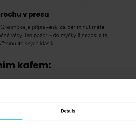
trochu v presu
? Granmoka je připravená.
Za pár minut máte
čné vědy. Jen pozor – do myčky ji neposílejte,
většinu italských klasik.
vním kafem:
i
kávy
onviček
Details
ostavit na sporák