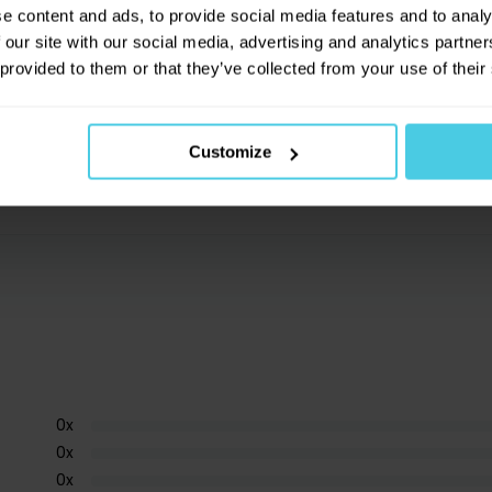
e content and ads, to provide social media features and to analy
 our site with our social media, advertising and analytics partn
ukční (od velikosti na 4 šálky), plynový,
 provided to them or that they’ve collected from your use of their
kčním vařičům:
Každý indukční vařič má stanovený
at (naleznete v návodu k použití vařiče). Je-li
Existuje na to však snadný trik - postavte vedle
Customize
0
x
0
x
0
x