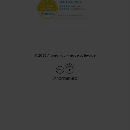
Jak tedy chutná?
V šálku dominuje šťavnatá acidita červeného
pomeranče doplněná lehkou sladkostí malin. Tělo
působí plně a šťavnatě zatímco jemná ciderová
hořkost zůstává velmi decentní. Ovocná dochuť
uzavírá celý profil a zanechává svěží a dlouhotrvající
© 2025 Aromaniac
• made by
Involve
dojem.
Pro koho jsou Exclusives kávy?
Pro toho, kdo chce to nejlepší
(a hlavně
výběrovou kávu). O zrnkách
víme úplně vše
– od
původu po samotné zpracování.
Světlé pražení
pak dává vyniknout jejich přirozenému
charakteru.
Chuťové profily jsou tak různorodé
a