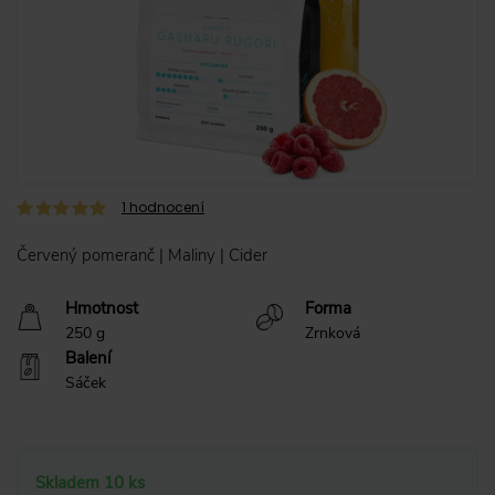
1
hodnocení
Červený pomeranč | Maliny | Cider
Hmotnost
Forma
250 g
Zrnková
Balení
Sáček
Skladem 10 ks