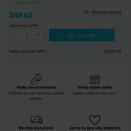
pošleme 10. 8.
Možnosti dopravy
349 Kč
Vaše cena s DPH
-
+
Do košíku
Vaše cena bez DPH
311,61 Kč
Vždy čerstvá káva
Velký výběr kávy
Pečlivě ji pro vás vybíráme a denně
Každý si najde tu svou chuť.
pražíme.
Rychlé doručení
Jsme tu pro vás kdykoliv