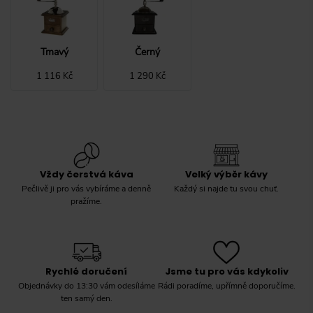
Tmavý
Černý
1 116 Kč
1 290 Kč
Vždy čerstvá káva
Velký výběr kávy
Pečlivě ji pro vás vybíráme a denně
Každý si najde tu svou chuť.
pražíme.
Rychlé doručení
Jsme tu pro vás kdykoliv
Objednávky do 13:30 vám odesíláme
Rádi poradíme, upřímně doporučíme.
ten samý den.