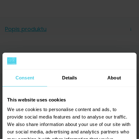
Popis produktu
→
Obrázek je pouze ilustrativní. Skladem máme
mlýnky se stříbrným nápisem „Lodos“ a kovovým
Parametry
→
úchytem.
Barva
Hnědá
Consent
Details
About
Když jej poprvé vezmete do rukou, pocítíte úctu k
Materiál
Dřevo
Příslušenství (8)
→
tradici a historii české firmy fungující téměř od
Typ mlýnku
Ruční
počátků minulého století. Když jej poprvé použijete,
This website uses cookies
Materiál mlecích
Nerez
už jej nebudete chtít vyměnit za jiný - stane se
kamenů
We use cookies to personalise content and ads, to
Hodnocení (113)
→
stylovým pomocníkem ve vaší kuchyni, pomocníkem,
Mlecí mechanismus
Mlecí kameny
provide social media features and to analyse our traffic.
který v sobě skrývá moderní strojek s kalenými
We also share information about your use of our site with
Vlastnosti mlýnku
Retro
kamenya plynulým nastavením hrubosti mletí.
our social media, advertising and analytics partners who
Výrobce
Lodos