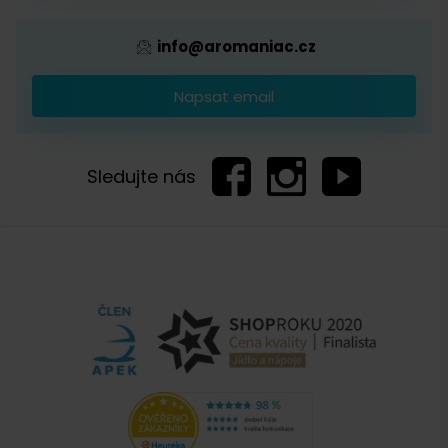
tohoto produktu. Jsme ale potěšeni, že jste si
zakoupil jiný typ mlýnku od téhož výrobce, se
info@aromaniac.cz
kterým jste spokojen.
Napsat email
Tereza
Sledujte nás
7. 1. 2014
Dostupnost výrobku
Dobrý den,kdy bude prosím možné tento mlýnek u vás
zakoupit.Děkuji.
Hana Tůmová, Čerstvá Káva
8. 1. 2014
Dobrý den, zatím nemáme potvrzený termín