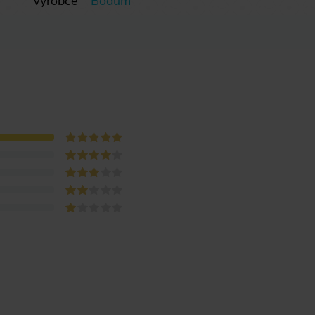
Výrobce
Bodum