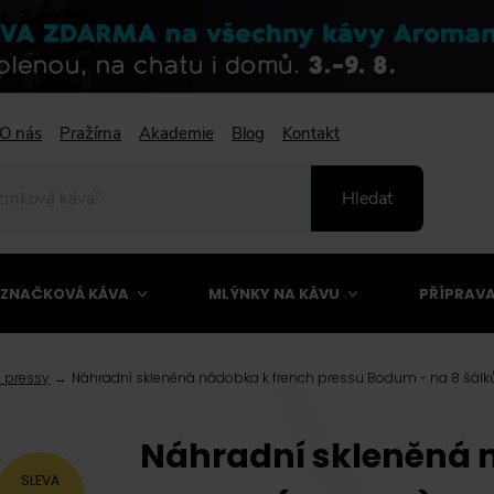
O nás
Pražírna
Akademie
Blog
Kontakt
Hledat
ZNAČKOVÁ KÁVA
MLÝNKY NA KÁVU
PŘÍPRAVA
h pressy
Náhradní skleněná nádobka k french pressu Bodum - na 8 šálk
Náhradní skleněná 
SLEVA