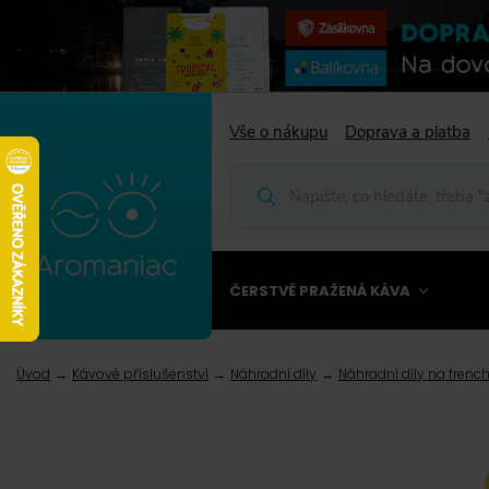
Vše o nákupu
Doprava a platba
ČERSTVĚ PRAŽENÁ KÁVA
Úvod
Kávové příslušenství
Náhradní díly
Náhradní díly na frenc