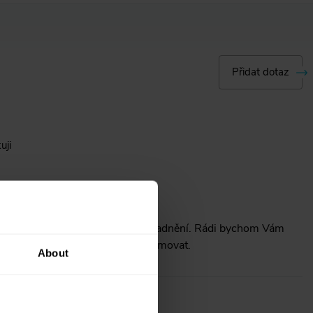
Přidat dotaz
uji
 neznáme termín opětovného naskladnění. Rádi bychom Vám
ej naskladníme, budeme Vás informovat.
About