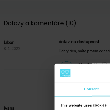
Dotazy a komentáře
(
10
)
dotaz na dostupnost
Libor
8. 1. 2022
Dobrý den, máte prosím odhad 
Monika Vaněčko
10. 1. 2022
Dobrý den, tuto n
proto doporučili 
Consent
This website uses cookies
Nahradni nadoba
Ivana