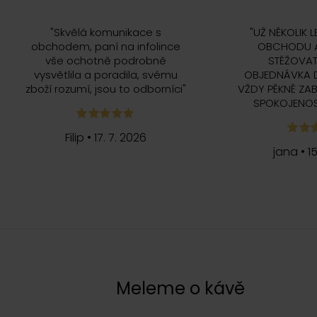
"
Skvělá komunikace s
"
UŽ NĚKOLIK L
obchodem, paní na infolince
OBCHODU A
vše ochotně podrobně
STĚŽOVAT
vysvětlila a poradila, svému
OBJEDNÁVKA 
zboží rozumí, jsou to odborníci
"
VŽDY PĚKNĚ ZAB
SPOKOJENOS
Filip
•
17. 7. 2026
jana
•
1
c
Meleme o kávě