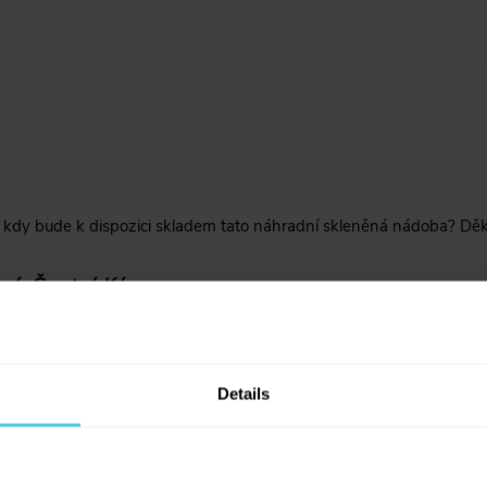
kdy bude k dispozici skladem tato náhradní skleněná nádoba? Děk
vá, Čerstvá Káva
ádobku nemá skladem aktuálně ani náš dodavatel, a tak zatím
vyplnit svou e-mailovou adresu pod tímto produktem a jakmile j
Details