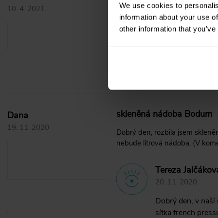
We use cookies to personalis
10. 4. 2021
Prosim p nahradni nadobu na f
information about your use of
other information that you’ve
Tereza Jalčákov
12. 4. 2021
Dobrý den, je nám
skleněná nádoba Bodum
Dana
19. 11. 2020
Dobrý den, rozbila jsem skleně
nebude litrová nádoba. (V komen
Tereza Jalčákov
20. 11. 2020
Dobrý den, v naší
sítka french press