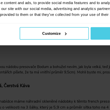
e content and ads, to provide social media features and to analy
rench press bodum 1.5l vnitrni prumer sita 11cm
 our site with our social media, advertising and analytics partn
 provided to them or that they’ve collected from your use of their
á, Čerstvá Káva
Customize
 líto, ale takovou nádobku nemáme v nabídce. V současné době j
nou nádobu presovače Bodum a bohužel nevím, jak byla velká, teď ji
tářích píšete, že ta má vnitřní průměr 9,5cm). Mohli byste mi, prosí
á, Čerstvá Káva
 nabídce máme náhradní skleněné nádobky k těmto french pressům
u o velikosti na 3 šálky, který je 5,9 cm a průměr sítka toho na 