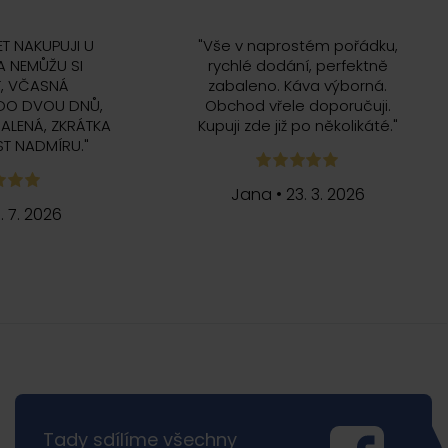
ET NAKUPUJI U
"
Vše v naprostém pořádku,
 NEMŮŽU SI
rychlé dodání, perfektně
, VČASNÁ
zabaleno. Káva výborná.
DO DVOU DNŮ,
Obchod vřele doporučuji.
ALENÁ, ZKRÁTKA
Kupuji zde již po několikáté.
"
T NADMÍRU.
"
Jana
•
23. 3. 2026
5. 7. 2026
Tady sdílíme všechny