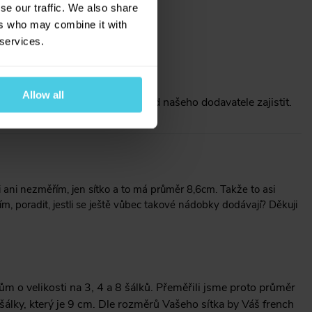
se our traffic. We also share
ers who may combine it with
 services.
Allow all
i bohužel ani nejsme schopni od našeho dodavatele zajistit.
 ani nezměřím, jen sítko a to má průměr 8,6cm. Takže to asi
m, poradit, jestli se ještě vůbec takové nádobky dodávají? Děkuji
 o velikosti na 3, 4 a 8 šálků. Přeměřili jsme proto průměr
4 šálky, který je 9 cm. Dle rozměrů Vašeho sítka by Váš french