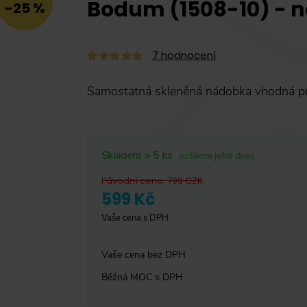
Bodum (1508-10) - n
-25 %
7
hodnocení
Samostatná skleněná nádobka vhodná pro
Skladem > 5 ks
pošleme ještě dnes
Původní cena
:
799
CZK
599 Kč
Vaše cena s DPH
Vaše cena bez DPH
Běžná MOC s DPH