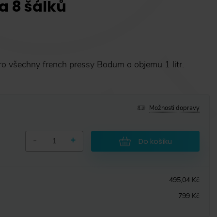
a 8 šálků
 všechny french pressy Bodum o objemu 1 litr.
Možnosti dopravy
-
+
Do košíku
495,04 Kč
799 Kč