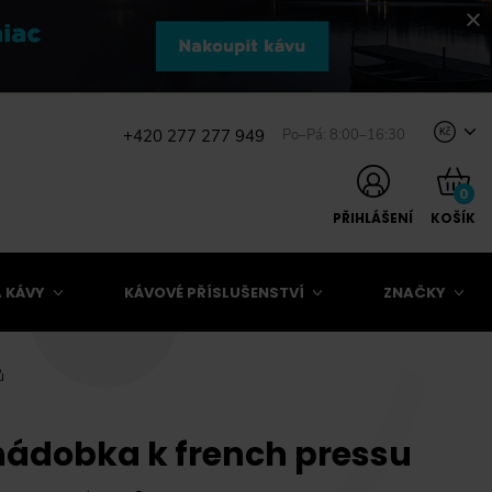
+420 277 277 949
Po–Pá: 8:00–16:30
Kč
0
PŘIHLÁŠENÍ
KOŠÍK
 KÁVY
KÁVOVÉ PŘÍSLUŠENSTVÍ
ZNAČKY
ů
nádobka k french pressu