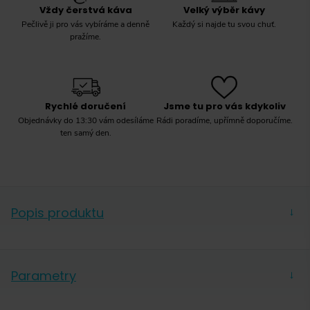
Vždy čerstvá káva
Velký výběr kávy
Pečlivě ji pro vás vybíráme a denně
Každý si najde tu svou chuť.
pražíme.
Rychlé doručení
Jsme tu pro vás kdykoliv
Objednávky do 13:30 vám odesíláme
Rádi poradíme, upřímně doporučíme.
ten samý den.
Popis produktu
→
Vhodné pro použití na následujících typech vařičů:
plynový, elektrický, sklokeramický, indukční. Možnost
Parametry
→
použití v myčce nádobí.