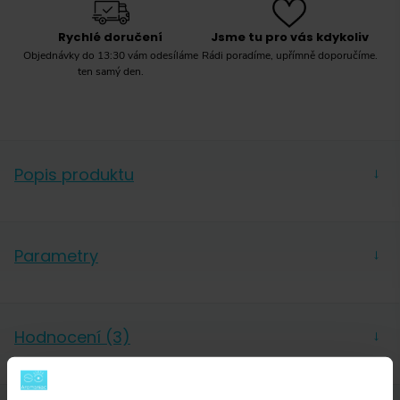
Rychlé doručení
Jsme tu pro vás kdykoliv
Objednávky do 13:30 vám odesíláme
Rádi poradíme, upřímně doporučíme.
ten samý den.
Popis produktu
→
Vhodné pro použití na následujících typech vařičů:
indukční, plynový, elektrický, sklokeramický.
Parametry
→
Samozřejmě je také naprosto ideální pro našlehání
mléčné pěny parní tryskou.
Výrobce
G.A.T.
Hodnocení (3)
→
Výrobce u této konvičky uvádí objem 600 ml a
určení na 6 šálků, skutečný objem měřený několik
milimetrů pod okraj je však 545 ml.