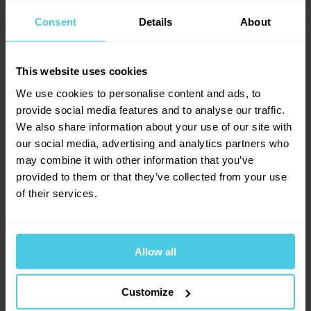
Dotazy a komentáře (2)
→
Consent
Details
About
5
Vyrobeno v Itálii, italská kvalita.
Přidat dotaz
This website uses cookies
We use cookies to personalise content and ads, to
Provoňte si e-mailovou
📧
provide social media features and to analyse our traffic.
3
hodnocení
Dana Z.
schránku kávou
We also share information about your use of our site with
21. 1. 2016
3
x
our social media, advertising and analytics partners who
Aromagazín vám pošleme jen, když bude o
0
x
may combine it with other information that you’ve
čem psát.
0
x
Indukce
provided to them or that they’ve collected from your use
Slibujeme na naše kafe.
0
x
of their services.
Není náhodou konvička vhodna i na indukční sporák? (značka
0
x
spirály zespodu?) Předem dekuju.
Allow all
Michal Jirek, Čerstvá Káva
Přihlásit se
21. 1. 2016
8. 11. 2017
Customize
Dobré odpoledne, tato konvička není použitelná