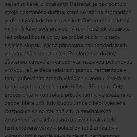
instantní kávě. Z kvalitních třešniček je pak pomocí
stroje odstraněna dužina, která se vrší na hromadách
vedle mlýnů, kde hnije a neskutečně smrdí. Leckterý
milovník kávy svůj pravidelný ranní požitek dozajista
rád odpustil poté co by se prošel okolo hromady
tlejících slupek, jejichž připomíná pak rozkládajících
se odpadků v popelnicích. Po sloupnutí dužiny
zůstanou kávová zrnka pokrytá mazlavou pektinovou
vrstvou, jež je třeba odstranit pomocí fermentace –
tedy louhováním zrnech v kádích s vodou. Zrnka si v
betonových bazéncích poleží 24 – 36 hodin. Celý
proces přitom kontroluje předák farmy, velevážená to
osoba, která určí, kdy budou zrnka z kádí vylovena.
Rozhoduje se na základě citu a mnohaletých
zkušeností a na jeho úsudku závisí kvalita celé
fermentované várky – pokud by totiž zrnka byly
vyjmuty příliš pozdě káva bude mít nepříjemnou