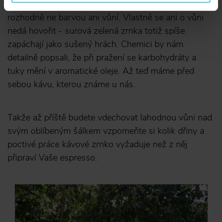
té doby totiž připomínají kávu pouze tvarem ale
rozhodně ne barvou ani vůní. Vlastně se ani o vůni
nedá hovořit - surová zelená zrnka totiž spíše
zapáchají jako sušený hrách. Chemici by nám
detailně popsali, že při pražení se karbohydráty a
tuky mění v aromatické oleje. Až teď máme před
sebou kávu, kterou známe u nás.
Takže až příště budete vdechovat lahodnou vůni nad
svým oblíbeným šálkem vzpomeňte si kolik dřiny a
poctivé práce kávové zrnko vyžaduje než z něj
připraví Vaše espresso.