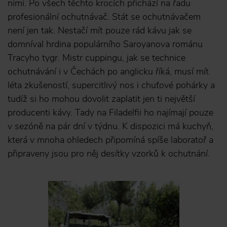
nimi. Po všech těchto krocích přichází na řadu
profesionální ochutnávač. Stát se ochutnávačem
není jen tak. Nestačí mít pouze rád kávu jak se
domníval hrdina populárního Saroyanova románu
Tracyho tygr. Mistr cuppingu, jak se technice
ochutnávání i v Čechách po anglicku říká, musí mít
léta zkušeností, supercitlivý nos i chuťové pohárky a
tudíž si ho mohou dovolit zaplatit jen ti největší
producenti kávy. Tady na Filadelfii ho najímají pouze
v sezóně na pár dní v týdnu. K dispozici má kuchyň,
která v mnoha ohledech připomíná spíše laboratoř a
připraveny jsou pro něj desítky vzorků k ochutnání.