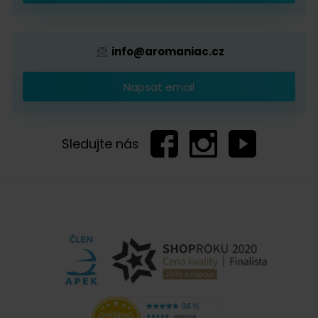
Provizní systém
info@aromaniac.cz
Napsat email
Sledujte nás