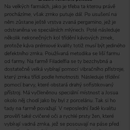
Na velkých farmách, jako je třeba ta kterou právě
procházíme, však zrnko putuje dál. Po usušení na
něm zůstane ještě vrstva zvaná pergamino, jež je
odstraněna ve speciálních mlýnech. Poté následuje
několik nekonečných kol třídění kávových zrnek,
protože káva prémiové kvality totiž musí být jediného
defektního zrnka. Používaná metodika se liší farmu
od farmy. Na farmě Filadelfia se ty bezchybná a
dostatečně velká vybírají pomocí vibračního přístroje,
který zrnka třídí podle hmotnosti. Následuje třídění
pomocí barvy, které obstará drahý sofistikovaný
přístroj. Má vyčleněnou speciální místnost a Josua
okolo něj chodí jako by byl z porcelánu. Tak si ho
tady na farmě považují. V neposlední řadě kvalitu
prověří také cvičené oči a rychlé prsty žen, které
vybírají vadná zrnka, jež se posouvají na páse před