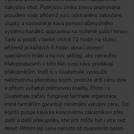
nakyslou chuť. Poté jsou zrnka znovu promývána
proudem vody přičemž jsou odstraněny zatoulané
slupky a následně je káva pomocí důmyslného
systému kanálků dopravena na rozlehlé sušící terasy.
Tady si poleží v tenké vrstvě 72 hodin na slunci,
přičemž je každých 6 hodin obrací pomocí
speciálních hrábí a na noc sklízejí, aby nenavlhly.
Maloproducenti v této fázi svoji kávu prodávají
překupníkům, kteří si v Guatemale vysloužili
nelichotivou přezdívku kojoti, protože drží cenu dole
a přitom vyžadují prémiovou kvalitu. Proto i v
Guatemale začaly fungovat fairtrade organizace,
které farmářům garantují minimální výkupní cenu. Od
kojotů putuje káva ke koncovému zákazníkovi přes
další a další překupníky, kterých může být i více než
deset. Přitom její cena naroste až dvacetkrát oproti