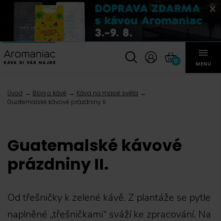
0
MENU
Úvod
Blog o kávě
Káva na mapě světa
Guatemalské kávové prázdniny II.
Guatemalské kávové
prázdniny II.
Od třešničky k zelené kávě. Z plantáže se pytle
naplněné „třešničkami“ sváží ke zpracování. Na