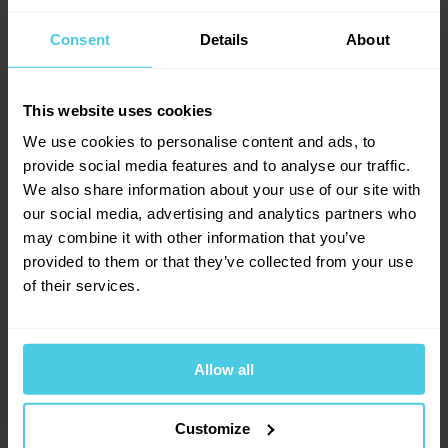
malých sklenicích a stříbrnou lžíci a pak už jen
Consent
Details
About
nasává vůni, ochutnává a zaznamenává svá zjištění
týkající sedmi základních atributů kávy.
Teprve teď je káva, které se říká zelená či také
This website uses cookies
španělsky oro neboli zlato připravena pro export.
We use cookies to personalise content and ads, to
Velcí odběratelé vysílají přímo na farmu své nákupčí,
provide social media features and to analyse our traffic.
kteří osobně kontrolují kvalitu. Namátkou si vyberou
We also share information about your use of our site with
jeden pytel s potenciální dodávky a naberou hrst
our social media, advertising and analytics partners who
zrnek. Pokud se jedná o prémiovou kvalitu nesmí být
may combine it with other information that you’ve
provided to them or that they’ve collected from your use
ani jedno vadné – tedy malé, zlomené, špatně
of their services.
tvarované apod., protože jinak klesá cena celé
dodávky na polovinu.
Malá část produkce je určena pro místní trh – pro
Allow all
turisty a luxusní kavárny v Antigue. Tyto zelená
zrnka jsou upražena při teplotě 180 - 250°C – téměř
2x se zvětší, změní barvu, chuť, vůni i strukturu. Do
Customize