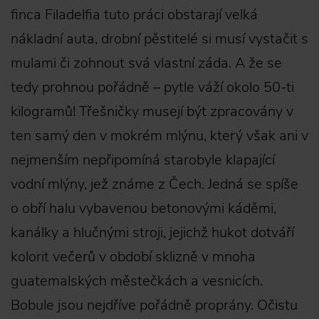
finca Filadelfia tuto práci obstarají velká
nákladní auta, drobní pěstitelé si musí vystačit s
mulami či zohnout svá vlastní záda. A že se
tedy prohnou pořádně – pytle váží okolo 50-ti
kilogramů! Třešničky musejí být zpracovány v
ten samý den v mokrém mlýnu, který však ani v
nejmenším nepřipomíná starobyle klapající
vodní mlýny, jež známe z Čech. Jedná se spíše
o obří halu vybavenou betonovými káděmi,
kanálky a hlučnými stroji, jejichž hukot dotváří
kolorit večerů v období sklizně v mnoha
guatemalských městečkách a vesnicích.
Bobule jsou nejdříve pořádně proprány. Očistu