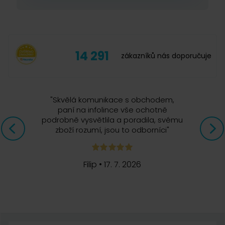
14 291
zákazníků nás doporučuje
"
Skvělá komunikace s obchodem,
paní na infolince vše ochotně
podrobně vysvětlila a poradila, svému
zboží rozumí, jsou to odborníci
"
Filip
•
17. 7. 2026