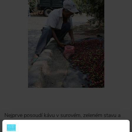
Nejprve posoudí kávu v surovém, zeleném stavu a
poté si ji upraží, umele a odváží si přesné množství,
které zalije horkou vodou. Na otočný stůl si vzorky v