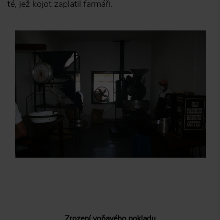
té, jež kojot zaplatil farmáři.
Zrození voňavého pokladu