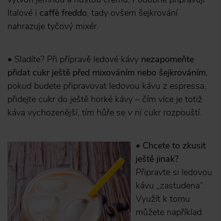
Italové i
caffè freddo
, tady ovšem šejkrování
nahrazuje tyčový mixér.
• Sladíte? Při přípravě ledové kávy
nezapomeňte
přidat cukr ještě před mixováním nebo šejkrováním
,
pokud budete připravovat ledovou kávu z espressa,
přidejte cukr do ještě horké kávy – čím více je totiž
káva vychozenější, tím hůře se v ní cukr rozpouští.
•
Chcete to zkusit
ještě jinak?
Připravte si ledovou
kávu „zastudena“.
Využít k tomu
můžete například