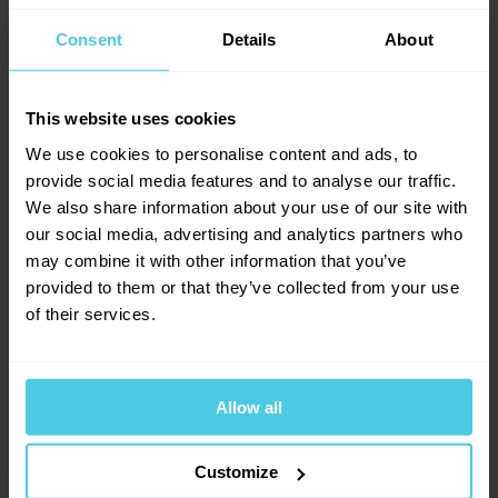
potřebovat - pořiďte
speciální druh instantní frappé
kávy
a
silný ponorný mixér
.
A pokud není instantní
Consent
Details
About
káva nic pro vás
, kupte si
sadu Hario Fretta
. S ní
připravíte ledovou kávu ze své oblíbené zrnkové
This website uses cookies
kávy. My doporučujeme
Čerstvou
.
We use cookies to personalise content and ads, to
provide social media features and to analyse our traffic.
We also share information about your use of our site with
our social media, advertising and analytics partners who
may combine it with other information that you’ve
provided to them or that they’ve collected from your use
of their services.
Sdílejte
Allow all
Customize
Facebook
Twitter