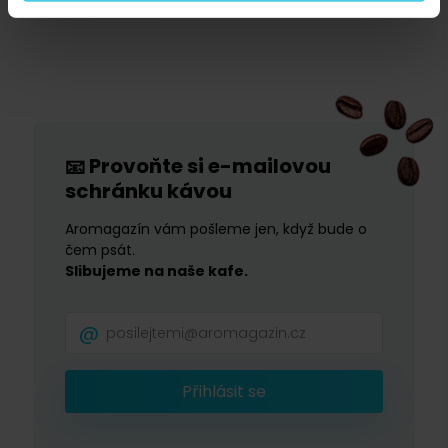
Provoňte si e-mailovou
📧
schránku kávou
Aromagazín vám pošleme jen, když bude o
čem psát.
Slibujeme na naše kafe.
Přihlásit se