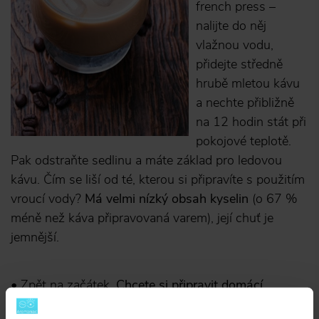
french press –
nalijte do něj
vlažnou vodu,
přidejte středně
hrubě mletou kávu
a nechte přibližně
na 12 hodin stát při
pokojové teplotě.
Pak odstraňte sedlinu a máte základ pro ledovou
kávu. Čím se liší od té, kterou si připravíte s použitím
vroucí vody?
Má velmi nízký obsah kyselin
(o 67 %
méně než káva připravovaná varem), její chuť je
jemnější.
• Zpět na začátek.
Chcete si připravit domácí
ledovou kávu?
Vybavte se vším, co můžete