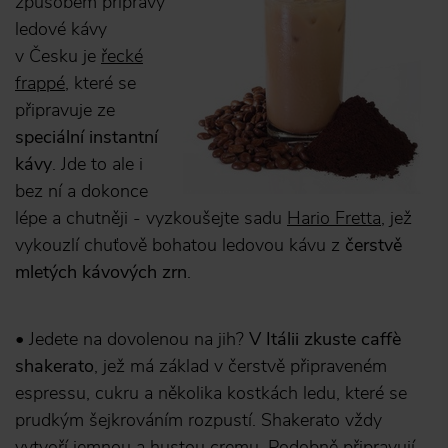
způsobem přípravy
ledové kávy
v Česku je
řecké
frappé
, které se
připravuje ze
speciální instantní
kávy
. Jde to ale i
bez ní a dokonce
lépe a chutněji - vyzkoušejte sadu
Hario Fretta
, jež
vykouzlí chuťově bohatou ledovou kávu z
čerstvě
mletých kávových zrn
.
• Jedete na dovolenou na jih?
V Itálii zkuste caffè
shakerato
, jež má základ v čerstvě připraveném
espressu, cukru a několika kostkách ledu, které se
prudkým šejkrováním rozpustí. Shakerato vždy
vytvoří jemnou a hustou cremu, Podobně připravují