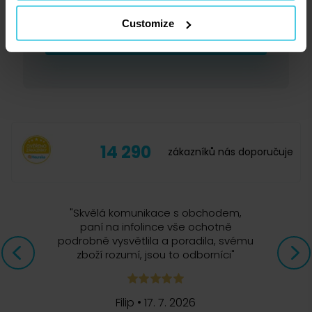
Customize
Přihlásit se
14 290
zákazníků nás doporučuje
"
Skvělá komunikace s obchodem,
paní na infolince vše ochotně
podrobně vysvětlila a poradila, svému
zboží rozumí, jsou to odborníci
"
Filip
•
17. 7. 2026