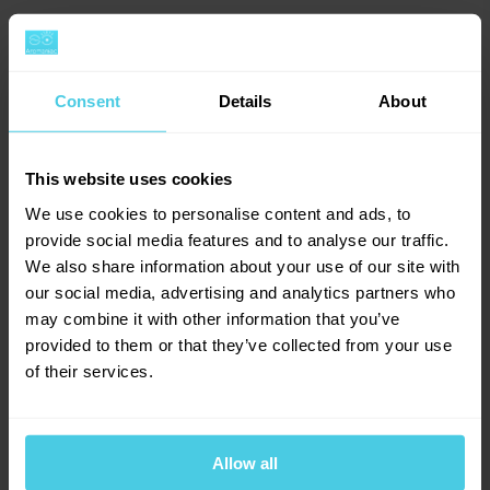
Consent
Details
About
Facebook
Twitter
This website uses cookies
We use cookies to personalise content and ads, to
provide social media features and to analyse our traffic.
We also share information about your use of our site with
our social media, advertising and analytics partners who
Provoňte si e-mailovou
📧
may combine it with other information that you’ve
schránku kávou
provided to them or that they’ve collected from your use
of their services.
Aromagazín vám pošleme jen, když bude o
čem psát.
Slibujeme na naše kafe.
Allow all