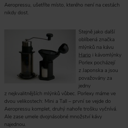
Aeropressu, ušetříte místo, kterého není na cestách
nikdy dost.
Stejně jako další
oblíbená značka
mlýnků na kávu
Hario
i kávomlýnky
Porlex pocházejí
z Japonska a jsou
považovány za
jedny
z nejkvalitnějších mlýnků vůbec. Porlexy máme ve
dvou velikostech: Mini a Tall – první se vejde do
Aeropressu komplet, druhý nahoře trošku vyčnívá.
Ale zase umele dvojnásobné množství kávy
najednou.