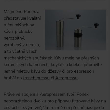
Má jméno Porlex a
představuje kvalitní
ruční mlýnek na
kávu, prakticky
nerozbitný,
vyrobený z nerezu,
a to včetně všech
mechanických součástek. Kávu mele na přesných
keramických kamenech, kdykoli a kdekoli připravíte
jemně mletou kávu do
džezvy
či pro
espresso
i
hrubší do
french pressu
či
Aeropressu
.
Právě ve spojení s Aeropressem tvoří Porlex
neporazitelnou dvojku pro přípravu filtrované kávy na
cestách - svým vnějším rozměrem přesně pasuje do